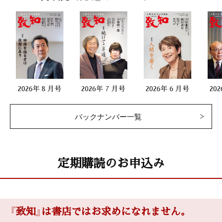
「万教帰一」
上野 顯（熊野速玉大社宮司）
時流を読む 55
「歴史的局面を迎えた日本。改革の本丸を逃すな」
中西輝政（京都大学名誉教授）
2026年 8 月号
2026年 7 月号
2026年 6 月号
20
風の便り 60
バックナンバー一覧
「花ものがたり」
占部賢志（中村学園大学客員教授）
干支九星学
定期購読のお申込み
井上象英
致知随想
『致知』は書店ではお求めになれません。
新居克洋「目の前の人の笑顔が何よりのご褒美」