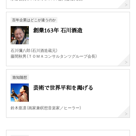
百年企業はどこが違うのか
創業163年 石川酒造
石川彌八郎（石川酒造蔵元）
藤間秋男（ＴＯＭＡコンサルタンツグループ会長）
致知随想
芸術で世界平和を掲げる
鈴木亜凛（画家兼瞑想音楽家／ヒーラー）