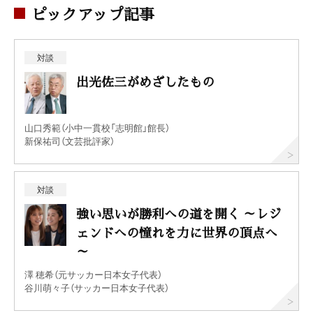
ピックアップ記事
対談
出光佐三がめざしたもの
山口秀範（小中一貫校「志明館」館長）
新保祐司（文芸批評家）
対談
強い思いが勝利への道を開く ～レジ
ェンドへの憧れを力に世界の頂点へ
～
澤 穂希（元サッカー日本女子代表）
谷川萌々子（サッカー日本女子代表）