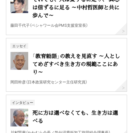
は信ずるに足る ～中村哲医師と共に
歩んで～
藤田千代子（ペシャワール会PMS支援室室長）
エッセイ
「教育勅語」の教えを見直す ～人とし
てめざすべき生き方の規範ここにあ
り～
岡田幹彦（日本政策研究センター主任研究員）
インタビュー
死に方は選べなくても、生き方は選
べる
川村賢壽（かわむら会長／気仙沼鹿折加工協同組合理事長）