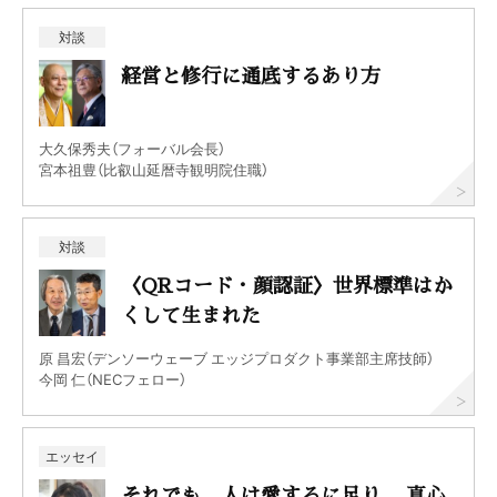
対談
経営と修行に通底するあり方
大久保秀夫（フォーバル会長）
宮本祖豊（比叡山延暦寺観明院住職）
対談
〈QRコード・顔認証〉世界標準はか
くして生まれた
原 昌宏（デンソーウェーブ エッジプロダクト事業部主席技師）
今岡 仁（NECフェロー）
エッセイ
それでも、人は愛するに足り、 真心