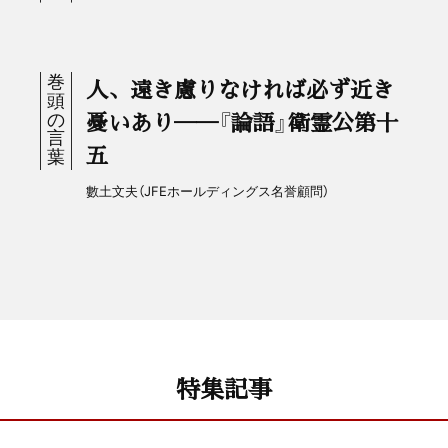
人、遠き慮りなければ必ず近き
憂いあり──『論語』衛霊公第十
五
數土文夫（JFEホールディングス名誉顧問）
特集記事