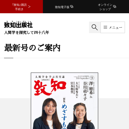
『致知』購読
オンライン
致知電子版
手続き
ショップ
メニュー
人間学を探究して四十八年
最新号のご案内