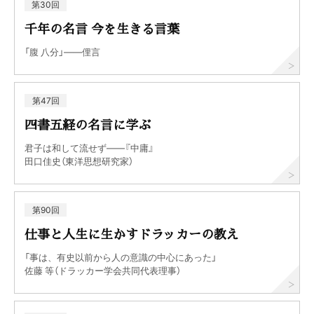
第30回
千年の名言 今を生きる言葉
「腹 八分」――俚言
第47回
四書五経の名言に学ぶ
君子は和して流せず――『中庸』
田口佳史（東洋思想研究家）
第90回
仕事と人生に生かすドラッカーの教え
「事は、有史以前から人の意識の中心にあった」
佐藤 等（ドラッカー学会共同代表理事）