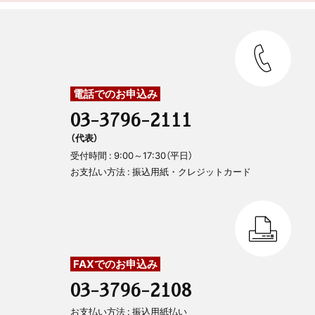
佐藤友則「陽だまりのような書店を目指して」
鈴木亜凛「芸術で世界平和を掲げる」
日比野大輔「良心に生きる喜び」
臼井宏太郎「人の可能性は無限大」
まんが〈うちの社長の器学〉
電話でのお申込み
03-3796-2111
神保あつし
（代表）
木鶏クラブ通信
受付時間 : 9:00～17:30（平日）
お支払い方法 : 振込用紙・クレジットカード
FAXでのお申込み
03-3796-2108
お支払い方法 : 振込用紙払い