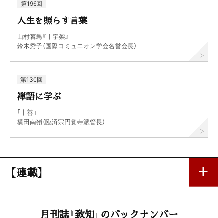
第196回
人生を照らす言葉
山村暮鳥『十字架』
鈴木秀子（国際コミュニオン学会名誉会長）
第130回
禅語に学ぶ
「十善」
横田南嶺（臨済宗円覚寺派管長）
【連載】
私の座右銘
月刊誌『致知』のバックナンバー