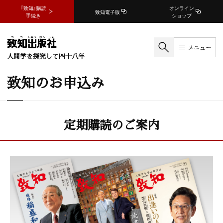
『致知』購読
オンライン
致知電子版
手続き
ショップ
メニュー
人間学を探究して四十八年
致知のお申込み
定期購読のご案内