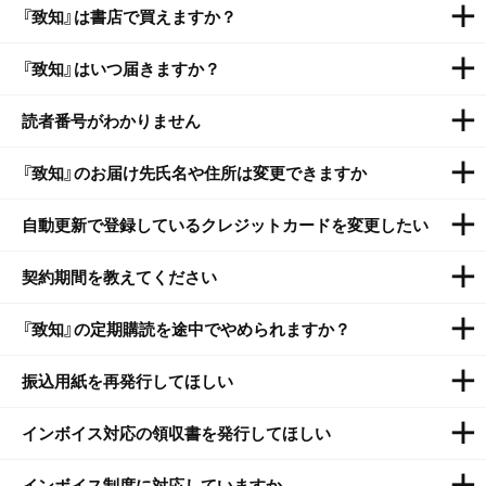
『致知』は書店で買えますか？
『致知』はいつ届きますか？
月刊誌『致知』は書店ではお求めいただけません。
定期購読の
月刊誌として、ご自宅・会社まで直接お届けしております。
読者番号がわかりません
初めてお申込いただいた場合は、お申込みから約1週間で指
なお、『致知』定期購読者でない方は単冊でのご注文はいただ
定住所へ1冊目をお届けします。 定期購読中の方には毎月7
けません。電子版付プランについては
こちらから
『致知』のお届け先氏名や住所は変更できますか
お客様の読者番号は、『致知』をお届けする封筒の宛名の上部
日前後となります。
万一、15日を過ぎても届かない場合は、
に記載されています。「2」から始まる8桁の番号です。
再送のお手続きをいたしますので、お客様係へご連絡くださ
自動更新で登録しているクレジットカードを変更したい
毎月15日までにお客様係へご連絡いただくと、翌月号より変
※『致知』電子版付プランには読者番号はありません。（Wプラ
い。
更可能です。
月刊誌『致知』の巻末にあるハガキ④「変更届」
ン（『致知』雑誌（紙）+電子版）も含む）
契約期間を教えてください
ご契約期間の途中でクレジットカードのみ変更することはで
もしくはお電話・FAX、
お問い合わせフォーム
へ
ご連絡くだ
きません。次回のご契約のタイミング（満了約2カ月前）に葉
さい。
『致知』の定期購読を途中でやめられますか？
毎月お届けしている『致知』の宛名ラベルに「ご購読期間」と
書・メールにご案内をお送りいたします。カードのご変更方
表示してあります。
法を参照の上、
致知出版社オンラインショップ
より下記の手
振込用紙を再発行してほしい
原則として途中解約はいたしかねます。
ご解約は現在のご契
順で改めて定期購読をお申込みください。お手続きの際は現
約の購読期間満了時となります。クレジットカード決済をさ
在のご登録内容をご入力ください。
インボイス対応の領収書を発行してほしい
定期購読中の方には、満了号の1号前に購読期間1年間と3年
れた方は、自動継続となります。購読期間満了でご終了の場
間両方の振込用紙を同封します。前年度の支払いがカード決
合は、満了時期に弊社から登録のご住所へ更新ご案内のハガ
インボイス制度に対応していますか