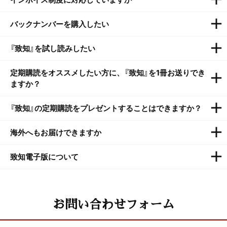
【2024年3月8日以前の発送分】
済の方は、自動更新となります。
紛失された場合は、
お問い
キ、メールアドレス登録がある方はメールをお送りします。
●振込用紙支払いの場合：
①振込用紙上部（宛名面）と②払
合わせフォーム
よりご依頼ください。
満了で終了ご希望の方は、お送りするお葉書・メールに沿っ
バックナンバーを購入したい
インボイス制度に対応しています。
込受領証で適格請求書扱いの領収書となります。
てお手続き、もしくは弊社にご連絡ください。
※カード支払い・別途領収書の発行が必要な方は
お問い合わ
やむを得ず解約希望の方は、弊社お客様窓口（03-3796-
『致知』を試し読みしたい
『致知』定期購読者でない方は単冊でのご注文はいただけませ
【2024年3月8日以前の発行分】
せフォーム
よりご依頼ください。
2111）までご連絡ください。
ん。読者に限り、在庫がある号のみ販売しております。在庫
●振込用紙支払いの場合：
振込用紙上部の宛名面（画像①）
定期購読をオススメしたい方に、『致知』を1冊お送りでき
『致知』を定期購読されていないお客様への単冊販売は行って
確認があるため、ご
注文の場合は
お問い合わせフォーム
より
と払込受領証（画像②）で適格請求書扱いの領収書となりま
ますか？
おりません。致知出版社公式ホームページに最新号の”
試し
ご依頼ください。過去のバックナンバー一覧は
こちらから
す。
読みコーナー
“がございますので、ご覧ください。電子版の
※カード支払い・別途領収書の発行が必要な方は
お問い合わ
『致知』の定期購読をプレゼントすることはできますか？
定期購読者様からの紹介に限り、バックナンバーを1冊、無
試し読みは
こちらから
せフォーム
よりご依頼ください。
料でお送りできる見本誌サービスがございます。
ご紹介先の
海外へもお届けできますか
『致知』の年間購読をギフトでお贈りいただくことは可能で
方が『致知』の定期購読をお申込みされた場合、ご紹介者様に
す。ホームページの「
致知ギフトお申し込み
」からお手続きく
【2024年3月8日以降の発送分】
弊社の好評書籍をプレゼントいたします。詳しくは
こちら
を
致知電子版について
『致知』は海外でもお読みいただけます。詳しくは
海外便ペー
ださい。本誌に綴じ込みの専用はがき、お電話（03-3796-
●振込用紙支払いの場合：
①振込用紙上部（宛名面）と②払
ご覧ください。
ジ
をご参照ください
2111）、
FAX
でも承ります。
詳しくは
こちら
をご覧くださ
込受領証で適格請求書扱いの領収書となります。なお、【請
致知電子版についての、よくある質問・お問い合わせ
は
こち
い。
求書】と記載がありますが、領収書としてご利用いただけま
ら
をご参照ください
お問い合わせフォーム
す。
【2024年3月8日以降の発行分】
※5万円以上お支払いの場合は、【ご契約明細書】として表示
●振込用紙支払いの場合：
振込用紙上部の宛名面（画像①）