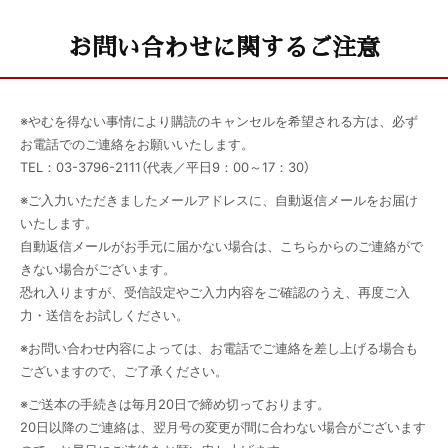
す。
●カードの自動更新の場合：
ご登録のメールアドレスに届く
お問い合わせに関するご注意
自動継続完了メールがインボイス対応の領収書としてご利用
いただけます。
※やむを得ない事情により購読のキャンセルを希望される方は、必ず
お電話でのご連絡をお願いいたします。
別途領収書の発行が必要な方は
お問い合わせフォーム
よりご
TEL：03-3796-2111（代表／平日9：00～17：30）
依頼ください。
※ご入力いただきましたメールアドレスに、自動返信メールをお届け
いたします。
自動返信メールがお手元に届かない場合は、こちらからのご連絡がで
きない場合がございます。
別途領収書の発行が必要な方は
お問い合わせフォーム
よりご
恐れ入りますが、受信設定やご入力内容をご確認のうえ、再度ご入
依頼ください。
力・送信をお試しください。
※お問い合わせ内容によっては、お電話でご連絡を差し上げる場合も
ございますので、ご了承ください。
※ご送本の手続きは毎月20日で締め切っております。
20日以降のご連絡は、翌月号の変更が間に合わない場合がございます