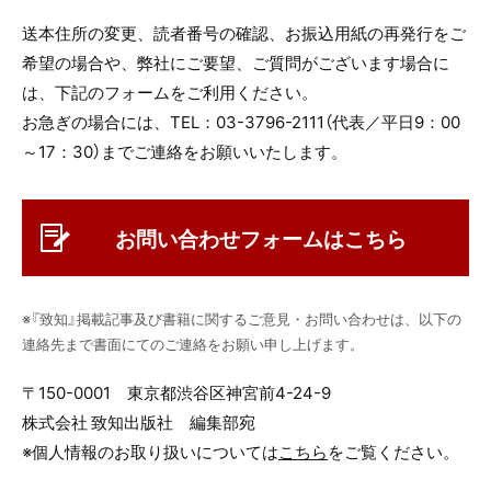
されますが、適格請求書扱いの領収書として使用できます。
と払込受領証（画像②）で適格請求書扱いの領収書となりま
送本住所の変更、読者番号の確認、お振込用紙の再発行をご
す。なお、【請求書】と記載がありますが、領収書としてご利
希望の場合や、弊社にご要望、ご質問がございます場合に
用いただけます。
は、下記のフォームをご利用ください。
※5万円以上お支払いの場合は、【ご契約明細書】として表示
お急ぎの場合には、TEL：03-3796-2111（代表／平日9：00
されますが、適格請求書扱いの領収書として使用できます。
～17：30）までご連絡をお願いいたします。
●新規申込でカード支払いの場合：
初回号に同封されている
お問い合わせフォームはこちら
宛名面がインボイス対応の領収書としてご利用いただけま
す。
※5万円以上のお支払いの場合は、【ご契約明細書】として表
※『致知』掲載記事及び書籍に関するご意見・お問い合わせは、以下の
示されますが、インボイス対応の領収書として使用できま
連絡先まで書面にてのご連絡をお願い申し上げます。
●新規申込でカード支払いの場合：
初回号に同封されている
す。
宛名面がインボイス対応の領収書としてご利用いただけま
●カードの自動更新の場合：
ご登録のメールアドレスに届く
〒150-0001 東京都渋谷区神宮前4-24-9
す。
自動継続完了メールがインボイス対応の領収書としてご利用
株式会社 致知出版社 編集部宛
※5万円以上のお支払いの場合は、【ご契約明細書】として表
いただけます。
※個人情報のお取り扱いについては
こちら
をご覧ください。
示されますが、インボイス対応の領収書として使用できま