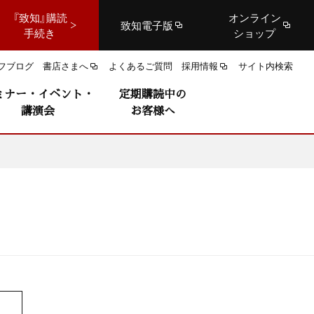
『致知』購読
オンライン
致知電子版
手続き
ショップ
フブログ
書店さまへ
よくあるご質問
採用情報
サイト内検索
ミナー・イベント・
定期購読中の
講演会
お客様へ