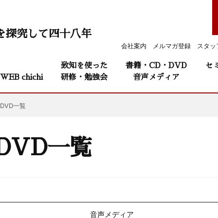
を探究して四十八年
会社案内
メルマガ登録
スタッ
致知を使った
書籍・CD・DVD
セ
WEB chichi
研修・勉強会
音声メディア
DVD一覧
DVD一覧
音声メディア