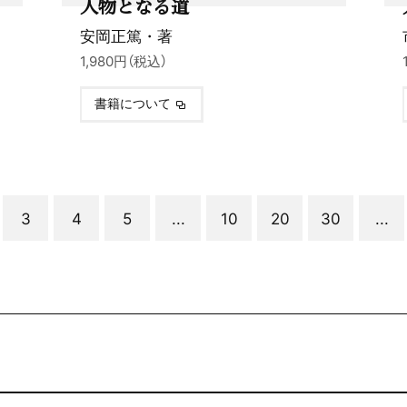
く
人物となる道
安岡正篤・著
1,980円（税込）
書籍について
3
4
5
...
10
20
30
...