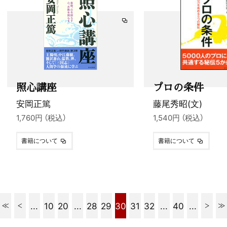
照心講座
プロの条件
安岡正篤
藤尾秀昭(文)
1,760円 （税込）
1,540円 （税込）
書籍について
書籍について
...
10
20
...
28
29
30
31
32
...
40
...