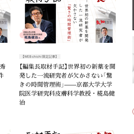
【WEB chichi 限定記事】
秀
【編集長取材手記】世界初の新薬を開
件
発した一流研究者が欠かさない「驚
きの時間管理術」——京都大学大学
院医学研究科皮膚科学教授・椛島健
治