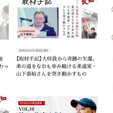
【WEB chichi 限定記事】
を
【取材手記】大怪我から奇跡の生還。
わっ
柔の道をなおも歩み続ける柔道家・
山下泰裕さんを突き動かすもの