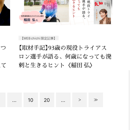
【WEB chichi 限定記事】
断つ
【取材手記】93歳の現役トライアス
ロン選手が語る、何歳になっても溌
えて
剌と生きるヒント〈稲田 弘〉
...
10
20
...