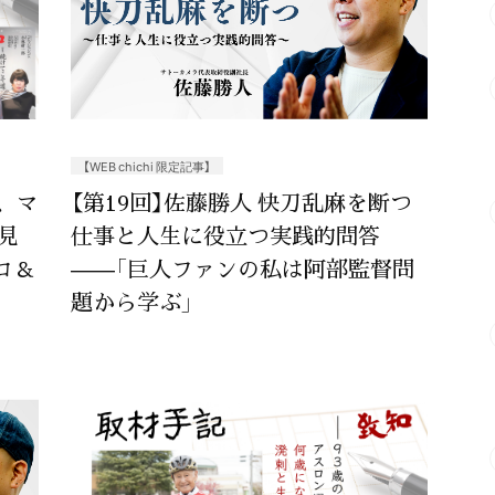
【WEB chichi 限定記事】
、マ
【第19回】佐藤勝人 快刀乱麻を断つ
見
仕事と人生に役立つ実践的問答
コ＆
——「巨人ファンの私は阿部監督問
題から学ぶ」