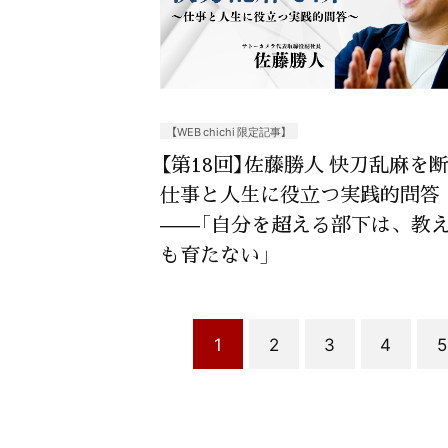
【WEB chichi 限定記事】
【第18回】佐藤勝人 快刀乱麻を
仕事と人生に役立つ実践的問答
——「自分を超える部下は、教
も育たない」
1
2
3
4
5