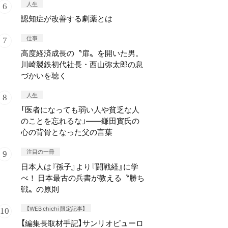
人生
認知症が改善する劇薬とは
仕事
高度経済成長の〝扉〟を開いた男。
川崎製鉄初代社長・西山弥太郎の息
づかいを聴く
人生
「医者になっても弱い人や貧乏な人
のことを忘れるな」——鎌田實氏の
心の背骨となった父の言葉
注目の一冊
日本人は『孫子』より『闘戦経』に学
べ！ 日本最古の兵書が教える〝勝ち
戦〟の原則
【WEB chichi 限定記事】
【編集長取材手記】サンリオピューロ