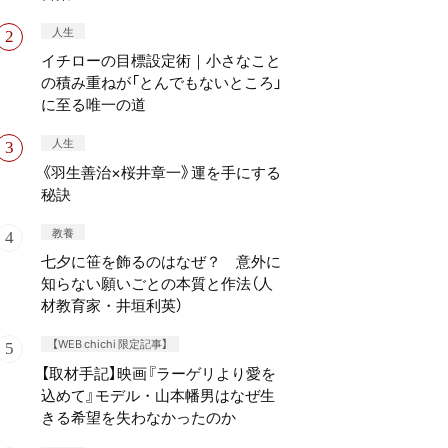
人生
イチローの目標設定術｜小さなこと
の積み重ねが「とんでもないところ」
に至る唯一の道
人生
《羽生善治×桜井章一》運を手にする
秘訣
教養
七夕に笹を飾るのはなぜ？ 意外に
知らない願いごとの本質と作法（人
材教育家・井垣利英）
【WEB chichi 限定記事】
【取材手記】映画『ラーゲリより愛を
込めて』モデル・山本幡男はなぜ生
きる希望を失わなかったのか