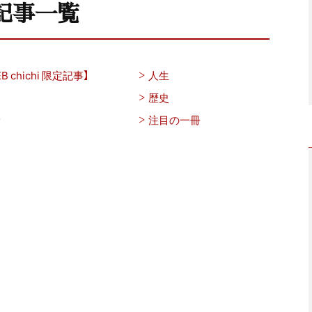
記事一覧
B chichi 限定記事】
人生
養
歴史
康
注目の一冊