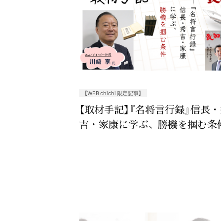
【WEB chichi 限定記事】
【取材手記】『名将言行録』信長・
吉・家康に学ぶ、勝機を掴む条