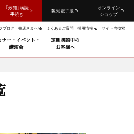
『致知』購読
オンライン
致知電子版
手続き
ショップ
フブログ
書店さまへ
よくあるご質問
採用情報
サイト内検索
ミナー・イベント・
定期購読中の
講演会
お客様へ
覧