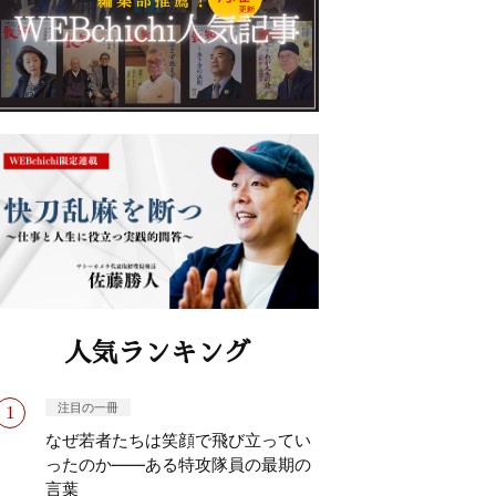
人気ランキング
注目の一冊
なぜ若者たちは笑顔で飛び立ってい
ったのか——ある特攻隊員の最期の
言葉