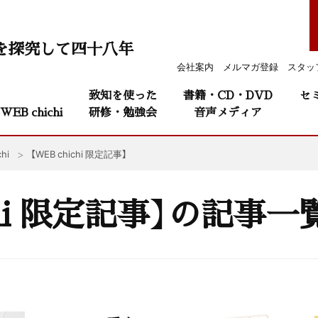
を探究して四十八年
会社案内
メルマガ登録
スタッ
致知を使った
書籍・CD・DVD
セ
WEB chichi
研修・勉強会
音声メディア
hi
【WEB chichi 限定記事】
ichi 限定記事】の記事一