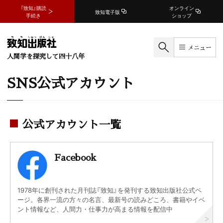
『致知』購読
オンライン
致知電子版
手続き
ショップ
メニュー
人間学を探究して四十八年
SNS公式アカウント
公式アカウント一覧
Facebook
1978年に創刊された月刊誌『致知』を発刊する致知出版社公式ペ
ージ。各界一流の方々の名言、最新号の読みどころ、書籍やイベ
ント情報など、人間力・仕事力が高まる情報を配信中