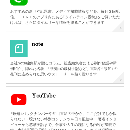
おすすめの新刊や話題書、メディア掲載情報などを、毎月３回配
信。ＬＩＮＥのアプリ内にある「タイムライン投稿」をご覧いただ
ければ、さらにタイムリーな情報を得ることができます
note
当社note編集部が贈るコラム。担当編集者による制作秘話や新
刊紹介、隠れた名著、『致知』の取材手記など、書籍や『致知』の
発刊に込められた思いやストーリーを熱く綴ります
YouTube
『致知』バックナンバーや注目書籍の中から、ここだけでしか観
られない・聴けない特別コンテンツを日々配信中！ 著者インタ
ビューから感動実話まで、仕事や人生の糧になる内容が満載で
す。大好評「週刊『致知』Facebook Live」のアーカイブ視聴はこ