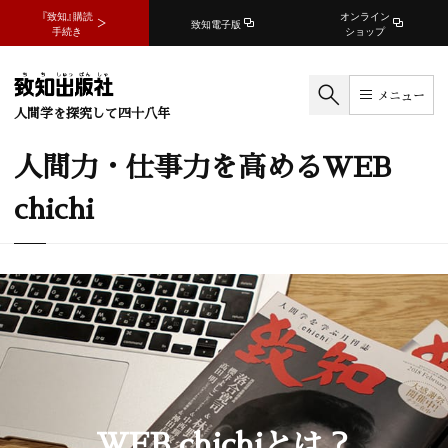
『致知』購読
オンライン
致知電子版
手続き
ショップ
メニュー
人間学を探究して四十八年
人間力・仕事力を高めるWEB
chichi
WEB chichiとは？