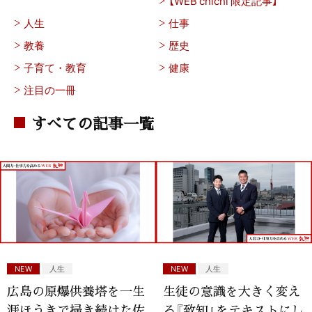
【WEB chichi 限定記事】
人生
仕事
教養
歴史
子育て・教育
健康
注目の一冊
すべての記事一覧
NEW
人生
NEW
人生
広島の原爆供養塔を一生
生徒の意識を大きく変え
涯ほうきで掃き続けた佐
る『致知』をテキストにし