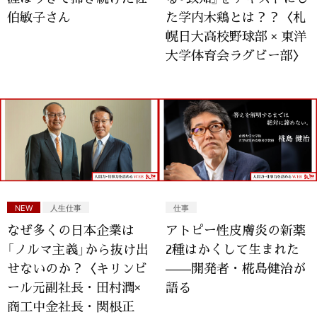
伯敏子さん
た学内木鶏とは？？〈札
幌日大高校野球部 × 東洋
大学体育会ラグビー部〉
NEW
人生仕事
仕事
なぜ多くの日本企業は
アトピー性皮膚炎の新薬
「ノルマ主義」から抜け出
2種はかくして生まれた
せないのか？〈キリンビ
——開発者・椛島健治が
ール元副社長・田村潤×
語る
商工中金社長・関根正