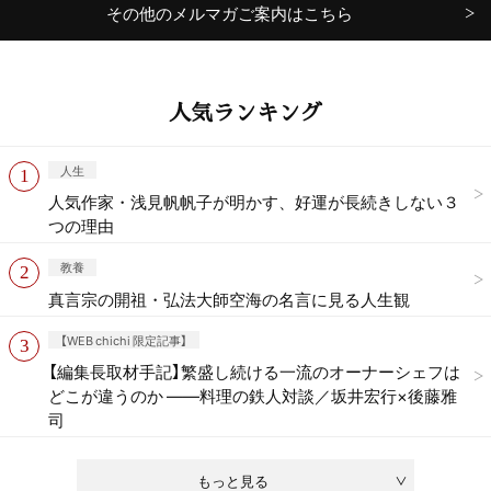
その他のメルマガご案内はこちら
人気ランキング
人生
人気作家・浅見帆帆子が明かす、好運が長続きしない３
つの理由
教養
真言宗の開祖・弘法大師空海の名言に見る人生観
【WEB chichi 限定記事】
【編集長取材手記】繁盛し続ける一流のオーナーシェフは
どこが違うのか ——料理の鉄人対談／坂井宏行×後藤雅
司
もっと見る