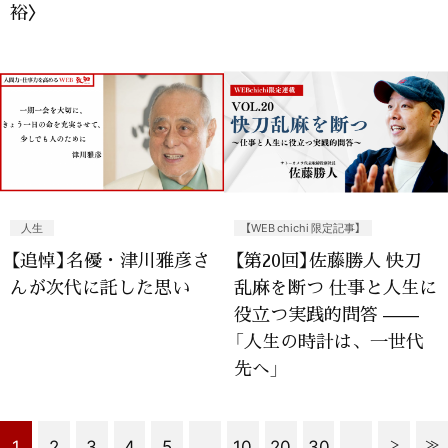
裕〉
人生
【WEB chichi 限定記事】
【追悼】名優・津川雅彦さ
【第20回】佐藤勝人 快刀
んが次代に託した思い
乱麻を断つ 仕事と人生に
役立つ実践的問答 ——
「人生の時計は、一世代
先へ」
1
2
3
4
5
...
10
20
30
...