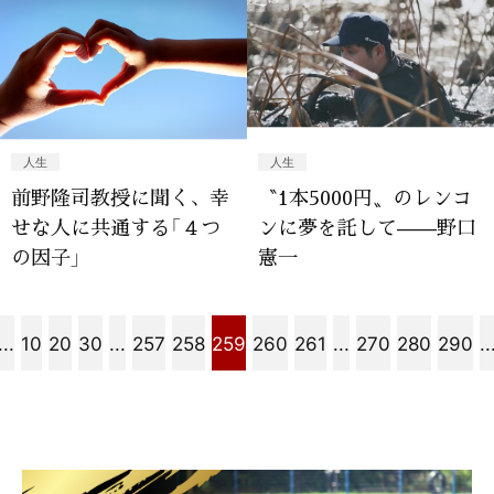
人生
人生
前野隆司教授に聞く、幸
〝1本5000円〟のレンコ
せな人に共通する「４つ
ンに夢を託して——野口
の因子」
憲一
...
10
20
30
...
257
258
259
260
261
...
270
280
290
..