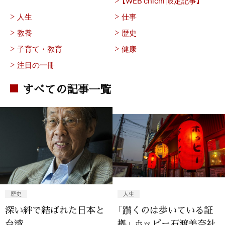
【WEB chichi 限定記事】
人生
仕事
教養
歴史
子育て・教育
健康
注目の一冊
すべての記事一覧
歴史
人生
深い絆で結ばれた日本と
「躓くのは歩いている証
台湾
拠」 ホッピー石渡美奈社