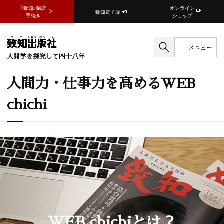
『致知』購読
オンライン
致知電子版
手続き
ショップ
メニュー
人間学を探究して四十八年
人間力・仕事力を高めるWEB
chichi
WEB chichiとは？