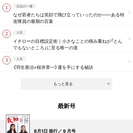
注目の一冊
なぜ若者たちは笑顔で飛び立っていったのか——ある特
攻隊員の最期の言葉
人生
イチローの目標設定術｜小さなことの積み重ねが「とん
でもないところ」に至る唯一の道
人生
《羽生善治×桜井章一》運を手にする秘訣
もっと見る
最新号
8月1日 発行／ 9 月号