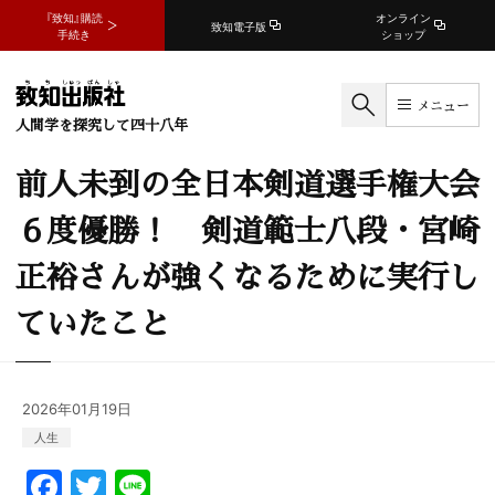
『致知』購読
オンライン
致知電子版
手続き
ショップ
メニュー
人間学を探究して四十八年
前人未到の全日本剣道選手権大会
６度優勝！ 剣道範士八段・宮崎
正裕さんが強くなるために実行し
ていたこと
2026年01月19日
人生
F
T
Li