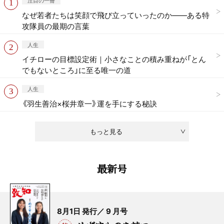
注目の一冊
なぜ若者たちは笑顔で飛び立っていったのか——ある特
攻隊員の最期の言葉
人生
イチローの目標設定術｜小さなことの積み重ねが「とん
でもないところ」に至る唯一の道
人生
《羽生善治×桜井章一》運を手にする秘訣
もっと見る
最新号
8月1日 発行／ 9 月号