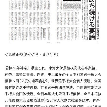
◇宮崎正裕（みやざき・まさひろ）
昭和
38
年神奈川県生まれ。東海大付属相模高校を卒業後、
神奈川県警に奉職。以後、史上最多の全日本剣道選手権大会
優勝６回（２度の連覇含む）、世界選手権大会個人優勝、全国
警察剣道選手権優勝、世界選手権団体優勝、全国警察剣道選
手権大会団体優勝、全日本選抜七段選手権優勝、全日本選抜
八段優勝大会優勝（
2
連覇）など前人未到の戦績を残す。神奈
川県警察剣道首席師範を経て現在は剣道名誉師範。令和５年