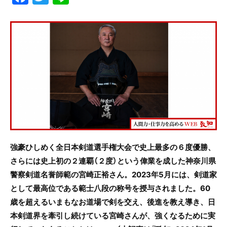
a
w
n
c
itt
e
e
er
b
o
o
k
強豪ひしめく全日本剣道選手権大会で史上最多の６度優勝、
さらには史上初の２連覇（２度）という偉業を成した神奈川県
警察剣道名誉師範の宮崎正裕さん。2023年5月には、剣道家
として最高位である範士八段の称号を授与されました。60
歳を超えるいまもなお道場で剣を交え、後進を教え導き、日
本剣道界を牽引し続けている宮崎さんが、強くなるために実