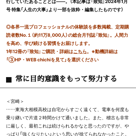
行していたあることとは――。
（本記事は『致知』2024年1月
号 特集「人生の大事」より一部を抜粋・編集したものです）
◎
各界一流プロフェッショナルの体験談を多数掲載、定期購
読者数No.１（約11万8,000人）の総合月刊誌『致知』。人間力
を高め、学び続ける習慣をお届けします。
1年12冊の『致知』ご購読・詳細は
こちら
。
※動機詳細は
「③HP・WEB chichiを見て」を選択ください
常に目的意識をもって努力する
＜宮崎＞
……東海大相模高校は自宅からすごく遠くて、電車を何度も
乗り継いで片道２時間かけて通いました。また、稽古も非常
に厳しく、最初これは続けられるかなと思ったのですが、や
っぱり「強くなりたい」という思いが捨てられなかったこと。