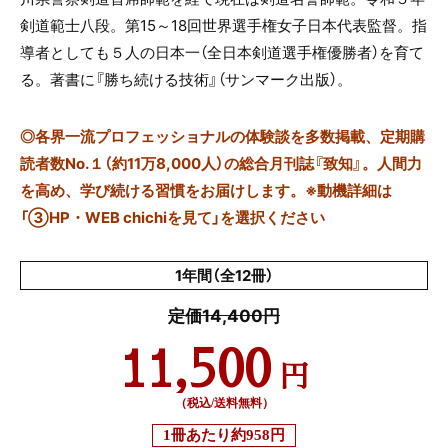
剣道範士八段。第
15
～
18
回世界選手権女子日本代表監督。指
導者としても５人の日本一（全日本剣道選手権優勝者）を育て
る。著書に『勝ち続ける技術』（サンマーク出版）。
◎
各界一流プロフェッショナルの体験談を多数掲載、定期購
読者数No.１（約11万8,000人）の総合月刊誌『致知』。人間力
を高め、学び続ける習慣をお届けします。※動機詳細は
「③HP・WEB chichiを見て」を選択ください
1年間（全12冊）
定価14,400円
11,500
円
（税込/送料無料）
1冊あたり
約958円