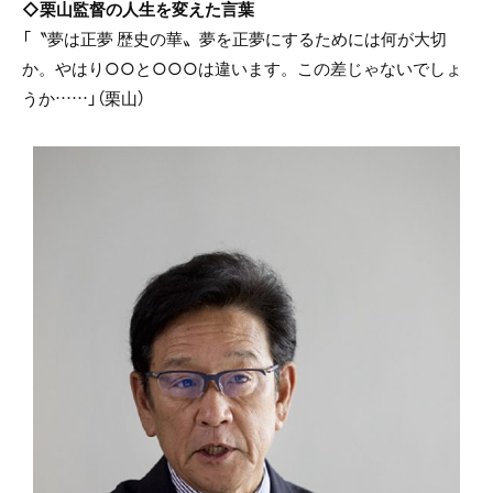
◇栗山監督の人生を変えた言葉
「〝夢は正夢 歴史の華〟夢を正夢にするためには何が大切
か。やはり○○と○○○は違います。この差じゃないでしょ
うか……」（栗山）