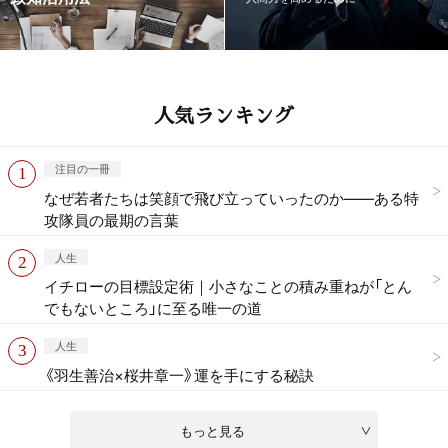
人気ランキング
注目の一冊
なぜ若者たちは笑顔で飛び立っていったのか——ある特
攻隊員の最期の言葉
人生
イチローの目標設定術｜小さなことの積み重ねが「とん
でもないところ」に至る唯一の道
人生
《羽生善治×桜井章一》運を手にする秘訣
もっと見る