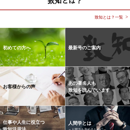
致知とは？
致知とは？一覧
初めての方へ
最新号のご案内
あの著名人も
お客様からの声
致知を読んでいます
仕事や人生に役立つ
人間学とは
致知活用法
～人間力を高めるために～