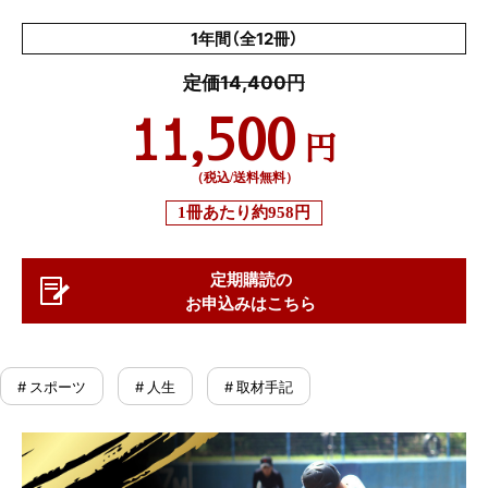
1年間（全12冊）
定価14,400円
11,500
円
（税込/送料無料）
1冊あたり
約958円
定期購読の
お申込みはこちら
# スポーツ
# 人生
# 取材手記