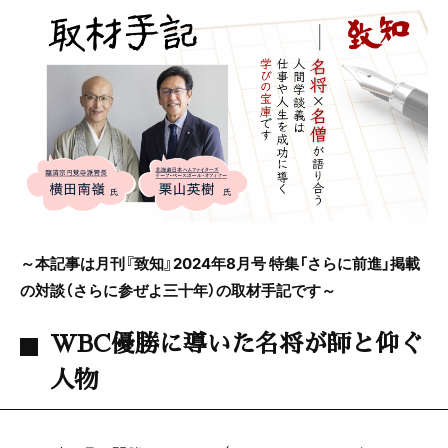
c
itt
e
e
er
b
o
o
k
～本記事は月刊『致知』2024年8月号 特集「さらに前進」掲載
の対談（さらに参ぜよ三十年）の取材手記です～
WBC優勝に導いた名将が師と仰ぐ
人物