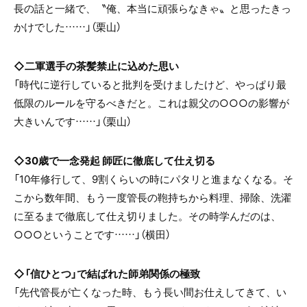
長の話と一緒で、〝俺、本当に頑張らなきゃ〟と思ったきっ
かけでした……」（栗山）
◇二軍選手の茶髪禁止に込めた思い
「時代に逆行していると批判を受けましたけど、やっぱり最
低限のルールを守るべきだと。これは親父の○○○の影響が
大きいんです……」（栗山）
◇30歳で一念発起 師匠に徹底して仕え切る
「10年修行して、9割くらいの時にパタリと進まなくなる。そ
こから数年間、もう一度管長の鞄持ちから料理、掃除、洗濯
に至るまで徹底して仕え切りました。その時学んだのは、
○○○ということです……」（横田）
◇「信ひとつ」で結ばれた師弟関係の極致
「先代管長が亡くなった時、もう長い間お仕えしてきて、い