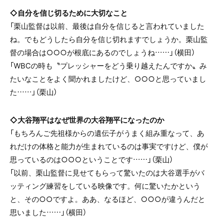
◇自分を信じ切るために大切なこと
「栗山監督は以前、最後は自分を信じると言われていました
ね。でもどうしたら自分を信じ切れますでしょうか。栗山監
督の場合は○○○が根底にあるのでしょうね……」（横田）
「WBCの時も〝プレッシャーをどう乗り越えたんですか〟み
たいなことをよく聞かれましたけど、○○○と思っていまし
た……」（栗山）
◇大谷翔平はなぜ世界の大谷翔平になったのか
「もちろんご先祖様からの遺伝子がうまく組み重なって、あ
れだけの体格と能力が生まれているのは事実ですけど、僕が
思っているのは○○○ということです……」（栗山）
「以前、栗山監督に見せてもらって驚いたのは大谷選手がバ
ッティング練習をしている映像です。何に驚いたかという
と、その○○ですよ。ああ、なるほど、○○○が違うんだと
思いました……」（横田）