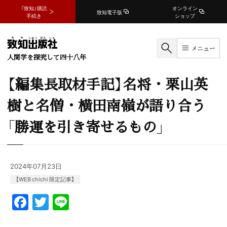
『致知』購読
オンライン
致知電子版
手続き
ショップ
メニュー
人間学を探究して四十八年
【編集長取材手記】名将・栗山英
樹と名僧・横田南嶺が語り合う
「勝運を引き寄せるもの」
2024年07月23日
【WEB chichi 限定記事】
F
T
Li
a
w
n