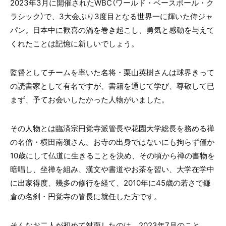
2023年3月に開催されたWBC（ワールド・ベースボール・ク
ラシック）で、3大会ぶり3度目となる世界一に輝いた侍ジャ
パン。日本中に歓喜の渦を巻き起こし、勇気と感動を与えて
くれたことは記憶に新しいでしょう。
監督としてチームを率いた名将・栗山英樹さんは球界きって
の読書家として有名ですが、書籍を通じて学び、尊敬して已
まず、予てお会いしたかった人物がいました。
その人物とは臨済宗円覚寺派管長や花園大学総長を務める禅
の名僧・横田南嶺さん。お寺の出身ではないにも拘らず僅か
10歳にして仏道に生きることを決め、その頃から禅の書物を
暗唱し、坐禅を組み、漢文や書道やお茶を習い、大学在学中
に出家得度、幾多の修行を経て、2010年に45歳の若さで鎌
倉の名刹・円覚寺の管長に就任した方です。
そんなお二人が初めて対面したのは、2023年7月のこと。