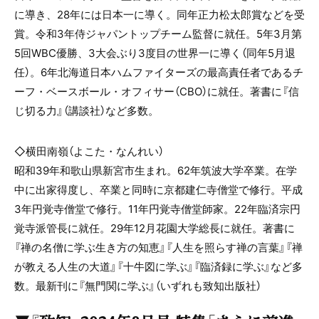
に導き、28年には日本一に導く。同年正力松太郎賞などを受
賞。令和3年侍ジャパントップチーム監督に就任。5年3月第
5回WBC優勝、3大会ぶり3度目の世界一に導く（同年5月退
任）。6年北海道日本ハムファイターズの最高責任者であるチ
ーフ・ベースボール・オフィサー（CBO）に就任。著書に『信
じ切る力』（講談社）など多数。
◇横田南嶺（よこた・なんれい）
昭和39年和歌山県新宮市生まれ。62年筑波大学卒業。在学
中に出家得度し、卒業と同時に京都建仁寺僧堂で修行。平成
3年円覚寺僧堂で修行。11年円覚寺僧堂師家。22年臨済宗円
覚寺派管長に就任。29年12月花園大学総長に就任。著書に
『禅の名僧に学ぶ生き方の知恵』『人生を照らす禅の言葉』『禅
が教える人生の大道』『十牛図に学ぶ』『臨済録に学ぶ』など多
数。最新刊に『無門関に学ぶ』（いずれも致知出版社）