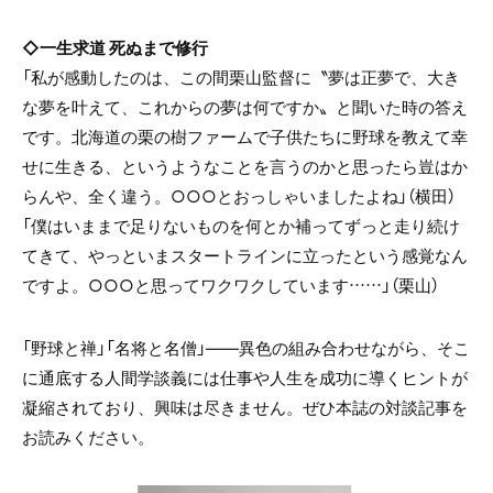
◇一生求道 死ぬまで修行
「私が感動したのは、この間栗山監督に〝夢は正夢で、大き
な夢を叶えて、これからの夢は何ですか〟と聞いた時の答え
です。北海道の栗の樹ファームで子供たちに野球を教えて幸
せに生きる、というようなことを言うのかと思ったら豈はか
らんや、全く違う。○○○とおっしゃいましたよね」（横田）
「僕はいままで足りないものを何とか補ってずっと走り続け
てきて、やっといまスタートラインに立ったという感覚なん
ですよ。○○○と思ってワクワクしています……」（栗山）
「野球と禅」「名将と名僧」――異色の組み合わせながら、そこ
に通底する人間学談義には仕事や人生を成功に導くヒントが
凝縮されており、興味は尽きません。ぜひ本誌の対談記事を
お読みください。