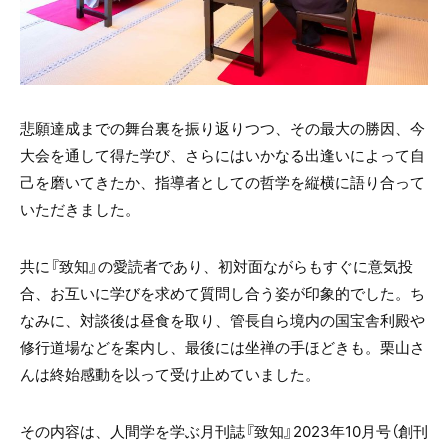
悲願達成までの舞台裏を振り返りつつ、その最大の勝因、今
大会を通して得た学び、さらにはいかなる出逢いによって自
己を磨いてきたか、指導者としての哲学を縦横に語り合って
いただきました。
共に『致知』の愛読者であり、初対面ながらもすぐに意気投
合、お互いに学びを求めて質問し合う姿が印象的でした。ち
なみに、対談後は昼食を取り、管長自ら境内の国宝舎利殿や
修行道場などを案内し、最後には坐禅の手ほどきも。栗山さ
んは終始感動を以って受け止めていました。
その内容は、人間学を学ぶ月刊誌『致知』2023年10月号（創刊