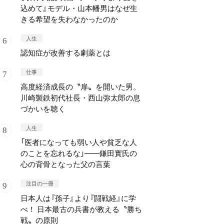
込めて』モデル・山本幡男はなぜ生
きる希望を失わなかったのか
人生
認知症が改善する劇薬とは
仕事
高度経済成長の〝扉〟を開いた男。
川崎製鉄初代社長・西山弥太郎の息
づかいを聴く
人生
「医者になっても弱い人や貧乏な人
のことを忘れるな」——鎌田實氏の
心の背骨となった父の言葉
注目の一冊
日本人は『孫子』より『闘戦経』に学
べ！ 日本最古の兵書が教える〝勝ち
戦〟の原則