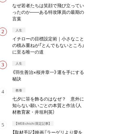
なぜ若者たちは笑顔で飛び立ってい
ったのか——ある特攻隊員の最期の
言葉
人生
イチローの目標設定術｜小さなこと
の積み重ねが「とんでもないところ」
に至る唯一の道
人生
《羽生善治×桜井章一》運を手にする
秘訣
教養
七夕に笹を飾るのはなぜ？ 意外に
知らない願いごとの本質と作法（人
材教育家・井垣利英）
【WEB chichi 限定記事】
【取材手記】映画『ラーゲリより愛を