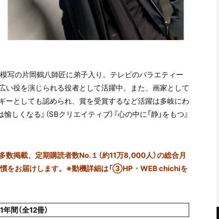
帯模写の片岡鶴八師匠に弟子入り。テレビのバラエティー
広い役を演じられる役者として活躍中。また、画家として
ギーとしても認められ、賞を受賞するなど活躍は多岐にわ
愉しくなる』（SBクリエイティブ）『心の中に「静」をもつ』
掲載、定期購読者数No.１（約11万8,000人）の総合月
をお届けします。※動機詳細は「③HP・WEB chichiを
1年間（全12冊）