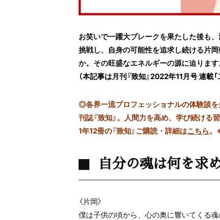
お笑いで一躍大ブレークを果たした後も、
挑戦し、自身の可能性を追求し続ける片岡
か。その旺盛なエネルギーの源に迫ります
（本記事は月刊『致知』2022年11月号 
◎
各界一流プロフェッショナルの体験談を多数
刊誌『致知』。人間力を高め、学び続ける
1年12冊の『致知』ご購読・詳細は
こちら
。
自分の魂は何を求
〈片岡〉
僕は子供の頃から、心の奥に響いてくる魂