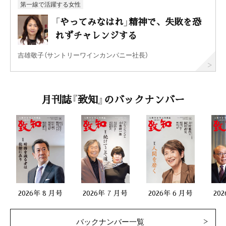
第一線で活躍する女性
「やってみなはれ」精神で、失敗を恐
れずチャレンジする
吉雄敬子（サントリーワインカンパニー社長）
月刊誌『致知』のバックナンバー
2026年 8 月号
2026年 7 月号
2026年 6 月号
20
バックナンバー一覧