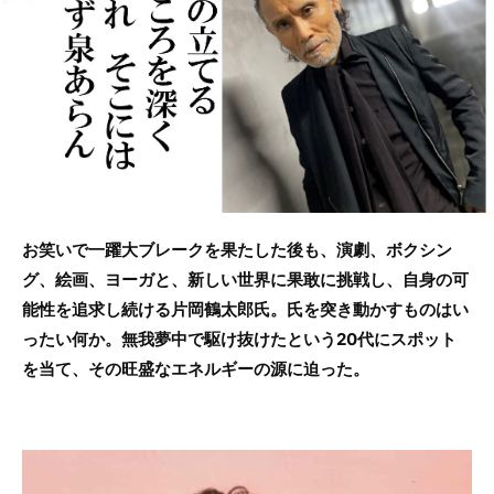
b
o
o
k
お笑いで一躍大ブレークを果たした後も、演劇、ボクシン
グ、絵画、ヨーガと、新しい世界に果敢に挑戦し、自身の可
能性を追求し続ける片岡鶴太郎氏。氏を突き動かすものはい
ったい何か。無我夢中で駆け抜けたという20代にスポット
を当て、その旺盛なエネルギーの源に迫った。