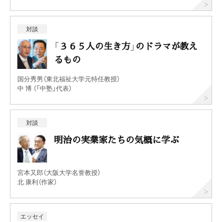
対談
「３６５人の生き方」のドラマが教え
るもの
国分秀男（東北福祉大学元特任教授）
中 博 （「中塾」代表）
対談
明治の実業家たちの気概に学ぶ
宮本又郎（大阪大学名誉教授）
北 康利（作家）
エッセイ