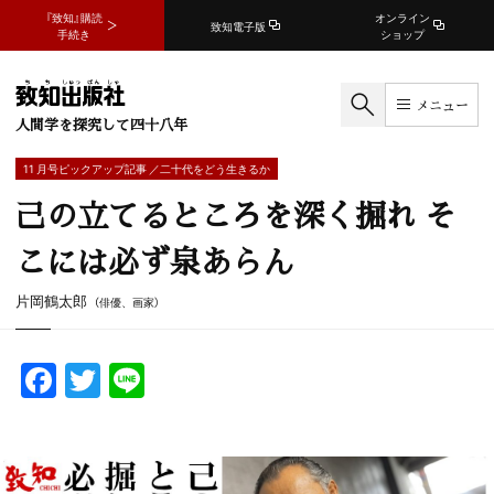
『致知』購読
オンライン
致知電子版
手続き
ショップ
メニュー
人間学を探究して四十八年
11 月号ピックアップ記事 ／二十代をどう生きるか
己の立てるところを深く掘れ そ
こには必ず泉あらん
片岡鶴太郎
（俳優、画家）
F
T
Li
a
w
n
c
itt
e
e
er