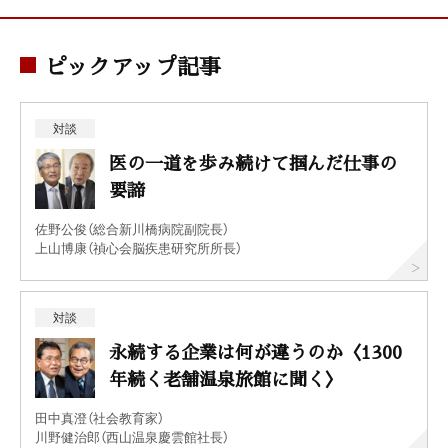
ピックアップ記事
対談
医の一道を歩み続けて掴んだ仕事の
要諦
佐野公俊（総合新川橋病院副院長）
上山博康（禎心会脳疾患研究所所長）
対談
永続する企業は何が違うのか〈1300
年続く老舗温泉旅館に聞く〉
田中真澄（社会教育家）
川野健治郎（西山温泉慶雲館社長）