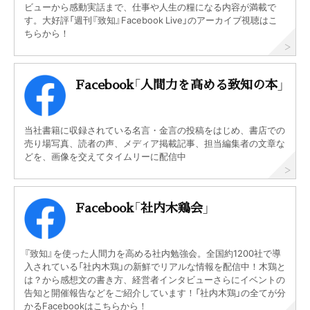
ビューから感動実話まで、仕事や人生の糧になる内容が満載で
す。大好評「週刊『致知』Facebook Live」のアーカイブ視聴はこ
ちらから！
Facebook「人間力を高める致知の本」
当社書籍に収録されている名言・金言の投稿をはじめ、書店での
売り場写真、読者の声、メディア掲載記事、担当編集者の文章な
どを、画像を交えてタイムリーに配信中
Facebook「社内木鶏会」
『致知』を使った人間力を高める社内勉強会。全国約1200社で導
入されている「社内木鶏」の新鮮でリアルな情報を配信中！木鶏と
は？から感想文の書き方、経営者インタビューさらにイベントの
告知と開催報告などをご紹介しています！「社内木鶏」の全てが分
かるFacebookはこちらから！