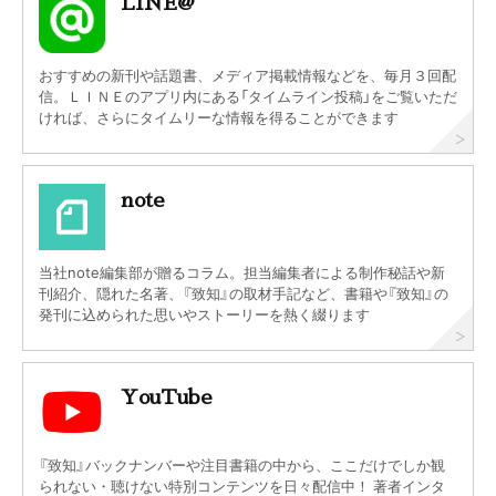
LINE@
おすすめの新刊や話題書、メディア掲載情報などを、毎月３回配
信。ＬＩＮＥのアプリ内にある「タイムライン投稿」をご覧いただ
ければ、さらにタイムリーな情報を得ることができます
note
当社note編集部が贈るコラム。担当編集者による制作秘話や新
刊紹介、隠れた名著、『致知』の取材手記など、書籍や『致知』の
発刊に込められた思いやストーリーを熱く綴ります
YouTube
『致知』バックナンバーや注目書籍の中から、ここだけでしか観
られない・聴けない特別コンテンツを日々配信中！ 著者インタ