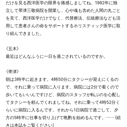
だけを見る西洋医学の限界を痛感しましてね。1982年に独
立して帯津三敬病院を開業し、心や魂も含めた人間の丸ごと
を見て、西洋医学だけでなく、代替療法、伝統療法なども活
用して患者さんの命をサポートするホリスティック医学に取
り組んできました。
〈五木〉
最近はどんなふうに一日を過ごされているのですか。
〈帯津〉
朝は3時半に起きます。4時50分にタクシーが迎えにくるの
で、それに乗って病院に入ります。病院には2分で着くので
歩いてもいいんですけど、病院のスタッフが転ぶのを心配し
てタクシーを頼んでくれましてね。それに乗って4時52分く
らいに病院に入るんです。それから1日病院で過ごして、夕
方の5時半に仕事を切り上げて晩酌を始めるんです。……（続
きは本誌をご覧ください）