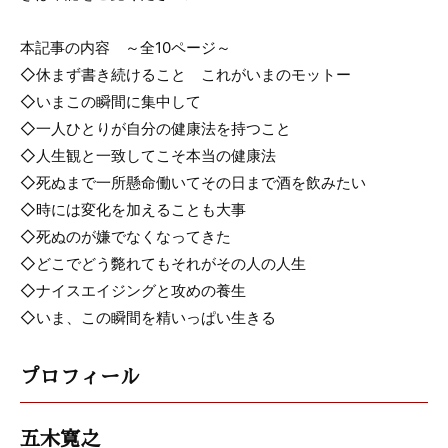
本記事の内容 ～全10ページ～
◇休まず書き続けること これがいまのモットー
◇いまこの瞬間に集中して
◇一人ひとりが自分の健康法を持つこと
◇人生観と一致してこそ本当の健康法
◇死ぬまで一所懸命働いてその日まで酒を飲みたい
◇時には変化を加えることも大事
◇死ぬのが嫌でなくなってきた
◇どこでどう斃れてもそれがその人の人生
◇ナイスエイジングと攻めの養生
◇いま、この瞬間を精いっぱい生きる
プロフィール
五木寛之