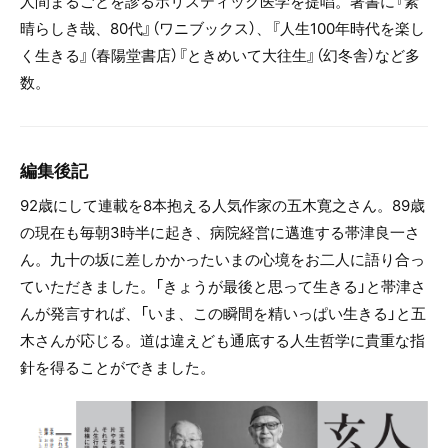
人間まるごとを診るホリスティック医学を提唱。著書に『素
晴らしき哉、80代』（ワニブックス）、『人生100年時代を楽し
く生きる』（春陽堂書店）『ときめいて大往生』（幻冬舎）など多
数。
編集後記
92歳にして連載を8本抱える人気作家の五木寛之さん。89歳
の現在も毎朝3時半に起き、病院経営に邁進する帯津良一さ
ん。九十の坂に差しかかったいまの心境をお二人に語り合っ
ていただきました。「きょうが最後と思って生きる」と帯津さ
んが発言すれば、「いま、この瞬間を精いっぱい生きる」と五
木さんが応じる。道は違えども通底する人生哲学に貴重な指
針を得ることができました。