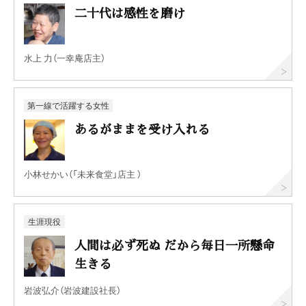
二十代は感性を磨け
水上 力（一幸庵店主）
第一線で活躍する女性
あるがままを受け入れる
小林せかい（「未来食堂」店主 ）
生涯現役
人間は必ず死ぬ だから毎日一所懸命
生きる
岩波弘介（岩波建設社長）