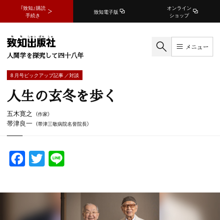
『致知』購読
オンライン
致知電子版
手続き
ショップ
メニュー
人間学を探究して四十八年
8 月号ピックアップ記事 ／対談
人生の玄冬を歩く
五木寛之
（作家）
帯津良一
（帯津三敬病院名誉院長）
F
T
Li
a
w
n
c
itt
e
e
er