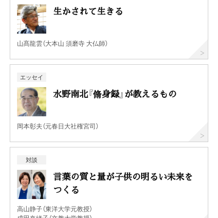
生かされて生きる
山髙龍雲（大本山 須磨寺 大仏師）
エッセイ
水野南北『脩身録』が教えるもの
岡本彰夫（元春日大社権宮司）
対談
言葉の質と量が子供の明るい未来を
つくる
高山静子（東洋大学元教授）
成田奈緒子（文教大学教授）