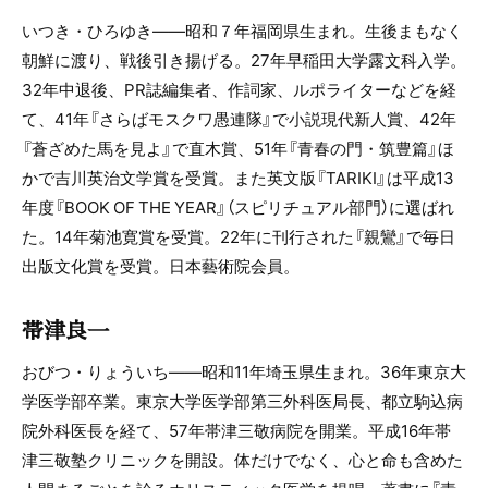
いつき・ひろゆき――昭和７年福岡県生まれ。生後まもなく
朝鮮に渡り、戦後引き揚げる。27年早稲田大学露文科入学。
32年中退後、PR誌編集者、作詞家、ルポライターなどを経
て、41年『さらばモスクワ愚連隊』で小説現代新人賞、42年
『蒼ざめた馬を見よ』で直木賞、51年『青春の門・筑豊篇』ほ
かで吉川英治文学賞を受賞。また英文版『TARIKI』は平成13
年度『BOOK OF THE YEAR』（スピリチュアル部門）に選ばれ
た。14年菊池寛賞を受賞。22年に刊行された『親鸞』で毎日
出版文化賞を受賞。日本藝術院会員。
帯津良一
おびつ・りょういち――昭和11年埼玉県生まれ。36年東京大
学医学部卒業。東京大学医学部第三外科医局長、都立駒込病
院外科医長を経て、57年帯津三敬病院を開業。平成16年帯
津三敬塾クリニックを開設。体だけでなく、心と命も含めた