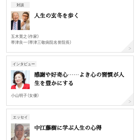
対談
人生の玄冬を歩く
五木寛之（作家）
帯津良一（帯津三敬病院名誉院長）
インタビュー
感謝や好奇心……よき心の習慣が人
生を豊かにする
小山明子（女優）
エッセイ
中江藤樹に学ぶ人生の心得