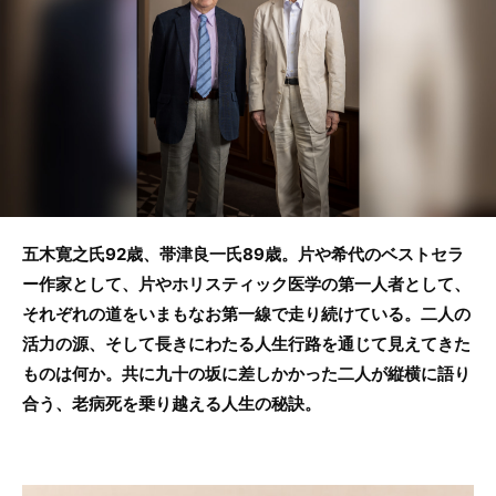
b
o
o
k
五木寛之氏92歳、帯津良一氏89歳。片や希代のベストセラ
ー作家として、片やホリスティック医学の第一人者として、
それぞれの道をいまもなお第一線で走り続けている。二人の
活力の源、そして長きにわたる人生行路を通じて見えてきた
ものは何か。共に九十の坂に差しかかった二人が縦横に語り
合う、老病死を乗り越える人生の秘訣。