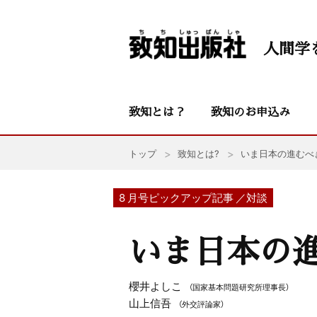
人間学
致知とは？
致知のお申込み
トップ
致知とは?
いま日本の進むべ
8 月号ピックアップ記事 ／対談
いま日本の
櫻井よしこ
（国家基本問題研究所理事長）
山上信吾
（外交評論家）