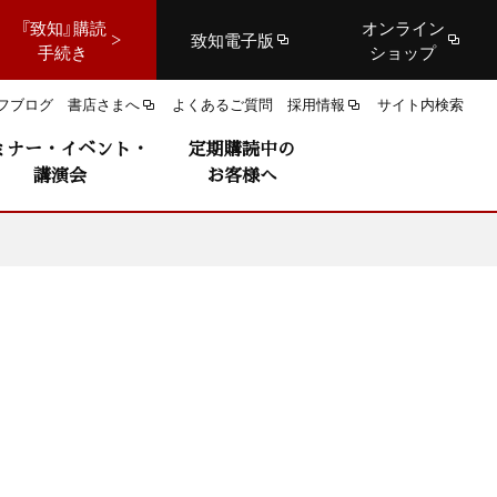
『致知』購読
オンライン
致知電子版
手続き
ショップ
フブログ
書店さまへ
よくあるご質問
採用情報
サイト内検索
ミナー・イベント・
定期購読中の
講演会
お客様へ