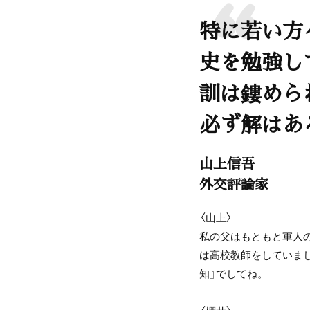
特に若い方
史を勉強し
訓は鏤めら
必ず解はあ
山上信吾
外交評論家
〈山上〉
私の父はもともと軍人
は高校教師をしていま
知』でしてね。