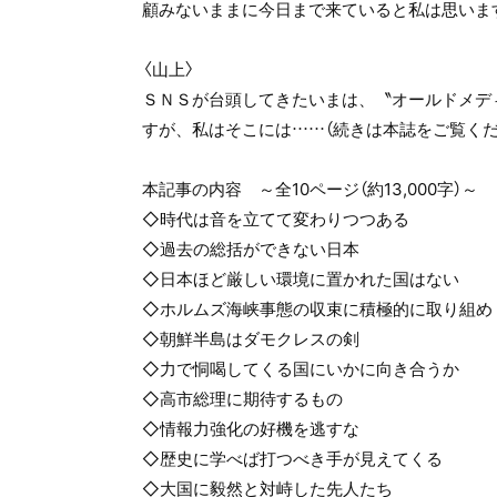
顧みないままに今日まで来ていると私は思いま
〈山上〉
ＳＮＳが台頭してきたいまは、〝オールドメデ
すが、私はそこには……（続きは本誌をご覧くだ
本記事の内容 ～全10ページ（約13,000字）～
◇時代は音を立てて変わりつつある
◇過去の総括ができない日本
◇日本ほど厳しい環境に置かれた国はない
◇ホルムズ海峡事態の収束に積極的に取り組め
◇朝鮮半島はダモクレスの剣
◇力で恫喝してくる国にいかに向き合うか
◇高市総理に期待するもの
◇情報力強化の好機を逃すな
◇歴史に学べば打つべき手が見えてくる
◇大国に毅然と対峙した先人たち