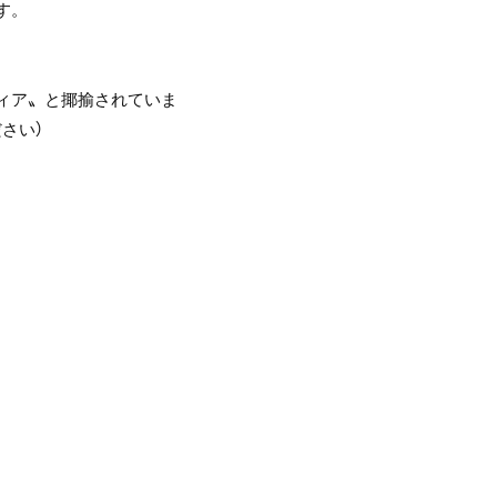
す。
ィア〟と揶揄されていま
さい）