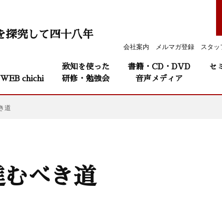
を探究して四十八年
会社案内
メルマガ登録
スタッ
致知を使った
書籍・CD・DVD
セ
WEB chichi
研修・勉強会
音声メディア
き道
進むべき道