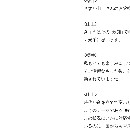
〈櫻井〉
さすが山上さんのお父
〈山上〉
きょうはその『致知』
く光栄に思います。
〈櫻井〉
私もとても楽しみにし
てご活躍なさった後、
動されていますね。
〈山上〉
時代が音を立てて変わ
ょうのテーマである「
この状況にいかに対応
いるのに、国からもマ