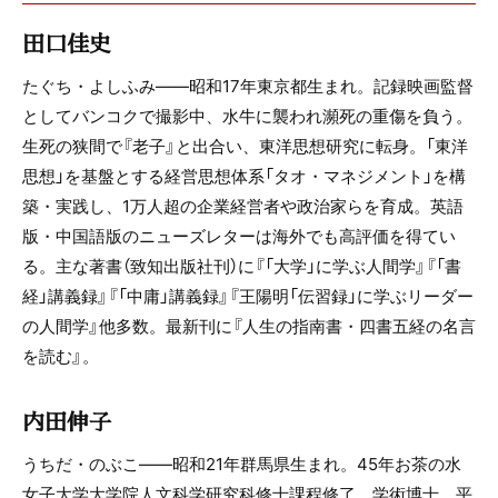
田口佳史
たぐち・よしふみ――昭和17年東京都生まれ。記録映画監督
としてバンコクで撮影中、水牛に襲われ瀕死の重傷を負う。
生死の狭間で『老子』と出合い、東洋思想研究に転身。「東洋
思想」を基盤とする経営思想体系「タオ・マネジメント」を構
築・実践し、1万人超の企業経営者や政治家らを育成。英語
版・中国語版のニューズレターは海外でも高評価を得てい
る。主な著書（致知出版社刊）に『「大学」に学ぶ人間学』『「書
経」講義録』『「中庸」講義録』『王陽明「伝習録」に学ぶリーダー
の人間学』他多数。最新刊に『人生の指南書・四書五経の名言
を読む』。
内田伸子
うちだ・のぶこ――昭和21年群馬県生まれ。45年お茶の水
女子大学大学院人文科学研究科修士課程修了。学術博士。平