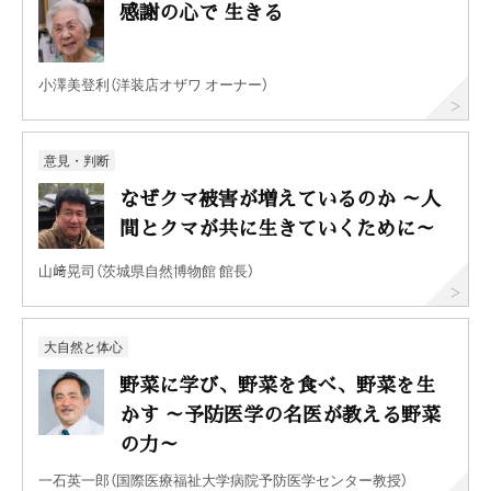
感謝の心で 生きる
小澤美登利（洋装店オザワ オーナー）
意見・判断
なぜクマ被害が増えているのか ～人
間とクマが共に生きていくために～
山﨑晃司（茨城県自然博物館 館長）
大自然と体心
野菜に学び、野菜を食べ、野菜を生
かす ～予防医学の名医が教える野菜
の力～
一石英一郎（国際医療福祉大学病院予防医学センター教授）