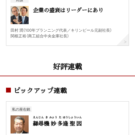
企業の盛衰はリーダーにあり
田村 潤（100年プランニング代表／キリンビール元副社長）
関根正裕（商工組合中央金庫社長）
好評連載
ピックアップ連載
私の座右銘
えん
じん
き
みょう
た
ほう
しょう
いん
縁
尋
機
妙
多
逢
聖
因