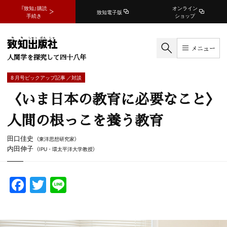
『致知』購読
オンライン
致知電子版
手続き
ショップ
メニュー
人間学を探究して四十八年
8 月号ピックアップ記事 ／対談
〈いま日本の教育に必要なこと〉
人間の根っこを養う教育
田口佳史
（東洋思想研究家）
内田伸子
（IPU・環太平洋大学教授）
F
T
Li
a
w
n
c
itt
e