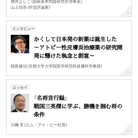
櫻井よしこ（国家基本問題研究所理事長）
山上信吾（外交評論家）
インタビュー
かくして日本発の新薬は誕生した
～アトピー性皮膚炎治療薬の研究開
発に懸けた執念と創意～
椛島健治（京都大学大学院医学研究科皮膚科学教授）
エッセイ
『名将言行録』
戦国三英傑に学ぶ、勝機を掴む将の
条件
川﨑 享（エム・アイ・ピー社長）