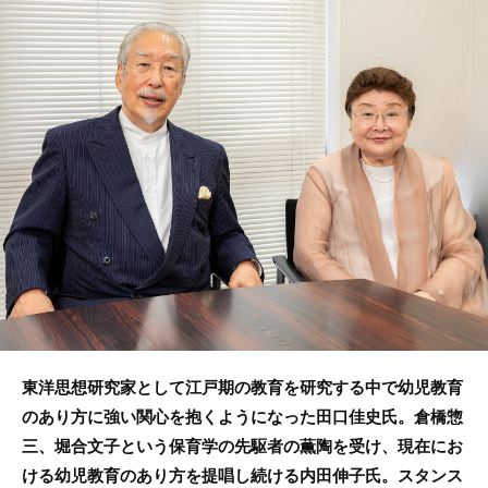
e
er
b
o
o
k
東洋思想研究家として江戸期の教育を研究する中で幼児教育
のあり方に強い関心を抱くようになった田口佳史氏。倉橋惣
三、堀合文子という保育学の先駆者の薫陶を受け、現在にお
ける幼児教育のあり方を提唱し続ける内田伸子氏。スタンス