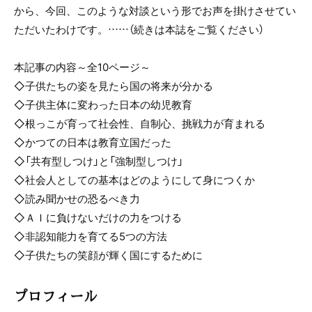
から、今回、このような対談という形でお声を掛けさせてい
ただいたわけです。……（続きは本誌をご覧ください）
本記事の内容～全10ページ～
◇子供たちの姿を見たら国の将来が分かる
◇子供主体に変わった日本の幼児教育
◇根っこが育って社会性、自制心、挑戦力が育まれる
◇かつての日本は教育立国だった
◇「共有型しつけ」と「強制型しつけ」
◇社会人としての基本はどのようにして身につくか
◇読み聞かせの恐るべき力
◇ＡＩに負けないだけの力をつける
◇非認知能力を育てる5つの方法
◇子供たちの笑顔が輝く国にするために
プロフィール