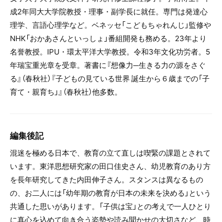
成2年同大大学院教授・理事・副学長に就任。専門は発達心
理学、言語心理学など。ベネッセ「こどもちゃれんじ」監修や
NHK「おかあさんといっしょ」番組開発も務める。23年より
名誉教授。IPU・環太平洋大学教授。令和3年文化功労者。5
年瑞宝重光章を受章。著書に『想像力─生きる力の源をさぐ
る』（春秋社）『子どもの見ている世界 誕生から６歳までの「子
育て・親育ち」』（春秋社）他多数。
編集後記
混迷を極める日本で、教育の立て直しは喫緊の課題とされて
います。東洋思想研究家の田口佳史さん、幼児教育のあり方
を長年研究してきた内田伸子さん。スタンスは異なるもの
の、お二人には「幼年期の教育が日本の未来を決める」という
共通した思いがあります。「子供は宝」との考えで一人ひとり
に真心を込めて向き合う姿勢や読み聞かせの大切さなど、時