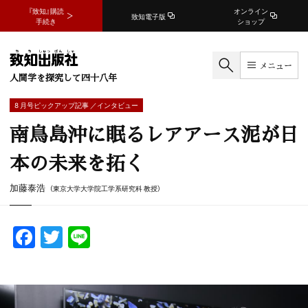
『致知』購読
オンライン
致知電子版
手続き
ショップ
メニュー
人間学を探究して四十八年
8 月号ピックアップ記事 ／インタビュー
南鳥島沖に眠るレアアース泥が日
本の未来を拓く
加藤泰浩
（東京大学大学院工学系研究科 教授）
F
T
Li
a
w
n
c
itt
e
e
er