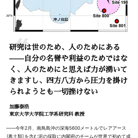
研究は世のため、人のためにある
——自分の名誉や利益のためではな
く、人のためにと思えば力が湧いて
きますし、四方八方から圧力を掛け
られようとも一切挫けない
加藤泰浩
東京大学大学院工学系研究科 教授
――今年2月、南鳥島沖の深海5600メートルでレアアース
（希土類）を含む泥の採取に内閣府のチームが世界で初めて成