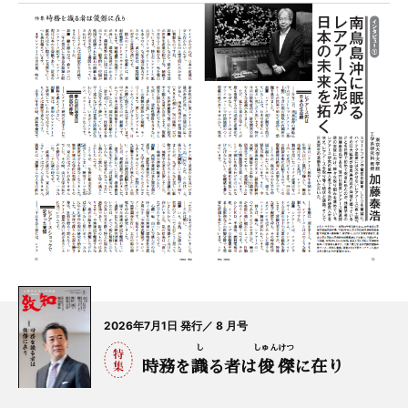
2026年7月1日 発行／ 8 月号
し
しゅん
けつ
時務を
識
る者は
俊
傑
に在り