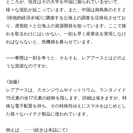
ところが、現在はその大半を中国に握られているせいで、
様々な混乱が起こっています。また、中国は南鳥島のＥＥＺ
（排他的経済水域）に隣接する公海上の調査を活発化させてお
り、虎視眈々と公海上の資源開発を狙っています。ここで後
れを取るわけにはいかない。一刻も早く産業化を実現しなけ
ればならないと、危機感を募らせています。
――事態は一刻を争うと。そもそも、レアアースとはどのよ
うな資源なのですか。
〈加藤〉
レアアースは、スカンジウムやイットリウム、ランタノイド
15元素の全17元素の総称を指します。詳細は省きますが、特
殊な電子配置を持ち、その特殊性ゆえにスマホをはじめとし
た様々なハイテク製品に使われています。
例えば、……（続きは本誌にて）