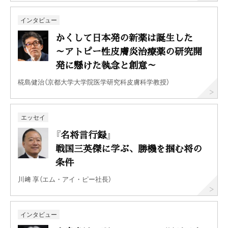
インタビュー
かくして日本発の新薬は誕生した
～アトピー性皮膚炎治療薬の研究開
発に懸けた執念と創意～
椛島健治（京都大学大学院医学研究科皮膚科学教授）
エッセイ
『名将言行録』
戦国三英傑に学ぶ、勝機を掴む将の
条件
川﨑 享（エム・アイ・ピー社長）
インタビュー