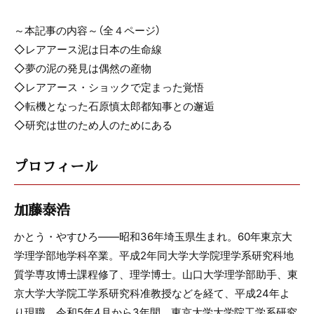
～本記事の内容～（全４ページ）
◇レアアース泥は日本の生命線
◇夢の泥の発見は偶然の産物
◇レアアース・ショックで定まった覚悟
◇転機となった石原慎太郎都知事との邂逅
◇研究は世のため人のためにある
プロフィール
加藤泰浩
かとう・やすひろ――昭和36年埼玉県生まれ。60年東京大
学理学部地学科卒業。平成2年同大学大学院理学系研究科地
質学専攻博士課程修了、理学博士。山口大学理学部助手、東
京大学大学院工学系研究科准教授などを経て、平成24年よ
り現職。令和5年4月から3年間、東京大学大学院工学系研究