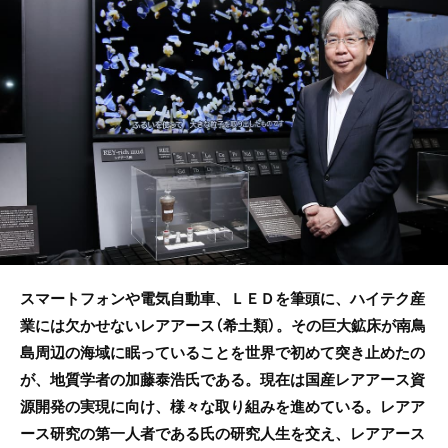
b
o
o
k
スマートフォンや電気自動車、ＬＥＤを筆頭に、ハイテク産
業には欠かせないレアアース（希土類）。その巨大鉱床が南鳥
島周辺の海域に眠っていることを世界で初めて突き止めたの
が、地質学者の加藤泰浩氏である。現在は国産レアアース資
源開発の実現に向け、様々な取り組みを進めている。レアア
ース研究の第一人者である氏の研究人生を交え、レアアース