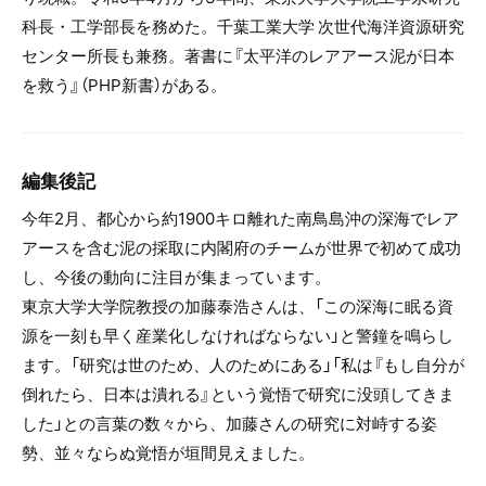
科長・工学部長を務めた。千葉工業大学 次世代海洋資源研究
センター所長も兼務。著書に『太平洋のレアアース泥が日本
を救う』（PHP新書）がある。
編集後記
今年2月、都心から約1900キロ離れた南鳥島沖の深海でレア
アースを含む泥の採取に内閣府のチームが世界で初めて成功
し、今後の動向に注目が集まっています。
東京大学大学院教授の加藤泰浩さんは、「この深海に眠る資
源を一刻も早く産業化しなければならない」と警鐘を鳴らし
ます。「研究は世のため、人のためにある」「私は『もし自分が
倒れたら、日本は潰れる』という覚悟で研究に没頭してきま
した」との言葉の数々から、加藤さんの研究に対峙する姿
勢、並々ならぬ覚悟が垣間見えました。