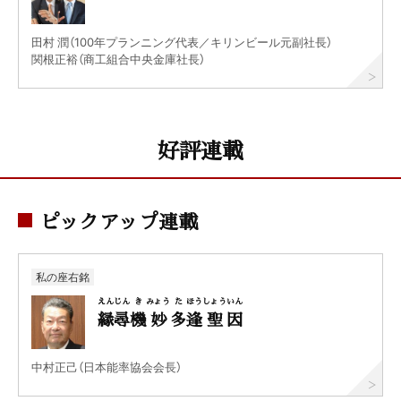
田村 潤（100年プランニング代表／キリンビール元副社長）
関根正裕（商工組合中央金庫社長）
好評連載
ピックアップ連載
私の座右銘
えん
じん
き
みょう
た
ほう
しょう
いん
縁
尋
機
妙
多
逢
聖
因
中村正己（日本能率協会会長）