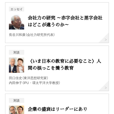
エッセイ
会社力の研究 ～赤字会社と黒字会社
はどこが違うのか～
長谷川和廣（会社力研究所代表）
対談
〈いま日本の教育に必要なこと〉人
間の根っこを養う教育
田口佳史（東洋思想研究家）
内田伸子（IPU・環太平洋大学教授）
対談
企業の盛衰はリーダーにあり