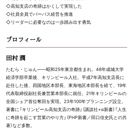
◇高知支店の奇跡はかくして実現した
◇社員全員でパーパス経営を推進
◇リーダーに必要なのは一歩踏み出す勇気
プロフィール
田村 潤
たむら・じゅん――昭和25年東京都生まれ。48年成城大学
経済学部卒業後、キリンビール入社。平成7年高知支店長に
赴任した後、四国地区本部長、東海地区本部長を経て、19年
代表取締役副社長兼営業本部長に就任。21年キリンビールの
全国シェア首位奪回を実現。23年100年プランニング設立。
著書に『キリンビール高知支店の奇跡』（講談社+α新書）『人生
に奇跡を起こす営業のやり方』（PHP新書／田口佳史氏との共
著）など多数。