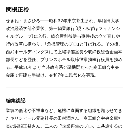
関根正裕
せきね・まさひろ――昭和32年東京都生まれ。早稲田大学
政治経済学部卒業後、第一勧業銀行（現・みずほフィナンシ
ャルグループ）に入行。総会屋利益供与事件後の立て直しや
行内改革に携わり、「危機管理のプロ」と呼ばれる。その後、
西武ホールディングスにて上場準備室長や取締役総合企画本
部長などを歴任、プリンスホテル取締役常務執行役員を務め
る。平成30年より当時政府系金融機関だった商工組合中央
金庫で再建を手掛け、令和7年に民営化を実現。
編集後記
業績の低迷や不祥事など、危機に直面する組織を甦らせてき
たキリンビール元副社長の田村潤さん、商工組合中央金庫社
長の関根正裕さん。二人の〝企業再生のプロ〟に共通するの