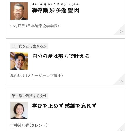
えん
じん
き
みょう
た
ほう
しょう
いん
縁
尋
機
妙
多
逢
聖
因
中村正己（日本能率協会会長）
二十代をどう生きるか
自分の夢は努力で叶える
葛西紀明（スキージャンプ選手）
第一線で活躍する女性
学びを止めず 感謝を忘れず
市井紗耶香（タレント）