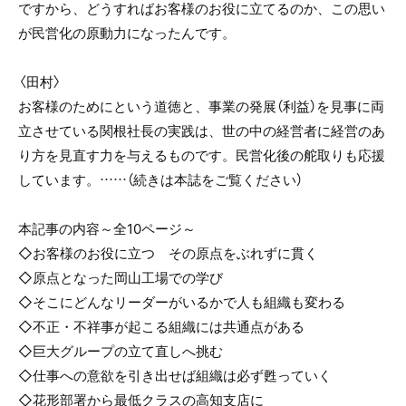
ですから、どうすればお客様のお役に立てるのか、この思い
が民営化の原動力になったんです。
〈田村〉
お客様のためにという道徳と、事業の発展（利益）を見事に両
立させている関根社長の実践は、世の中の経営者に経営のあ
り方を見直す力を与えるものです。民営化後の舵取りも応援
しています。……（続きは本誌をご覧ください）
本記事の内容～全10ページ～
◇お客様のお役に立つ その原点をぶれずに貫く
◇原点となった岡山工場での学び
◇そこにどんなリーダーがいるかで人も組織も変わる
◇不正・不祥事が起こる組織には共通点がある
◇巨大グループの立て直しへ挑む
◇仕事への意欲を引き出せば組織は必ず甦っていく
◇花形部署から最低クラスの高知支店に