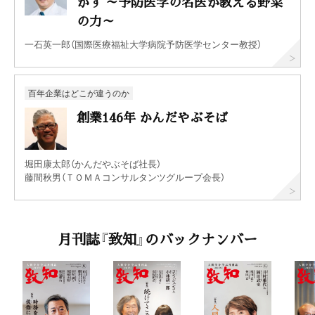
かす ～予防医学の名医が教える野菜
の力～
一石英一郎（国際医療福祉大学病院予防医学センター教授）
百年企業はどこが違うのか
創業146年 かんだやぶそば
堀田康太郎（かんだやぶそば社長）
藤間秋男（ＴＯＭＡコンサルタンツグループ会長）
月刊誌『致知』のバックナンバー