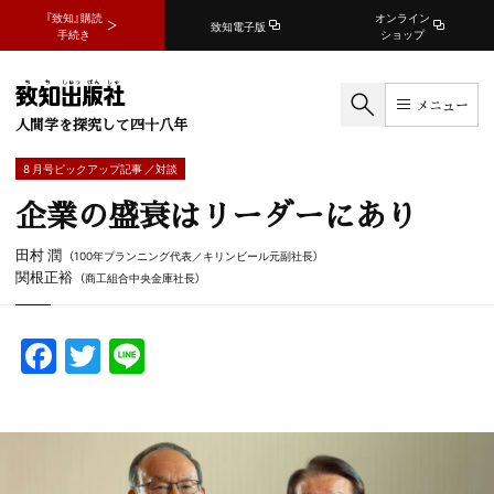
『致知』購読
オンライン
致知電子版
手続き
ショップ
メニュー
人間学を探究して四十八年
8 月号ピックアップ記事 ／対談
企業の盛衰はリーダーにあり
田村 潤
（100年プランニング代表／キリンビール元副社長）
関根正裕
（商工組合中央金庫社長）
F
T
Li
a
w
n
c
itt
e
e
er