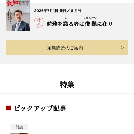
2026年7月1日 発行／ 8 月号
し
しゅん
けつ
時務を
識
る者は
俊
傑
に在り
定期購読のご案内
特集
ピックアップ記事
対談