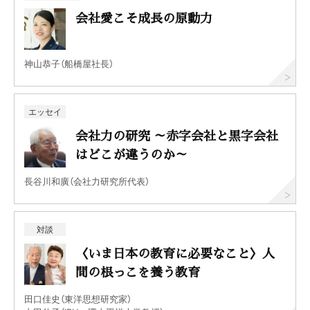
会社愛こそ成長の原動力
神山恭子（船橋屋社長）
エッセイ
会社力の研究 ～赤字会社と黒字会社
はどこが違うのか～
長谷川和廣（会社力研究所代表）
対談
〈いま日本の教育に必要なこと〉人
間の根っこを養う教育
田口佳史（東洋思想研究家）