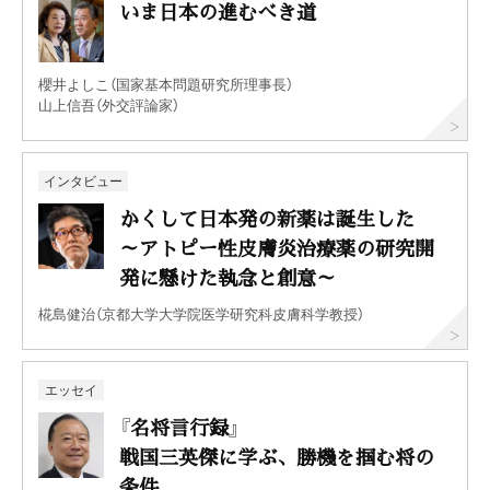
いま日本の進むべき道
櫻井よしこ（国家基本問題研究所理事長）
山上信吾（外交評論家）
インタビュー
かくして日本発の新薬は誕生した
～アトピー性皮膚炎治療薬の研究開
発に懸けた執念と創意～
椛島健治（京都大学大学院医学研究科皮膚科学教授）
エッセイ
『名将言行録』
戦国三英傑に学ぶ、勝機を掴む将の
条件