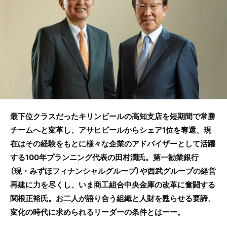
b
o
o
k
最下位クラスだったキリンビールの高知支店を短期間で常勝
チームへと変革し、アサヒビールからシェア1位を奪還、現
在はその経験をもとに様々な企業のアドバイザーとして活躍
する100年プランニング代表の田村潤氏。第一勧業銀行
（現・みずほフィナンシャルグループ）や西武グループの経営
再建に力を尽くし、いま商工組合中央金庫の改革に奮闘する
関根正裕氏。お二人が語り合う組織と人財を甦らせる要諦、
変化の時代に求められるリーダーの条件とはーー。