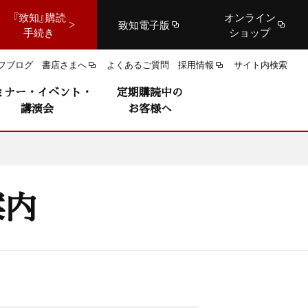
『致知』購読
オンライン
致知電子版
手続き
ショップ
フブログ
書店さまへ
よくあるご質問
採用情報
サイト内検索
ミナー・イベント・
定期購読中の
講演会
お客様へ
案内