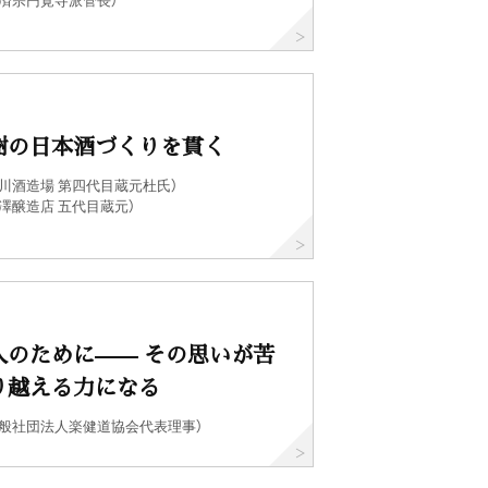
謝の日本酒づくりを貫く
川酒造場 第四代目蔵元杜氏）
澤醸造店 五代目蔵元）
人のために—— その思いが苦
り越える力になる
一般社団法人楽健道協会代表理事）