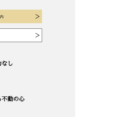
内
力なし
る不動の心