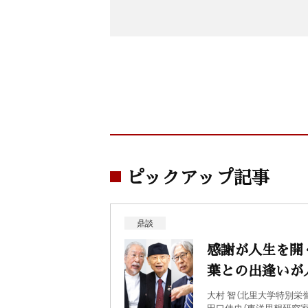
ピックアップ記事
鼎談
感謝が人生を開
葉との出逢いが
大村 智（北里大学特別栄
田口佳史（東洋思想研究家