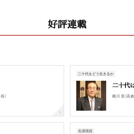
好評連載
二十代をどう生きるか
二十代
長）
横川 竟（高
生涯現役