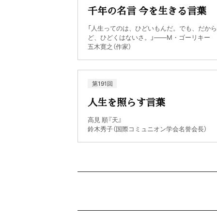
千年の名言 今を生きる言葉
「人生ってのは、ひどいもんだ。でも、だか
ど、ひどくはないさ。」――M・ゴーリキー
五木寛之（作家）
第191回
人生を照らす言葉
高見 順『天』
鈴木秀子（国際コミュニオン学会名誉会長）