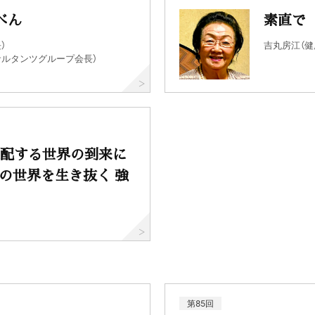
べん
素直で
）
吉丸房江（
サルタンツグループ会長）
支配する世界の到来に
の世界を生き抜く 強
第85回