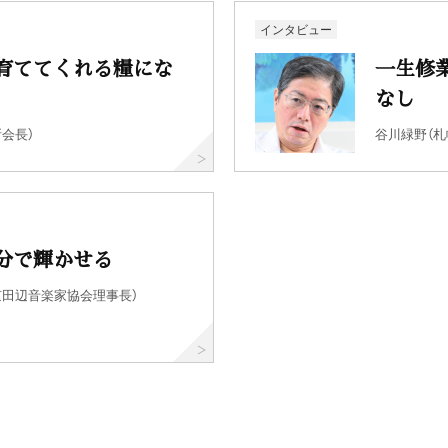
インタビュー
育ててくれる糧にな
一生修
なし
会長）
谷川緑野（
分で輝かせる
京田辺音楽家協会理事長）