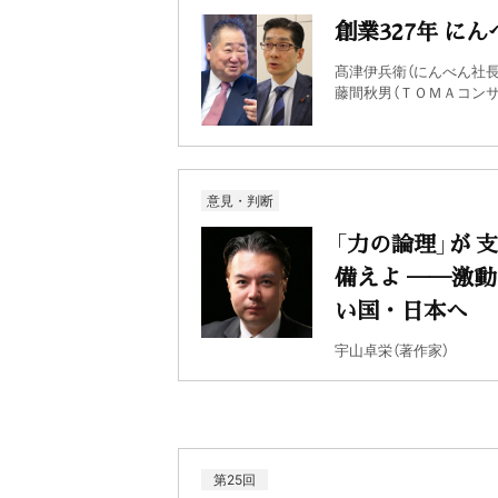
創業327年 にん
髙津伊兵衛（にんべん社長
藤間秋男（ＴＯＭＡコン
意見・判断
「力の論理」が 
備えよ ──激動
い国・日本へ
宇山卓栄（著作家）
第25回