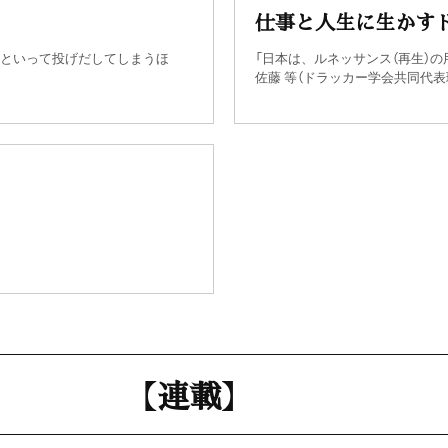
仕事と人生に生かす
らといって投げだしてしまうほ
「日本は、ルネッサンス（再生）の
佐藤 等（ドラッカー学会共同代表
【連載】