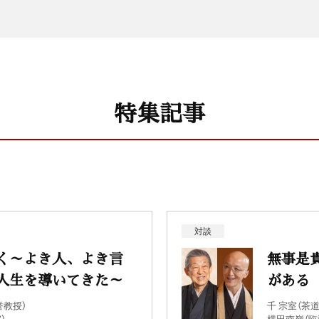
特集記事
対談
く～よき人、よき言
無事是
人生を導いてきた～
がある
誉教授）
千 宗室（茶
）
横田南嶺（臨