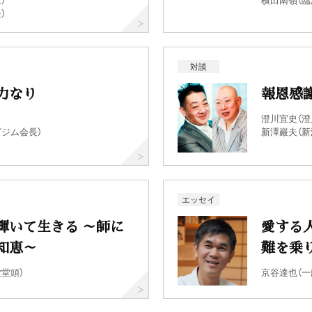
）
対談
力なり
報恩感
澄川宜史（澄
ジム会長）
新澤巖夫（新
エッセイ
輝いて生きる ～師に
愛する
知恵～
難を乗
堂頭）
京谷達也（