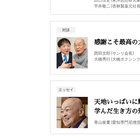
平井敬二（杏林製薬元社長
対談
感謝こそ最高の
西田文郎（サンリ会長）
大橋秀行（大橋ボクシング
エッセイ
天地いっぱいに
学んだ生き方の
青山俊董（愛知専門尼僧堂