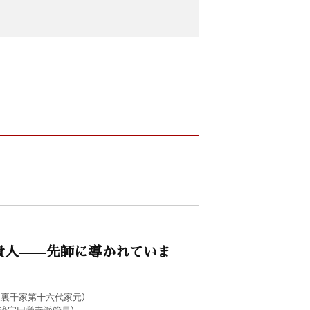
貴人——先師に導かれていま
道裏千家第十六代家元）
済宗円覚寺派管長）