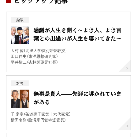
ピックアップ記事
鼎談
感謝が人生を開く～よき人、よき言
葉との出逢いが人生を導いてきた～
大村 智（北里大学特別栄誉教授）
田口佳史（東洋思想研究家）
平井敬二（杏林製薬元社長）
対談
無事是貴人——先師に導かれていま
がある
千 宗室（茶道裏千家第十六代家元）
横田南嶺（臨済宗円覚寺派管長）