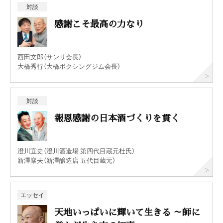
対談
感謝こそ最高の力なり
西田文郎（サンリ会長）
大橋秀行（大橋ボクシングジム会長）
対談
報恩感謝の日本酒づくりを貫く
澄川宜史（澄川酒造場 第四代目蔵元杜氏）
新澤巖夫（新澤醸造店 五代目蔵元）
エッセイ
天地いっぱいに輝いて生きる ～師に