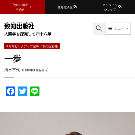
『致知』購読
オンライン
致知電子版
手続き
ショップ
メニュー
人間学を探究して四十八年
4 月号ピックアップ記事 ／私の座右銘
一歩
清水市代
（日本将棋連盟会長）
F
T
Li
a
w
n
c
itt
e
e
er
b