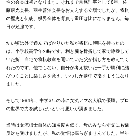
性の会長は初となります。それまで常務理事として8年、佐
藤康光会長、羽生善治会長をお支えする立場でしたが、将棋
の歴史と伝統、棋界全体を背負う重圧は比になりません。毎
日が勉強です。
幼い頃は外で遊んでばかりいた私が将棋に興味を持ったの
は、小学校高学年の時です。利き腕を骨折して家で静養して
いた折、自宅で将棋教室を開いていた父が指し方を教えてく
れたのです。他でもない、自分が考え抜いた一手が勝利に結
びつくことに楽しさを覚え、いつしか夢中で指すようになり
ました。
そして1984年、中学3年の時に女流アマ名人戦で優勝。プロ
の世界で力を試したいという思いが湧きました。
当時は女流棋士自体の知名度も低く、母のみならず父にも猛
反対を受けましたが、私の覚悟は揺らぎませんでした。半年