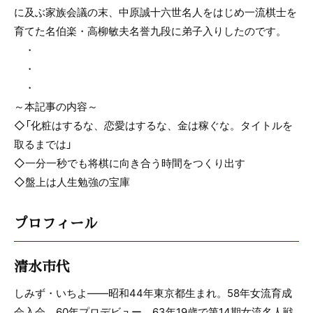
に及ぶ家族会議の末、中原誠十六世名人をはじめ一流棋士を
育てた名伯楽・高柳敏夫名誉九段に弟子入りしたのです。
・
・
・
～本記事の内容～
◇「化粧はするな、恋愛はするな、金は稼ぐな。タイトルを
取るまでは」
◇一分一秒でも将棋に向き合う時間をつくり出す
◇盤上は人生勉強の宝庫
プロフィール
清水市代
しみず・いちよ――昭和44年東京都生まれ。58年女流育成
会入会。60年プロデビュー。63年19歳で第14期女流名人戦