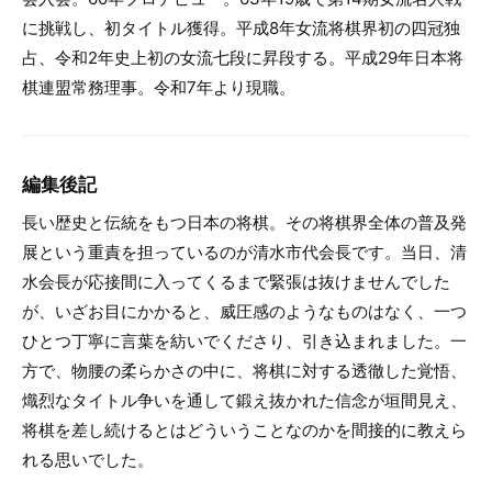
に挑戦し、初タイトル獲得。平成8年女流将棋界初の四冠独
占、令和2年史上初の女流七段に昇段する。平成29年日本将
棋連盟常務理事。令和7年より現職。
編集後記
長い歴史と伝統をもつ日本の将棋。その将棋界全体の普及発
展という重責を担っているのが清水市代会長です。当日、清
水会長が応接間に入ってくるまで緊張は抜けませんでした
が、いざお目にかかると、威圧感のようなものはなく、一つ
ひとつ丁寧に言葉を紡いでくださり、引き込まれました。一
方で、物腰の柔らかさの中に、将棋に対する透徹した覚悟、
熾烈なタイトル争いを通して鍛え抜かれた信念が垣間見え、
将棋を差し続けるとはどういうことなのかを間接的に教えら
れる思いでした。