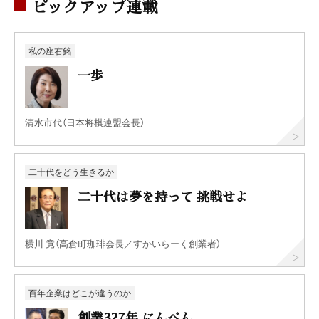
ピックアップ連載
私の座右銘
一歩
清水市代（日本将棋連盟会長）
二十代をどう生きるか
二十代は夢を持って 挑戦せよ
横川 竟（高倉町珈琲会長／すかいらーく創業者）
百年企業はどこが違うのか
創業327年 にんべん