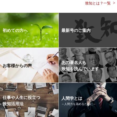
致知とは？一覧
初めての方へ
最新号のご案内
あの著名人も
お客様からの声
致知を読んでいます
仕事や人生に役立つ
人間学とは
致知活用法
～人間力を高めるために～