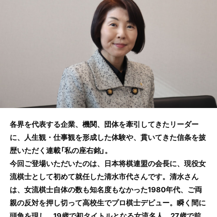
o
o
k
各界を代表する企業、機関、団体を牽引してきたリーダー
に、人生観・仕事観を形成した体験や、貫いてきた信条を披
歴いただく連載「私の座右銘」。
今回ご登場いただいたのは、日本将棋連盟の会長に、現役女
流棋士として初めて就任した清水市代さんです。清水さん
は、女流棋士自体の数も知名度もなかった1980年代、ご両
親の反対を押し切って高校生でプロ棋士デビュー。瞬く間に
頭角を現し、19歳で初タイトルとなる女流名人、27歳で前