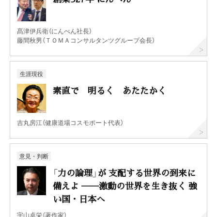
髙津伊兵衛（にんべん社長）
藤間秋男（ＴＯＭＡコンサルタンツグループ会長）
生涯現役
素直で 明るく あたたかく
吉丸房江（健康道場コスモポート代表）
意見・判断
「力の論理」が 支配する世界の到来に
備えよ ──激動の世界を生き抜く 強
い国・日本へ
宇山卓栄（著作家）