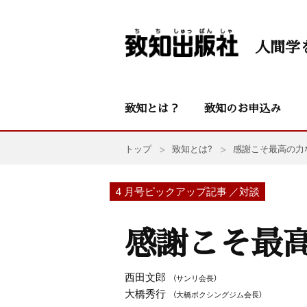
人間学
致知とは？
致知のお申込み
トップ
致知とは?
感謝こそ最高の力
4 月号ピックアップ記事 ／対談
感謝こそ最
西田文郎
（サンリ会長）
大橋秀行
（大橋ボクシングジム会長）