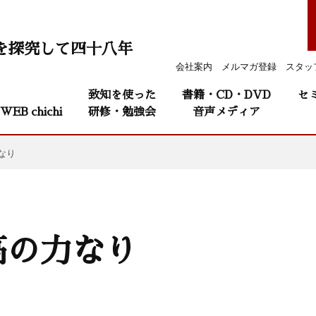
を探究して四十八年
会社案内
メルマガ登録
スタッ
致知を使った
書籍・CD・DVD
セ
WEB chichi
研修・勉強会
音声メディア
なり
高の力なり