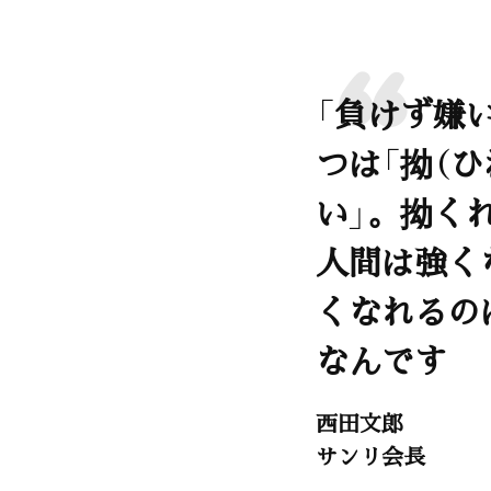
「負けず嫌
つは「拗（
い」。拗く
人間は強く
くなれるの
なんです
西田文郎
サンリ会長