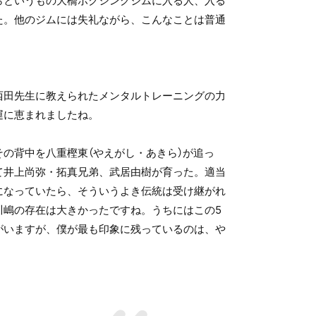
らというもの大橋ボクシングジムに入る人、入る
た。他のジムには失礼ながら、こんなことは普通
西田先生に教えられたメンタルトレーニングの力
運に恵まれましたね。
の背中を八重樫東（やえがし・あきら）が追っ
て井上尚弥・拓真兄弟、武居由樹が育った。適当
になっていたら、そういうよき伝統は受け継がれ
川嶋の存在は大きかったですね。うちにはこの5
がいますが、僕が最も印象に残っているのは、や