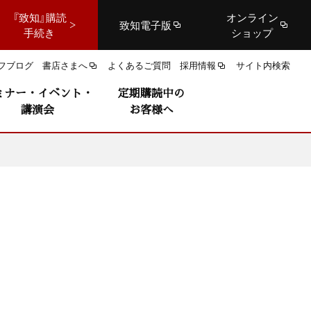
『致知』購読
オンライン
致知電子版
手続き
ショップ
フブログ
書店さまへ
よくあるご質問
採用情報
サイト内検索
ミナー・イベント・
定期購読中の
講演会
お客様へ