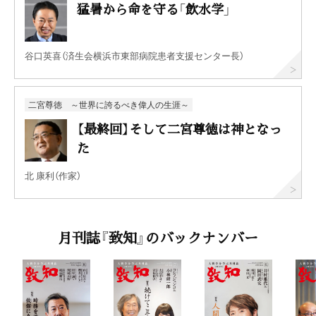
猛暑から命を守る「飲水学」
谷口英喜（済生会横浜市東部病院患者支援センター長）
二宮尊徳 ～世界に誇るべき偉人の生涯～
【最終回】そして二宮尊徳は神となっ
た
北 康利（作家）
月刊誌『致知』のバックナンバー