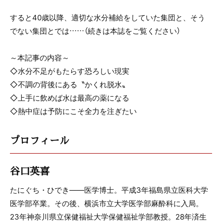
すると40歳以降、適切な水分補給をしていた集団と、そう
でない集団とでは……（続きは本誌をご覧ください）
～本記事の内容～
◇水分不足がもたらす恐ろしい現実
◇不調の背後にある〝かくれ脱水〟
◇上手に飲めば水は最高の薬になる
◇熱中症は予防にこそ全力を注ぎたい
プロフィール
谷口英喜
たにぐち・ひでき――医学博士。平成3年福島県立医科大学
医学部卒業。その後、横浜市立大学医学部麻酔科に入局。
23年神奈川県立保健福祉大学保健福祉学部教授。28年済生