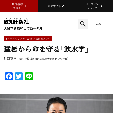
『致知』購読
オンライン
致知電子版
手続き
ショップ
メニュー
人間学を探究して四十八年
8 月号ピックアップ記事 ／大自然と体心
猛暑から命を守る「飲水学」
谷口英喜
（済生会横浜市東部病院患者支援センター長）
F
T
Li
a
w
n
c
itt
e
e
er
b