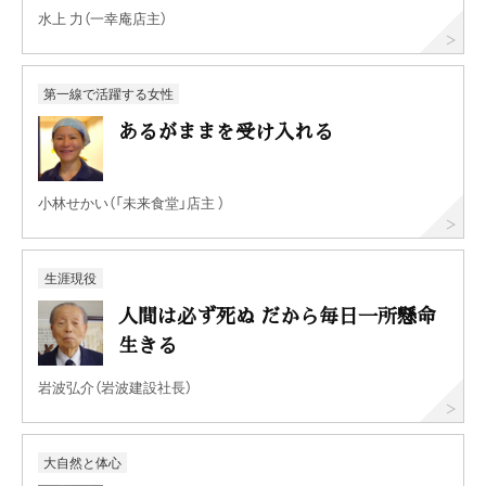
水上 力（一幸庵店主）
第一線で活躍する女性
あるがままを受け入れる
小林せかい（「未来食堂」店主 ）
生涯現役
人間は必ず死ぬ だから毎日一所懸命
生きる
岩波弘介（岩波建設社長）
大自然と体心