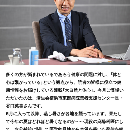
o
o
k
多くの方が悩まれているであろう健康の問題に対し、「体と
心は繋がっている」という観点から、読者の皆様に役立つ健
康情報をお届けしている連載「大自然と体心」。今月ご登場い
ただいたのは、済生会横浜市東部病院患者支援センター長・
谷口英喜さんです。
6月に入って以降、蒸し暑さが各地を襲っています。果たし
て今年の夏はどれほど暑くなるのか……現役の麻酔科医にし
て、水分補給に関して医学的見地から本質を衝いた発信を続