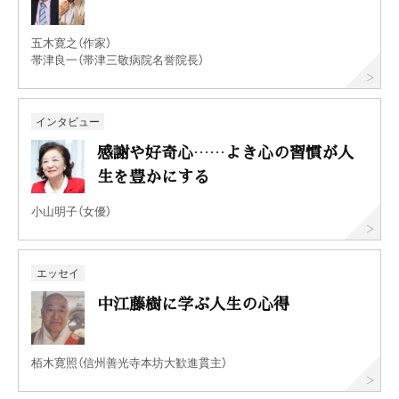
五木寛之（作家）
帯津良一（帯津三敬病院名誉院長）
インタビュー
感謝や好奇心……よき心の習慣が人
生を豊かにする
小山明子（女優）
エッセイ
中江藤樹に学ぶ人生の心得
栢木寛照（信州善光寺本坊大歓進貫主）