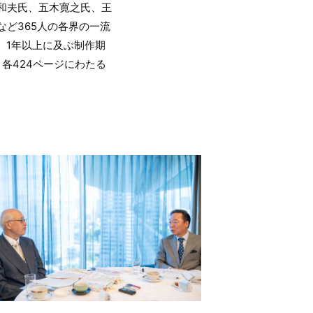
和夫氏、五木寛之氏、王
ど365人の各界の一流
。1年以上に及ぶ制作期
各424ページにわたる