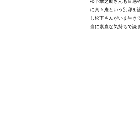
松下幸之助さんも直感
に真々庵という別邸を
し松下さんがいま生き
当に素直な気持ちで読