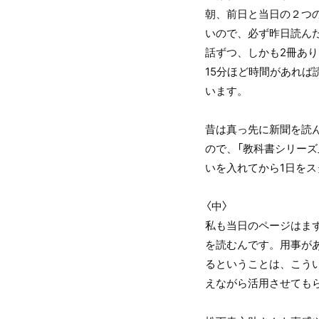
朝、前日と当日の２つ
いので、必ず昨日読ん
話ずつ、しかも2冊あ
15分ほど時間があれ
います。
昔は真っ先に新聞を読
ので、「教科書シリーズ
いを入れてから1日を
〈中〉
私も当日のページはま
を読むんです。用事が
るということは、こう
えながら活用させても