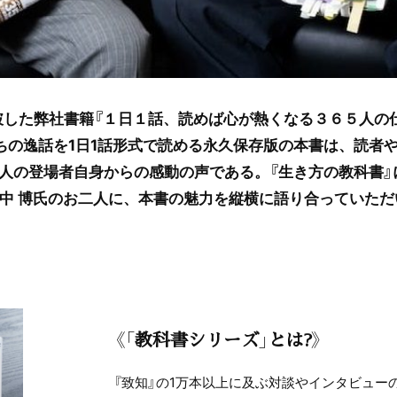
破した弊社書籍『１日１話、読めば心が熱くなる３６５人の
ちの逸話を1日1話形式で読める永久保存版の本書は、読者
5人の登場者自身からの感動の声である。『生き方の教科書
中 博氏のお二人に、本書の魅力を縦横に語り合っていただ
《「教科書シリーズ」とは?》
『致知』の1万本以上に及ぶ対談やインタビュー