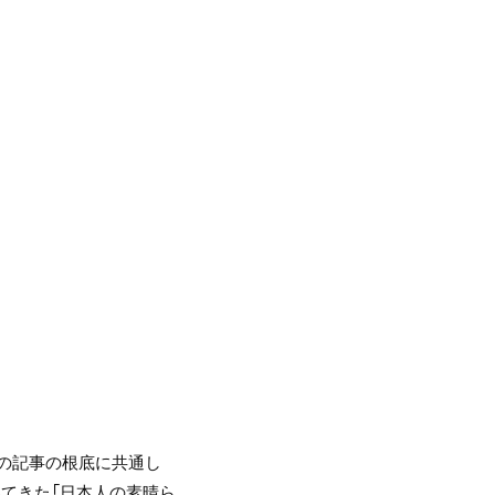
その記事の根底に共通し
いてきた「日本人の素晴ら