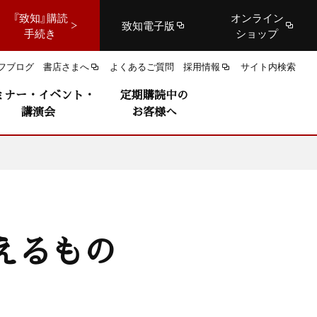
『致知』購読
オンライン
致知電子版
手続き
ショップ
フブログ
書店さまへ
よくあるご質問
採用情報
サイト内検索
ミナー・イベント・
定期購読中の
講演会
お客様へ
えるもの