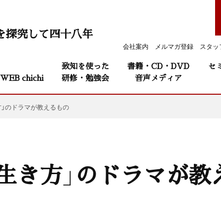
を探究して四十八年
会社案内
メルマガ登録
スタッ
致知を使った
書籍・CD・DVD
セ
WEB chichi
研修・勉強会
音声メディア
方」のドラマが教えるもの
生き方」のドラマが教