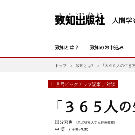
人間学
致知とは？
致知のお申込み
トップ
致知とは?
「３６５人の生き
11 月号ピックアップ記事 ／対談
「３６５人の
国分秀男
（東北福祉大学元特任教授）
中 博
（「中塾」代表）