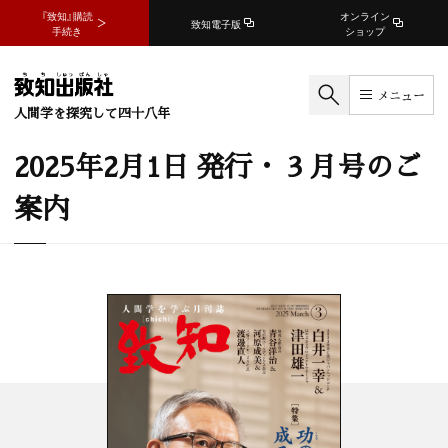
『致知』購読
オンライン
致知電子版
手続き
ショップ
メニュー
人間学を探究して四十八年
2025年2月1日 発行・ 3 月号のご
案内