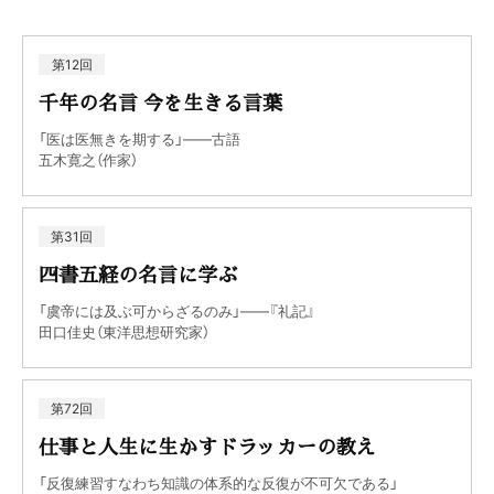
第12回
千年の名言 今を生きる言葉
「医は医無きを期する」――古語
五木寛之（作家）
第31回
四書五経の名言に学ぶ
「虞帝には及ぶ可からざるのみ」――『礼記』
田口佳史（東洋思想研究家）
第72回
仕事と人生に生かすドラッカーの教え
「反復練習すなわち知識の体系的な反復が不可欠である」