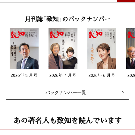
風の便り 42
月刊誌『致知』のバックナンバー
「天邪鬼つれづれ日記（八）」
占部賢志（中村学園大学客員教授）
干支九星学
井上象英
2026年 8 月号
2026年 7 月号
2026年 6 月号
20
大自然と体心
「おくすり味噌汁で寒い冬を乗り切る」
バックナンバー一覧
大友育美（薬膳料理家）
二宮尊徳 世界に誇るべき偉人の生涯 12
あの著名人も致知を読んでいます
「かなえられなかった恩人の夢」
北 康利（作家）