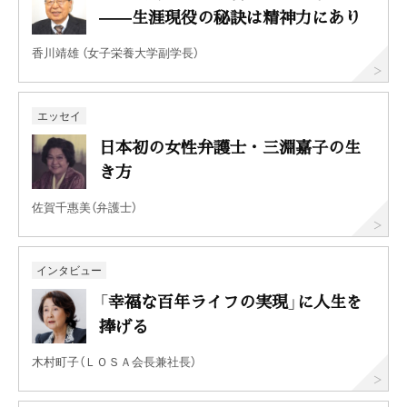
——生涯現役の秘訣は精神力にあり
香川靖雄 （女子栄養大学副学長）
エッセイ
日本初の女性弁護士・三淵嘉子の生
き方
佐賀千惠美（弁護士）
インタビュー
「幸福な百年ライフの実現」に人生を
捧げる
木村町子（ＬＯＳＡ会長兼社長）