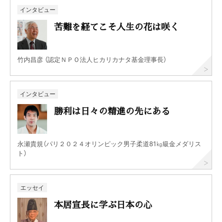
インタビュー
苦難を経てこそ人生の花は咲く
竹内昌彦 （認定ＮＰＯ法人ヒカリカナタ基金理事長）
インタビュー
勝利は日々の精進の先にある
永瀬貴規（パリ２０２４オリンピック男子柔道81㎏級金メダリス
ト）
エッセイ
本居宣長に学ぶ日本の心