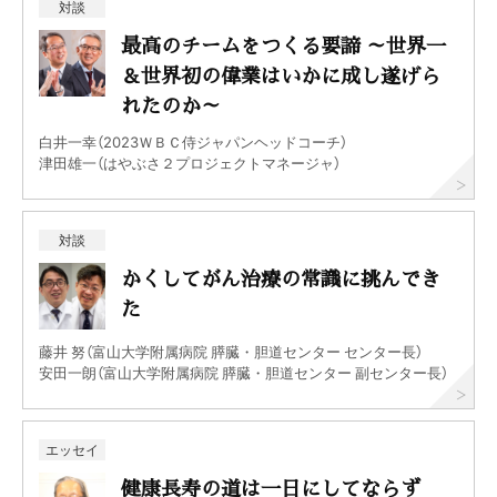
対談
最高のチームをつくる要諦 ～世界一
＆世界初の偉業はいかに成し遂げら
れたのか～
白井一幸（2023ＷＢＣ侍ジャパンヘッドコーチ）
津田雄一（はやぶさ２プロジェクトマネージャ）
対談
かくしてがん治療の常識に挑んでき
た
藤井 努（富山大学附属病院 膵臓・胆道センター センター長）
安田一朗（富山大学附属病院 膵臓・胆道センター 副センター長）
エッセイ
健康長寿の道は一日にしてならず