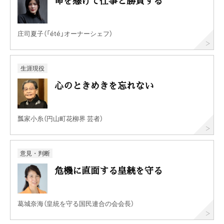
命を懸けて仕事と勝負する
庄司夏子（「été」オーナーシェフ）
生涯現役
心のときめきを忘れない
瓢家小糸（円山町花柳界 芸者）
意見・判断
危機に直面する皇統を守る
葛城奈海（皇統を守る国民連合の会会長）