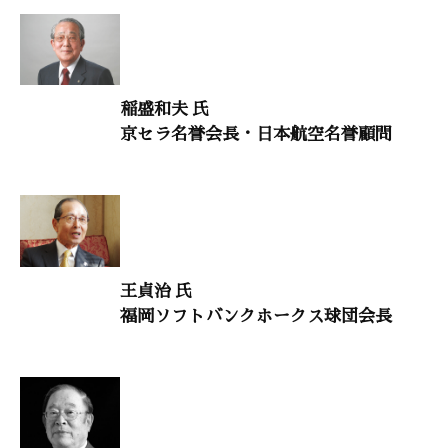
致知随想
倉本洋一「お菓子の心は平和の心」
稲盛和夫 氏
高橋洋子「苦しみは生きる喜びに変えることができる」
京セラ名誉会長・日本航空名誉顧問
古市盛久「ささくれのような人生の痛みに寄り添う」
伊藤錚治「八幡の道守として歩んで」
近藤 修「何事にも誠実であること」
まんが〈うちの社長の器学〉
神保あつし
王貞治 氏
木鶏クラブ通信
福岡ソフトバンクホークス球団会長