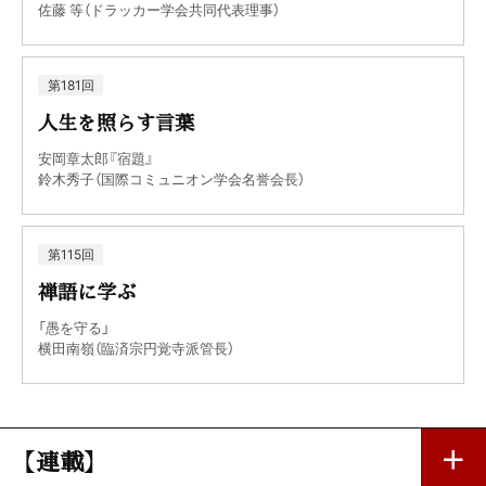
佐藤 等（ドラッカー学会共同代表理事）
第181回
人生を照らす言葉
安岡章太郎『宿題』
鈴木秀子（国際コミュニオン学会名誉会長）
第115回
禅語に学ぶ
「愚を守る」
横田南嶺（臨済宗円覚寺派管長）
【連載】