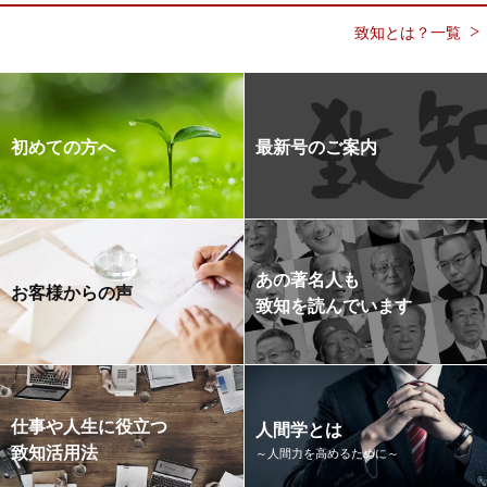
致知とは？一覧
初めての方へ
最新号のご案内
あの著名人も
お客様からの声
致知を読んでいます
仕事や人生に役立つ
人間学とは
致知活用法
～人間力を高めるために～