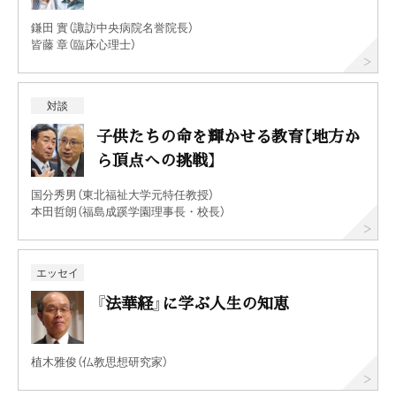
鎌田 實（諏訪中央病院名誉院長）
皆藤 章（臨床心理士）
対談
子供たちの命を輝かせる教育【地方か
ら頂点への挑戦】
国分秀男（東北福祉大学元特任教授）
本田哲朗（福島成蹊学園理事長・校長）
エッセイ
『法華経』に学ぶ人生の知恵
植木雅俊（仏教思想研究家）