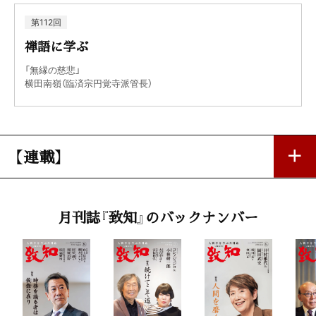
第112回
禅語に学ぶ
「無縁の慈悲」
横田南嶺（臨済宗円覚寺派管長）
【連載】
風の便り 37
月刊誌『致知』のバックナンバー
「天邪鬼つれづれ日記（四）」
占部賢志（中村学園大学客員教授）
大自然と体心
「歯の健康があなたの未来を決める」