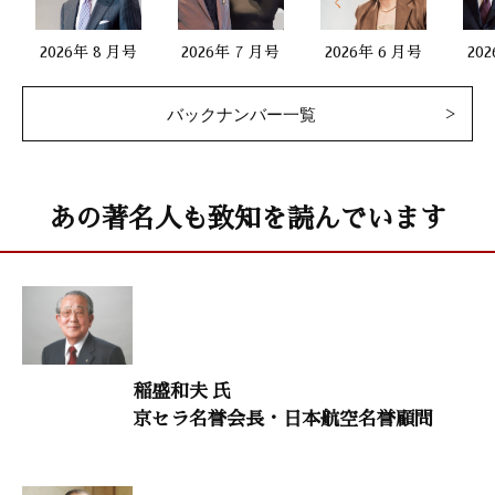
安岡大志（安岡デンタルオフィス理事長）
2026年 8 月号
2026年 7 月号
2026年 6 月号
20
干支九星学
バックナンバー一覧
井上象英
二宮尊徳 世界に誇るべき偉人の生涯 8
あの著名人も致知を読んでいます
「成田参籠と一円観開眼」
北 康利（作家）
致知随想
小川 実「中小企業に笑顔の花を」
小林さやか「死ぬ気で頑張った経験は一生の宝物になる」
稲盛和夫 氏
五月女圭一「日本が日本でいられるように」
京セラ名誉会長・日本航空名誉顧問
菱田聖子「日本人の美意識を求めて」
谷島 賢「世に生を得るは事を成すにあり」
まんが〈うちの社長の器学〉