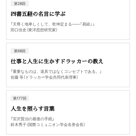
第28回
四書五経の名言に学ぶ
「天尊く地卑しくして、乾坤定まる――『易経』」
田口佳史（東洋思想研究家）
第68回
仕事と人生に生かすドラッカーの教え
「重要なものは、道具ではなくコンセプトである。」
佐藤 等（ドラッカー学会共同代表理事）
第177回
人生を照らす言葉
「宮沢賢治の最後の手紙」
鈴木秀子（国際コミュニオン学会名誉会長）