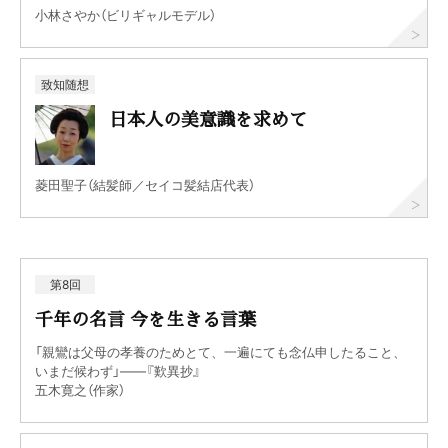
小林さやか（ビリギャルモデル）
致知随想
日本人の美意識を求めて
菱田聖子（結髪師／セイコ髪結店代表）
第8回
千年の名言 今を生きる言葉
「親鸞は父母の孝養のためとて、一遍にても念仏申したること、
いまだ候わず」――『歎異抄』
五木寛之（作家）