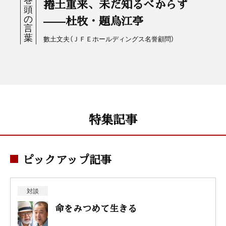
捲土重来、未だ知るべからず
——杜牧・題烏江亭
數土文夫（ＪＦＥホールディングス名誉顧問）
特集記事
ピックアップ記事
対談
命をみつめて生きる