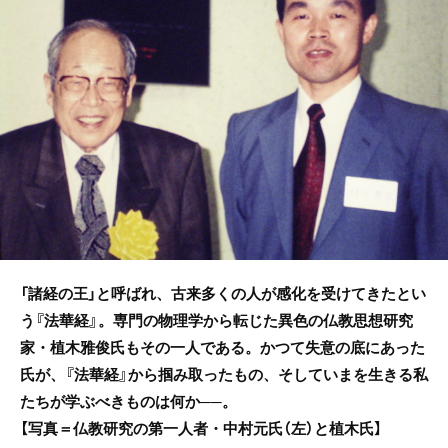
o
o
k
「諸経の王」と呼ばれ、古来多くの人が感化を受けてきたとい
う『法華経』。専門の物理学から転じた異色の仏教思想研究
家・植木雅俊氏もその一人である。かつて失意の底にあった
氏が、『法華経』から掴み取ったもの、そしていまを生きる私
たちが学ぶべきものは何か──。
【写真＝仏教研究の第一人者・中村元氏（左）と植木氏】