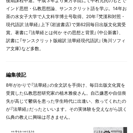
後期課程中退。平成３年より東方学院にて中村元氏のもとで
インド思想・仏教思想論、サンスクリット語を学ぶ。14年お
茶の水女子大学で人文科学博士号取得。20年『梵漢和対照・
現代語訳 法華経』上下（岩波書店）で第62回毎日出版文化賞受
賞。著書に『法華経とは何か その思想と背景』（中公新書）、
訳書に『サンスクリット版縮訳 法華経現代語訳』（角川ソフィ
ア文庫）など多数。
編集後記
8年がかりで『法華経』の全文訳を手掛け、毎日出版文化賞を
受賞した仏教思想研究家の植木雅俊さん。自己嫌悪や自信喪
失が高じて鬱病を患った学生時代に出逢い、救ってくれたの
が『法華経』だったといいます。その実体験を交えながら説く
仏典の教えに興味は尽きません。