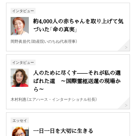
インタビュー
約4,000人の赤ちゃんを取り上げて気
づいた「命の真実」
岡野眞規代（助産院いのちね代表理事）
インタビュー
人のために尽くす——それが私の選
ばれた道 ～国際霊柩送還の現場か
ら～
木村利惠（エアハース・インターナショナル社長）
エッセイ
一日一日を大切に生きる