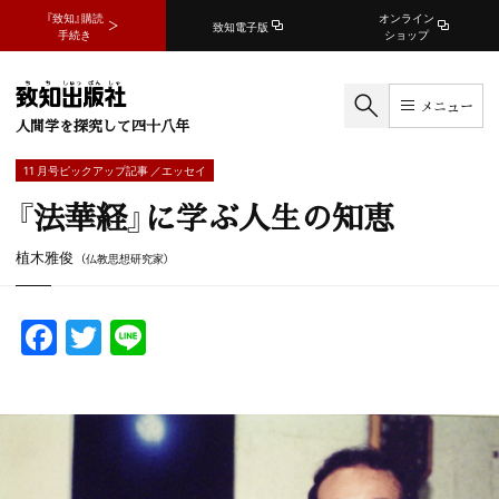
『致知』購読
オンライン
致知電子版
手続き
ショップ
メニュー
人間学を探究して四十八年
11 月号ピックアップ記事 ／エッセイ
『法華経』に学ぶ人生の知恵
植木雅俊
（仏教思想研究家）
F
T
Li
a
w
n
c
itt
e
e
er
b