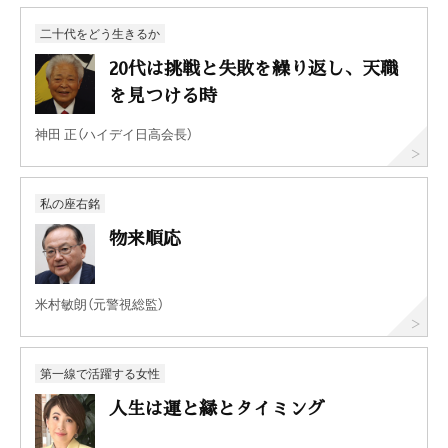
二十代をどう生きるか
20代は挑戦と失敗を繰り返し、天職
を見つける時
神田 正（ハイデイ日高会長）
私の座右銘
物来順応
米村敏朗（元警視総監）
第一線で活躍する女性
人生は運と縁とタイミング