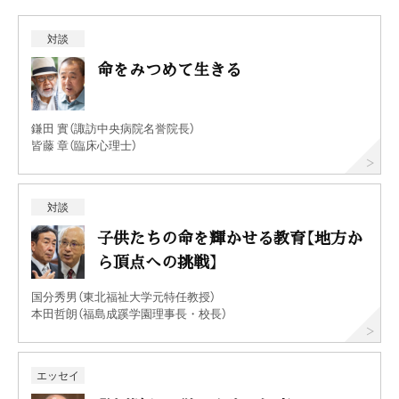
対談
命をみつめて生きる
鎌田 實（諏訪中央病院名誉院長）
皆藤 章（臨床心理士）
対談
子供たちの命を輝かせる教育【地方か
ら頂点への挑戦】
国分秀男（東北福祉大学元特任教授）
本田哲朗（福島成蹊学園理事長・校長）
エッセイ