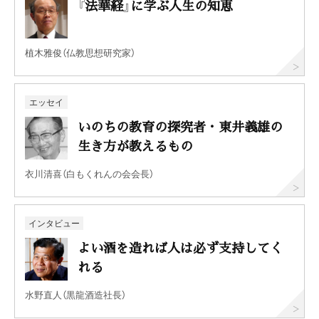
『法華経』に学ぶ人生の知恵
植木雅俊（仏教思想研究家）
エッセイ
いのちの教育の探究者・東井義雄の
生き方が教えるもの
衣川清喜（白もくれんの会会長）
インタビュー
よい酒を造れば人は必ず支持してく
れる
水野直人（黒龍酒造社長）