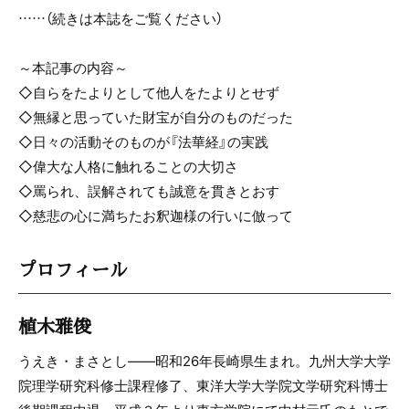
……（続きは本誌をご覧ください）
～本記事の内容～
◇自らをたよりとして他人をたよりとせず
◇無縁と思っていた財宝が自分のものだった
◇日々の活動そのものが『法華経』の実践
◇偉大な人格に触れることの大切さ
◇罵られ、誤解されても誠意を貫きとおす
◇慈悲の心に満ちたお釈迦様の行いに倣って
プロフィール
植木雅俊
うえき・まさとし――昭和26年長崎県生まれ。九州大学大学
院理学研究科修士課程修了、東洋大学大学院文学研究科博士