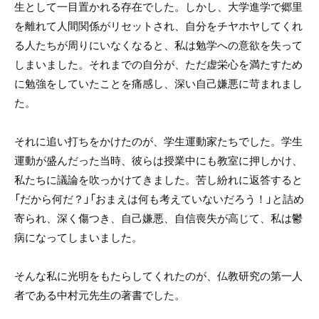
生として一目置かれる存在でした。しかし、大学進学で郷里
を離れて人間関係がリセットされ、自分をチヤホヤしてくれ
る人たちが周りにいなくなると、私は勉学への意欲を失って
しまいました。それまでの自分が、ただ虚栄心を満たすため
に勉強をしていたことを痛感し、深い自己嫌悪に苛まれまし
た。
それに追い打ちをかけたのが、学生運動家たちでした。学生
運動が盛んだった当時、彼らは授業中にも教室に押しかけ、
私たちに議論を吹っかけてきました。苦し紛れに返答すると
「だから何だ？」「おまえは何も考えていないだろう！」と詰め
寄られ、深く傷つき、自己嫌悪、自信喪失が高じて、私は鬱
病になってしまいました。
そんな私に光明をもたらしてくれたのが、仏教研究の第一人
者である中村元先生の著書でした。