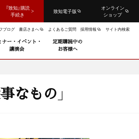
『致知』購読
オンライン
致知電子版
手続き
ショップ
フブログ
書店さまへ
よくあるご質問
採用情報
サイト内検索
ミナー・イベント・
定期購読中の
講演会
お客様へ
事なもの」