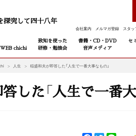
を探究して四十八年
会社案内
メルマガ登録
スタッ
致知を使った
書籍・CD・DVD
セ
WEB chichi
研修・勉強会
音声メディア
hi
人生
稲盛和夫が即答した「人生で一番大事なもの」
答した「人生で一番大