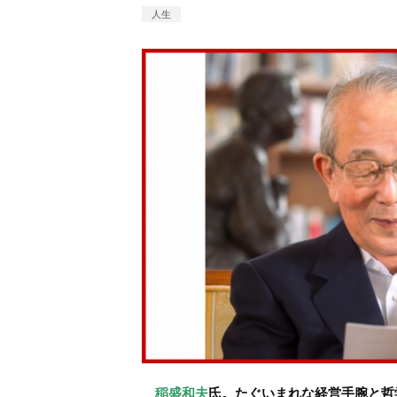
人生
稲盛和夫
氏。たぐいまれな経営手腕と哲