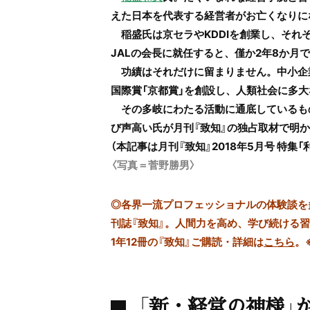
えた日本を代表する経営者がお亡くなりに
稲盛氏は京セラやKDDIを創業し、それぞ
JALの会長に就任すると、僅か2年8か月
功績はそれだけに留まりません。中小企業
国際賞「京都賞」を創設し、人類社会に多
その多岐にわたる活動に通底しているもの
び声高い氏が
月刊『致知』の独占取材
で明か
（本記事は月刊『致知』2018年5月号 特
〈写真＝菅野勝男〉
◎
各界一流プロフェッショナルの体験談を多数
刊誌『致知』。人間力を高め、学び続ける
1年12冊の『致知』ご購読・詳細は
こちら
。
「新・経営の神様」