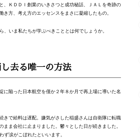
と、ＫＤＤＩ創業のいきさつと成功秘話、ＪＡＬを奇跡の
働き方、考え方のエッセンスをまさに凝縮したもの。
から、いま私たちが学ぶべきこととは何でしょうか。
消し去る唯一の方法
綻に陥った日本航空を僅か２年８か月で再上場に導いた名
続きで給料は遅配。嫌気がさした稲盛さんは自衛隊に転職
のまま会社に止まりました。鬱々とした日が続きました。
思わず涙がこぼれたといいます。