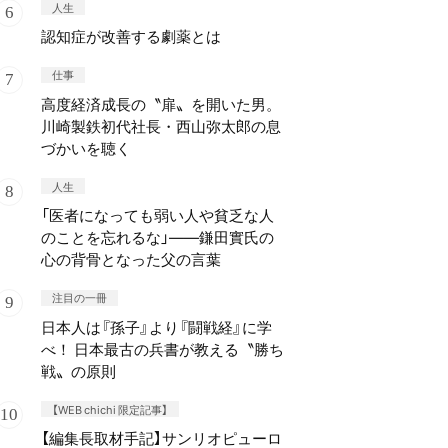
人生
認知症が改善する劇薬とは
仕事
高度経済成長の〝扉〟を開いた男。
川崎製鉄初代社長・西山弥太郎の息
づかいを聴く
人生
「医者になっても弱い人や貧乏な人
のことを忘れるな」——鎌田實氏の
心の背骨となった父の言葉
注目の一冊
日本人は『孫子』より『闘戦経』に学
べ！ 日本最古の兵書が教える〝勝ち
戦〟の原則
【WEB chichi 限定記事】
【編集長取材手記】サンリオピューロ