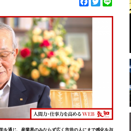
F
T
Li
a
w
n
c
itt
e
e
er
b
o
o
k
学を通じ、産業界のみならず広く市井の人にまで感化を与