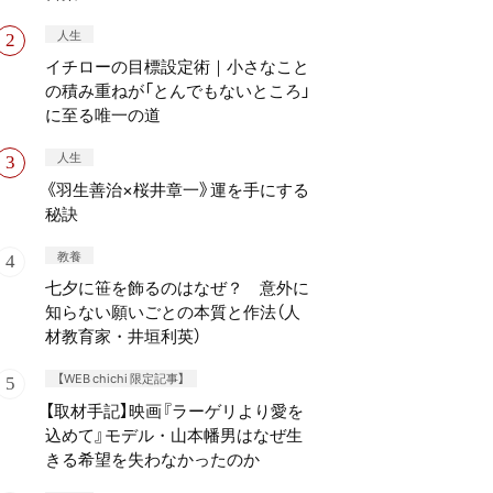
人生
イチローの目標設定術｜小さなこと
の積み重ねが「とんでもないところ」
に至る唯一の道
人生
《羽生善治×桜井章一》運を手にする
秘訣
教養
七夕に笹を飾るのはなぜ？ 意外に
知らない願いごとの本質と作法（人
材教育家・井垣利英）
【WEB chichi 限定記事】
【取材手記】映画『ラーゲリより愛を
込めて』モデル・山本幡男はなぜ生
きる希望を失わなかったのか