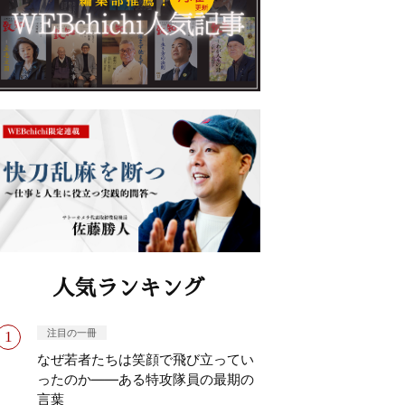
人気ランキング
注目の一冊
なぜ若者たちは笑顔で飛び立ってい
ったのか——ある特攻隊員の最期の
言葉