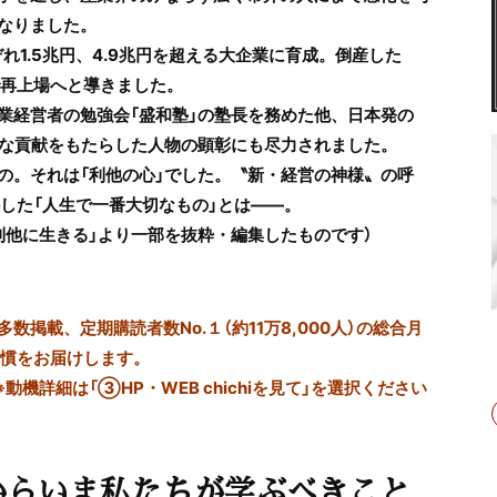
なりました。
れ1.5兆円、4.9兆円を超える大企業に育成。倒産した
で再上場へと導きました。
経営者の勉強会「盛和塾」の塾長を務めた他、日本発の
大な貢献をもたらした人物の顕彰にも尽力されました。
。それは「利他の心」でした。〝新・経営の神様〟の呼
した「人生で一番大切なもの」とは――。
集「利他に生きる」より一部を抜粋・編集したものです
）
掲載、定期購読者数No.１（約11万8,000人）の総合月
習慣をお届けします。
※動機詳細は「③HP・WEB chichiを見て」を選択ください
からいま私たちが学ぶべきこと