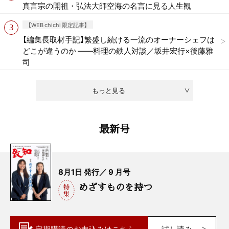
真言宗の開祖・弘法大師空海の名言に見る人生観
【WEB chichi 限定記事】
【編集長取材手記】繁盛し続ける一流のオーナーシェフは
どこが違うのか ——料理の鉄人対談／坂井宏行×後藤雅
司
もっと見る
最新号
8月1日 発行／ 9 月号
めざすものを持つ