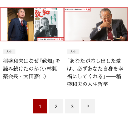
人生
人生
稲盛和夫はなぜ『致知』を
「あなたが差し出した愛
読み続けたのか（小林製
は、必ずあなた自身を幸
薬会長・大田嘉仁）
福にしてくれる」──稲
盛和夫の人生哲学
1
2
3