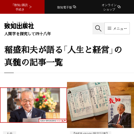
『致知』購読
オンライン
致知電子版
手続き
ショップ
メニュー
人間学を探究して四十八年
稲盛和夫が語る「人生と経営」の
真髄の記事一覧
人生
【WEB chichi 限定記事】