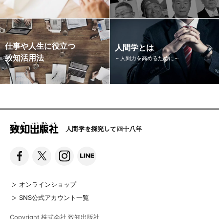
仕事や人生に役立つ
人間学とは
致知活用法
～人間力を高めるために～
人間学を探究して四十八年
オンラインショップ
SNS公式アカウント一覧
Copyright 株式会社 致知出版社