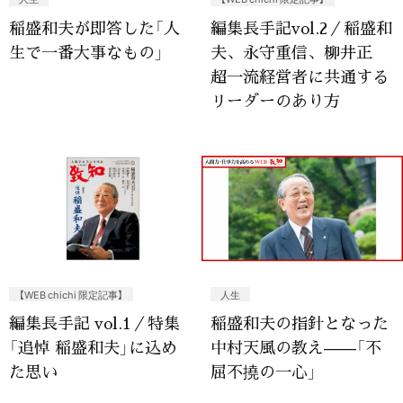
稲盛和夫が即答した「人
編集長手記vol.2／稲盛和
生で一番大事なもの」
夫、永守重信、柳井正
超一流経営者に共通する
リーダーのあり方
【WEB chichi 限定記事】
人生
編集長手記 vol.1／特集
稲盛和夫の指針となった
「追悼 稲盛和夫」に込め
中村天風の教え——「不
た思い
屈不撓の一心」