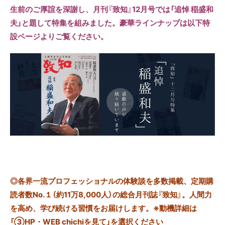
生前のご厚誼を深謝し、月刊『致知』12月号では「追悼 稲盛和
夫」と題して特集を組みました。豪華ラインナップは以下特
設ページよりご覧ください。
◎
各界一流プロフェッショナルの体験談を多数掲載、定期購
読者数No.１（約11万8,000人）の総合月刊誌『致知』。人間力
を高め、学び続ける習慣をお届けします。※動機詳細は
「③HP・WEB chichiを見て」を選択ください