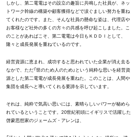
しかし、第二電電はその設立の趣旨に共鳴した社員が、ネッ
トワーク幹線の構築や顧客獲得などで涙ぐましい努力を重ね
てくれたのです。また、そんな社員の懸命な姿は、代理店や
お客様など社外の多くの方々の共感を呼び起こしました。こ
のことがあればこそ、第二電電は今日もＫＤＤＩとして、
隆々と成長発展を重ねているのです。
経営資源に恵まれ、成功すると思われていた企業が消え去る
なかで、ただ「世のため人のため」という純粋な思いを経営資
源とした第二電電が成長発展を重ねた。このことは、人間や
集団を成長へと導いてくれる要諦を示しています。
それは、純粋で気高い思いには、素晴らしいパワーが秘めら
れているということです。20世紀初頭にイギリスで活躍した
啓蒙思想家のジェームズ・アレンは、