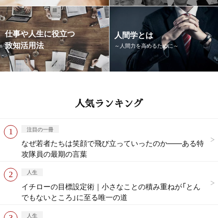
仕事や人生に役立つ
人間学とは
致知活用法
～人間力を高めるために～
人気ランキング
注目の一冊
なぜ若者たちは笑顔で飛び立っていったのか——ある特
攻隊員の最期の言葉
人生
イチローの目標設定術｜小さなことの積み重ねが「とん
でもないところ」に至る唯一の道
人生