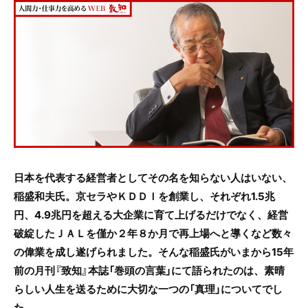
c
itt
e
e
er
b
o
o
k
日本を代表する経営者としてその名を知らない人はいない、
稲盛和夫氏。京セラやＫＤＤＩを創業し、それぞれ1.5兆
円、4.9兆円を超える大企業に育て上げるだけでなく、経営
破綻したＪＡＬを僅か２年８か月で再上場へと導くなど数々
の偉業を成し遂げられました。そんな稲盛氏がいまから15年
前の月刊『致知』本誌「巻頭の言葉」にて語られたのは、素晴
らしい人生を送るために大切な一つの「真理」についてでし
た。