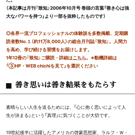
（本記事は月刊『致知』2006年10月号 巻頭の言葉「善き心は強
大なパワーを持つ」より一部を抜粋したものです
）
◎
各界一流プロフェッショナルの体験談を多数掲載、定期購
読者数No.１（約11万8,000人）の総合月刊誌『致知』。人間力
を高め、学び続ける習慣をお届けします。
1年12冊の『致知』ご購読・詳細は
こちら
。
※動機詳細は
「③HP・WEB chichiを見て」を選択ください
善き思いは善き結果をもたらす
素晴らしい人生を送るためには、「心に抱く思いによって人
生が決まる」という「真理」に気づくことが大切です。
19世紀後半に活躍したアメリカの啓蒙思想家、ラルフ・Ｗ・