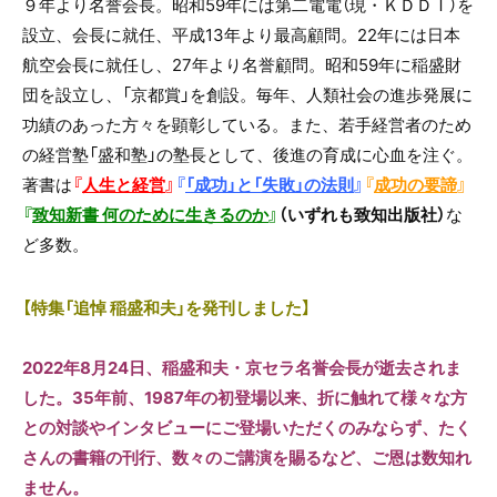
９年より名誉会長。昭和59年には第二電電（現・ＫＤＤＩ）を
設立、会長に就任、平成13年より最高顧問。22年には日本
航空会長に就任し、27年より名誉顧問。昭和59年に稲盛財
団を設立し、「京都賞」を創設。毎年、人類社会の進歩発展に
功績のあった方々を顕彰している。また、若手経営者のため
の経営塾「盛和塾」の塾長として、後進の育成に心血を注ぐ。
著書は
『
人生と経営
』
『
「成功」と「失敗」の法則
』
『
成功の要諦
』
『
致知新書 何のために生きるのか
』
（いずれも致知出版社）
な
ど多数。
【特集「追悼 稲盛和夫」を発刊しました】
2022年8月24日、稲盛和夫・京セラ名誉会長が逝去されま
した。35年前、1987年の初登場以来、折に触れて様々な方
との対談やインタビューにご登場いただくのみならず、たく
さんの書籍の刊行、数々のご講演を賜るなど、ご恩は数知れ
ません。