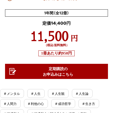
1年間（全12冊）
定価14,400円
11,500
円
（税込/送料無料）
1冊あたり
約958円
定期購読の
お申込みはこちら
# メンタル
# 人生
# 人生観
# 人生論
# 人間力
# 利他の心
# 成功哲学
# 生き方