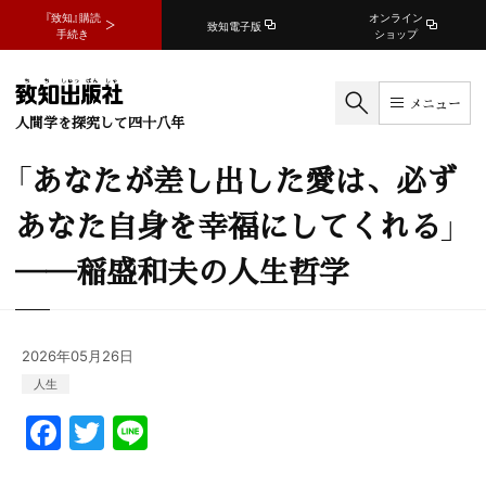
『致知』購読
オンライン
致知電子版
手続き
ショップ
メニュー
人間学を探究して四十八年
「あなたが差し出した愛は、必ず
あなた自身を幸福にしてくれる」
──稲盛和夫の人生哲学
2026年05月26日
人生
F
T
Li
a
w
n