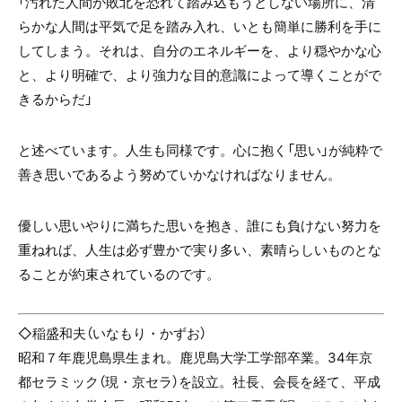
「汚れた人間が敗北を恐れて踏み込もうとしない場所に、清
らかな人間は平気で足を踏み入れ、いとも簡単に勝利を手に
してしまう。それは、自分のエネルギーを、より穏やかな心
と、より明確で、より強力な目的意識によって導くことがで
きるからだ」
と述べています。人生も同様です。心に抱く「思い」が純粋で
善き思いであるよう努めていかなければなりません。
優しい思いやりに満ちた思いを抱き、誰にも負けない努力を
重ねれば、人生は必ず豊かで実り多い、素晴らしいものとな
ることが約束されているのです。
◇稲盛和夫（いなもり・かずお）
昭和７年鹿児島県生まれ。鹿児島大学工学部卒業。34年京
都セラミック（現・京セラ）を設立。社長、会長を経て、平成