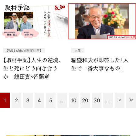
【WEB chichi 限定記事】
人生
【取材手記】人生の逆境、
稲盛和夫が即答した「人
生と死にどう向き合う
生で一番大事なもの」
か 鎌田實×皆藤章
1
2
3
4
5
...
10
20
30
...