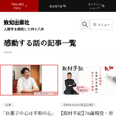
『致知』購読
オンライン
致知電子版
手続き
ショップ
メニュー
人間学を探究して四十八年
感動する話の記事一覧
仕事
【WEB chichi 限定記事】
「お菓子の心は平和の心」
【取材手記】76歳現役・世