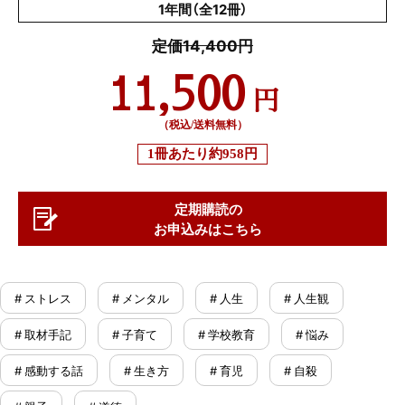
1年間（全12冊）
定価14,400円
11,500
円
（税込/送料無料）
1冊あたり
約958円
定期購読の
お申込みはこちら
# ストレス
# メンタル
# 人生
# 人生観
# 取材手記
# 子育て
# 学校教育
# 悩み
# 感動する話
# 生き方
# 育児
# 自殺