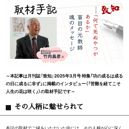
c
itt
e
e
er
b
o
o
k
～本記事は月刊誌『致知』2025年3月号 特集「
功の成るは成る
の日に成るに非ず
」に掲載のインタビュー（「
苦難を経てこそ
人生の花は咲く
」）の取材手記です～
その人柄に魅せられて
本誌の取材でご縁をいただいた中には、その人柄が心に深く