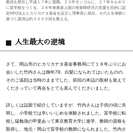
教頭を歴任し平成１７年に退職。２３年モンゴルに、２７年キルギス
に盲学校をつくる。２８年発展途上国の視覚障碍児の支援を目的に認
定NPO法人ヒカリカナタ基金を設立し理事長に就任。その人生体験に
基づく講演は約３０００回を数える。
人生最大の逆境
さて、岡山市のヒカリカナタ基金事務局にて１８年ぶりにお
会いした竹内さんは御年79、白髪になられてはいたものの、
そのご温顔は当時のままでした。前回の本誌の取材も覚えて
くださっていて再会をとても喜んでくださいました。
詳しくは誌面で紹介していますが、竹内さんは子供の頃に失
明し、小学校では辛いいじめを体験されました。盲学校に転
校し猛勉強の甲斐あって東京教育大学に進学、教師の資格を
取得し、地元・岡山で盲学校の教師になられました。竹内さ