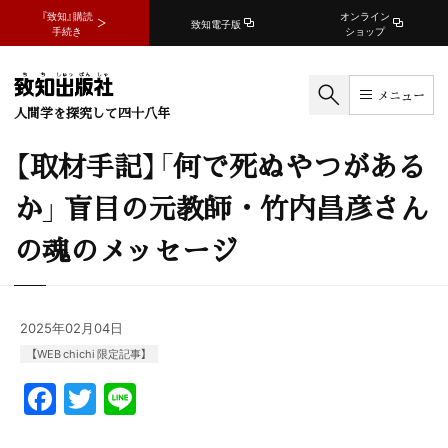
『致知』購読
オンライン
致知電子版
手続き
ショップ
メニュー
人間学を探究して四十八年
【取材手記】「何で死ぬやつがある
か」 盲目の元教師・竹内昌彦さん
の魂のメッセージ
2025年02月04日
【WEB chichi 限定記事】
F
T
Li
a
w
n