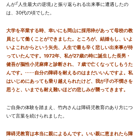
んが「人生最大の逆境」と振り返られる出来事に遭遇したの
は、30代の頃でした。
大学を卒業する時、幸いにも岡山に採用枠があって母校の教
員として働くことができました。ところが、結婚もし、いよ
いよこれからという矢先、人生で最も辛く悲しい出来事が待
っていたんです。1972年、私が27歳の時に誕生した長男・
健吾が脳性小児麻痺と診断され、７歳で亡くなってしもうた
んです。……自分の障碍を耐えるのはまだいいんですよ。私
はいじめにあっても乗り越えられたけど、我が子の不憫さを
思うと、いまでも耐え難いほどの悲しみが襲ってきます。
ご自身の体験を踏まえ、竹内さんは障碍児教育のあり方につ
いて言葉を続けられました。
障碍児教育は本当に親によるんです。いい親に恵まれたら障