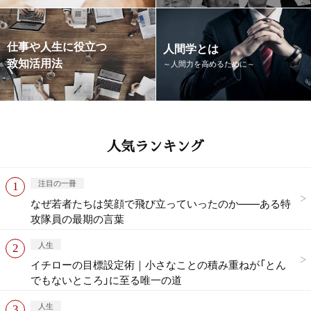
仕事や人生に役立つ
人間学とは
致知活用法
～人間力を高めるために～
人気ランキング
注目の一冊
なぜ若者たちは笑顔で飛び立っていったのか——ある特
攻隊員の最期の言葉
人生
イチローの目標設定術｜小さなことの積み重ねが「とん
でもないところ」に至る唯一の道
人生