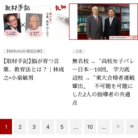
【WEB chichi 限定記事】
人生
【取材手記】脳が育つ言
無名校 →〝高校女子バレ
葉、教育法とは？｜林成
ー日本一10回〟 学力底
之×小泉敏男
辺校 →〝東大合格者連続
輩出〟 不可能を可能に
した2人の指導者の共通
点
1
2
3
4
5
...
10
...