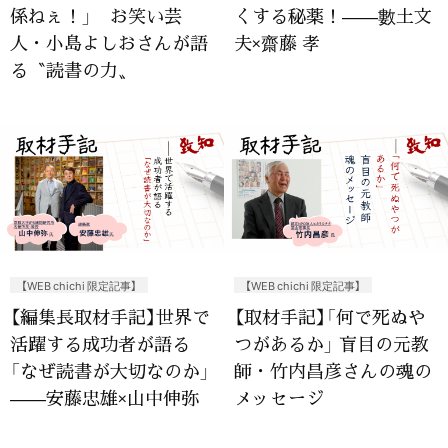
係ねぇ！」 お笑い芸
くする秘薬！——數土文
人・小島よしおさんが語
夫×齋藤 孝
る〝読書の力〟
【WEB chichi 限定記事】
【WEB chichi 限定記事】
【編集長取材手記】世界で
【取材手記】「何で死ぬや
活躍する成功者が語る
つがあるか」 盲目の元教
「なぜ読書が大切なのか」
師・竹内昌彦さんの魂の
——安藤忠雄×山中伸弥
メッセージ