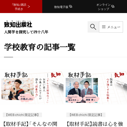
『致知』購読
オンライン
致知電子版
手続き
ショップ
メニュー
人間学を探究して四十八年
学校教育の記事一覧
【WEB chichi 限定記事】
【WEB chichi 限定記事】
【取材手記】「そんなの関
【取材手記】読書は心を強