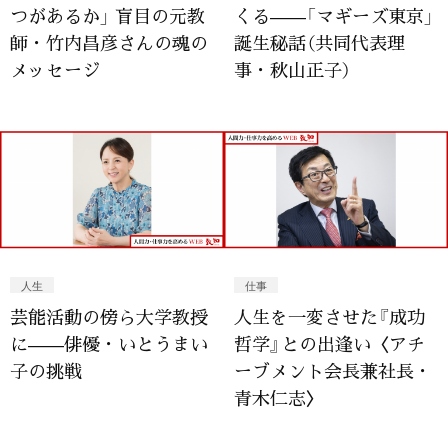
つがあるか」 盲目の元教
くる——「マギーズ東京」
師・竹内昌彦さんの魂の
誕生秘話（共同代表理
メッセージ
事・秋山正子）
人生
仕事
芸能活動の傍ら大学教授
人生を一変させた『成功
に——俳優・いとうまい
哲学』との出逢い〈アチ
子の挑戦
ーブメント会長兼社長・
青木仁志〉