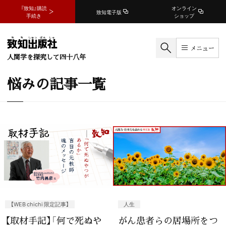
『致知』購読
オンライン
致知電子版
手続き
ショップ
メニュー
人間学を探究して四十八年
悩みの記事一覧
【WEB chichi 限定記事】
人生
【取材手記】「何で死ぬや
がん患者らの居場所をつ