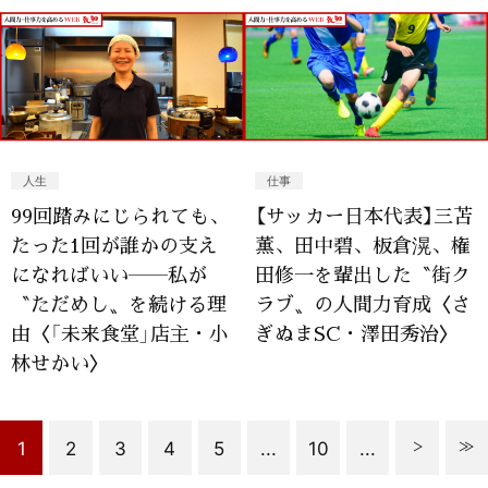
人生
仕事
99回踏みにじられても、
【サッカー日本代表】三苫
たった1回が誰かの支え
薫、田中碧、板倉滉、権
になればいい――私が
田修一を輩出した〝街ク
〝ただめし〟を続ける理
ラブ〟の人間力育成〈さ
由〈「未来食堂」店主・小
ぎぬまSC・澤田秀治〉
林せかい〉
1
2
3
4
5
...
10
...