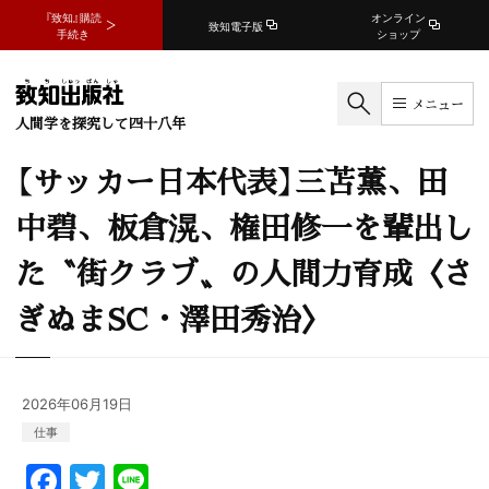
『致知』購読
オンライン
致知電子版
手続き
ショップ
メニュー
人間学を探究して四十八年
【サッカー日本代表】三苫薫、田
中碧、板倉滉、権田修一を輩出し
た〝街クラブ〟の人間力育成〈さ
ぎぬまSC・澤田秀治〉
2026年06月19日
仕事
F
T
Li