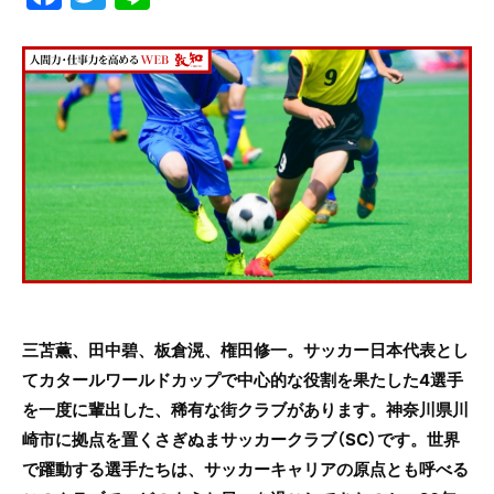
a
w
n
c
itt
e
e
er
b
o
o
k
三苫薫、田中碧、板倉滉、権田修一。サッカー日本代表とし
てカタールワールドカップで中心的な役割を果たした4選手
を一度に輩出した、稀有な街クラブがあります。神奈川県川
崎市に拠点を置くさぎぬまサッカークラブ（SC）です。世界
で躍動する選手たちは、サッカーキャリアの原点とも呼べる