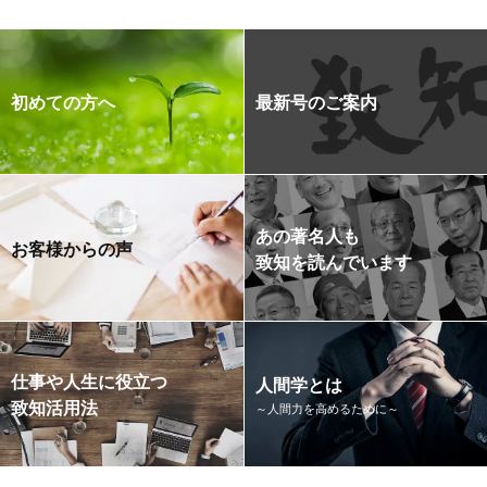
初めての方へ
最新号のご案内
あの著名人も
お客様からの声
致知を読んでいます
仕事や人生に役立つ
人間学とは
致知活用法
～人間力を高めるために～