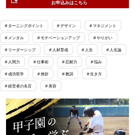
お申込みはこちら
# ターニングポイント
# デザイン
# マネジメント
# メンタル
# モチベーションアップ
# やりがい
# リーダーシップ
# 人材育成
# 人生
# 人生論
# 人間力
# 仕事術
# 忍耐力
# 悩み
# 成功哲学
# 挫折
# 教訓
# 生き方
# 経営者の名言
# 美容