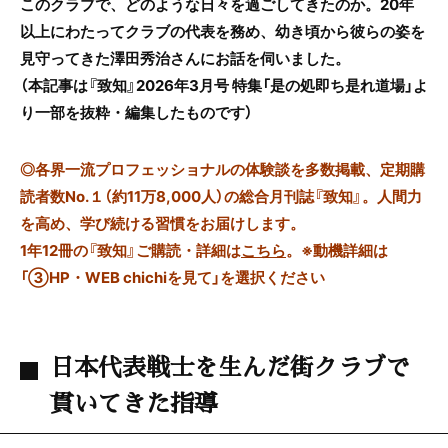
このクラブで、どのような日々を過ごしてきたのか。20年
以上にわたってクラブの代表を務め、幼き頃から彼らの姿を
見守ってきた澤田秀治さんにお話を伺いました。
（本記事は『致知』2026年3月号 特集「是の処即ち是れ道場」よ
り一部を抜粋・編集したものです）
◎
各界一流プロフェッショナルの体験談を多数掲載、定期購
読者数No.１（約11万8,000人）の総合月刊誌『致知』。人間力
を高め、学び続ける習慣をお届けします。
1年12冊の『致知』ご購読・詳細は
こちら
。
※動機詳細は
「③HP・WEB chichiを見て」を選択ください
日本代表戦士を生んだ街クラブで
貫いてきた指導