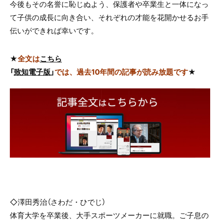
今後もその名誉に恥じぬよう、保護者や卒業生と一体になっ
て子供の成長に向き合い、それぞれの才能を花開かせるお手
伝いができれば幸いです。
★
全文は
こちら
「
致知電子版
」
では、過去10年間の記事が読み放題です
★
◇澤田秀治（さわだ・ひでじ）
体育大学を卒業後、大手スポーツメーカーに就職。ご子息の