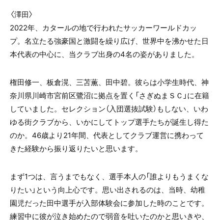
〈澤田〉
2022年、カタールの地で行われたサッカーワールドカッ
プ。名立たる強豪国と激闘を繰り広げ、世界中を沸かせた日
本代表の中心に、当クラブ出身の4名の姿がありました。
権田修一、板倉滉、三苫薫、田中碧。彼らは小学生時代、神
奈川県川崎市宮前区鷺沼に拠点を置く「さぎぬまＳＣ」に在籍
していました。セレクション（入団選抜試験）もしない、いわ
ゆる街クラブから、いかにしてトップ選手たちが誕生し得た
のか。46歳より21年間、代表としてクラブ運営に携わって
きた経験から振り返りたいと思います。
まず1つは、言うまでもなく、選手本人の「誰よりもうまくな
りたい」という向上心です。思い出されるのは、当時、幼稚
園児だった田中選手が入部体験会に参加した時のことです。
練習中に彼が泣き始めたので弱音を吐いたのかと思いきや、