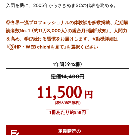
入団を機に、2005年からさぎぬまSCの代表を務める。
◎
各界一流プロフェッショナルの体験談を多数掲載、定期購
読者数No.１（約11万8,000人）の総合月刊誌『致知』。人間力
を高め、学び続ける習慣をお届けします。※動機詳細は
「③HP・WEB chichiを見て」を選択ください
1年間（全12冊）
定価14,400円
11,500
円
（税込/送料無料）
1冊あたり
約958円
定期購読の