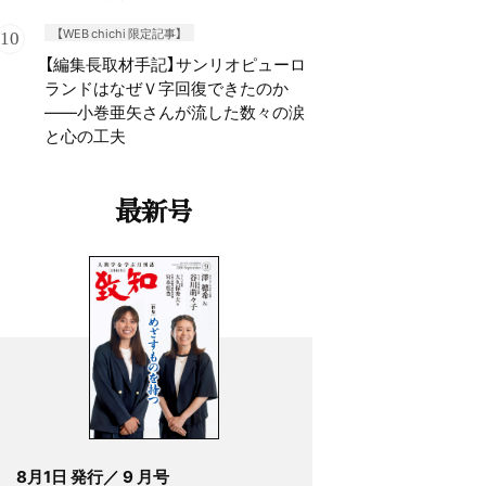
【WEB chichi 限定記事】
【編集長取材手記】サンリオピューロ
ランドはなぜＶ字回復できたのか
——小巻亜矢さんが流した数々の涙
と心の工夫
最新号
8月1日 発行／ 9 月号