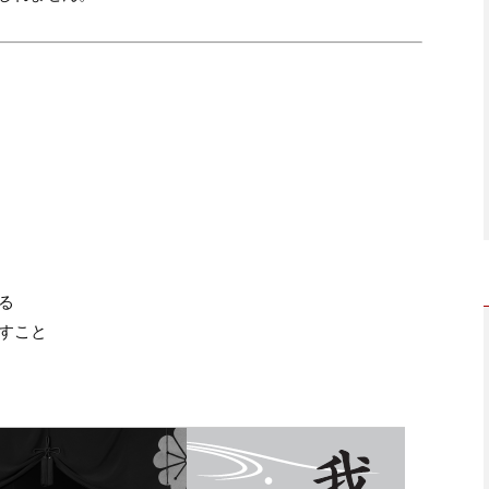
る
すこと