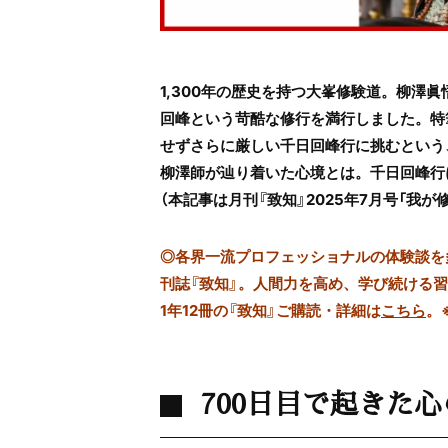
1,300年の歴史を持つ大峯修験道。柳澤
回峰という苛酷な修行を満行しました。特
せずさらに厳しい千日回峰行に挑むという
柳澤師が辿り着いた心境とは。千日回峰行
（本記事は月刊『致知』2025年7月号「我
◎
各界一流プロフェッショナルの体験談を多数
刊誌『致知』。人間力を高め、学び続ける
1年12冊の『致知』ご購読・詳細は
こちら
。
700日目で起きた