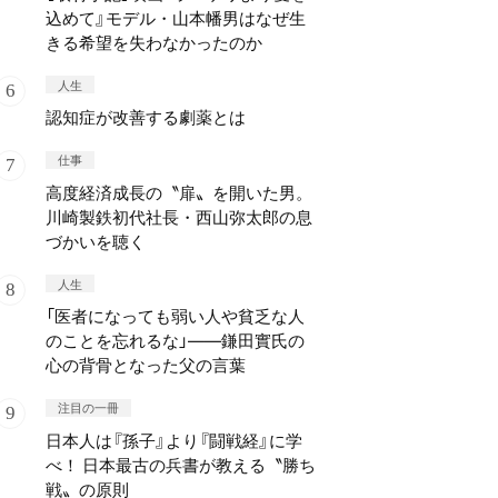
込めて』モデル・山本幡男はなぜ生
きる希望を失わなかったのか
人生
認知症が改善する劇薬とは
仕事
高度経済成長の〝扉〟を開いた男。
川崎製鉄初代社長・西山弥太郎の息
づかいを聴く
人生
「医者になっても弱い人や貧乏な人
のことを忘れるな」——鎌田實氏の
心の背骨となった父の言葉
注目の一冊
日本人は『孫子』より『闘戦経』に学
べ！ 日本最古の兵書が教える〝勝ち
戦〟の原則