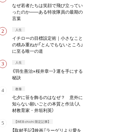
なぜ若者たちは笑顔で飛び立ってい
ったのか——ある特攻隊員の最期の
言葉
人生
イチローの目標設定術｜小さなこと
の積み重ねが「とんでもないところ」
に至る唯一の道
人生
《羽生善治×桜井章一》運を手にする
秘訣
教養
七夕に笹を飾るのはなぜ？ 意外に
知らない願いごとの本質と作法（人
材教育家・井垣利英）
【WEB chichi 限定記事】
【取材手記】映画『ラーゲリより愛を