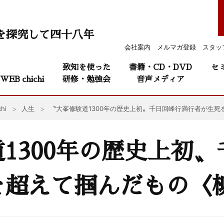
を探究して四十八年
会社案内
メルマガ登録
スタッ
致知を使った
書籍・CD・DVD
セ
WEB chichi
研修・勉強会
音声メディア
hi
人生
〝大峯修験道1300年の歴史上初〟千日回峰行満行者が生死
1300年の歴史上初
を超えて掴んだもの〈