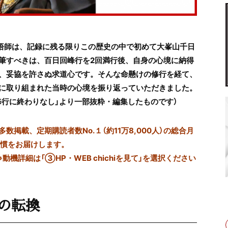
眞悟師は、記録に残る限りこの歴史の中で初めて大峯山千日
筆すべきは、百日回峰行を2回満行後、自身の心境に納得
、妥協を許さぬ求道心です。そんな命懸けの修行を経て、
に取り組まれた当時の心境を振り返っていただきました。
が修行に終わりなし」より一部抜粋・編集したものです）
掲載、定期購読者数No.１（約11万8,000人）の総合月
習慣をお届けします。
※動機詳細は「③HP・WEB chichiを見て」を選択ください
心の転換