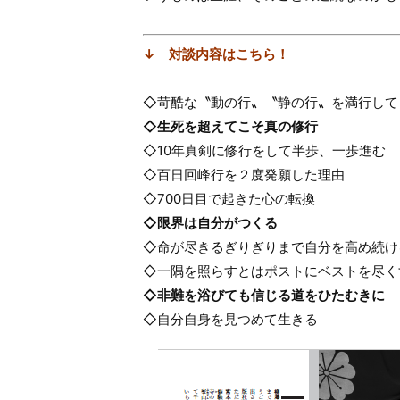
↓ 対談内容はこちら！
◇苛酷な〝動の行〟〝静の行〟を満行して
◇生死を超えてこそ真の修行
◇10年真剣に修行をして半歩、一歩進む
◇百日回峰行を２度発願した理由
◇700日目で起きた心の転換
◇限界は自分がつくる
◇命が尽きるぎりぎりまで自分を高め続け
◇一隅を照らすとはポストにベストを尽く
◇非難を浴びても信じる道をひたむきに
◇自分自身を見つめて生きる