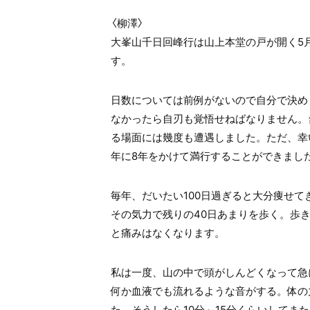
〈柳澤〉
大峯山千日回峰行は山上本堂の戸が開く5月
す。
日数については前例がないので自分で決め
なかったら自刃も覚悟せねばなりません。
る場面には幾度も遭遇しました。ただ、幸
年に8年をかけて満行することができまし
毎年、だいたい100日過ぎると大分痩せ
その気力で残りの40日あまりを歩く。歩
と痛みはなくなります。
私は一度、山の中で頭がしんどくなって急
何か血液でも流れるような音がする。体の
た。そうしたら10分～15分くらいしてま