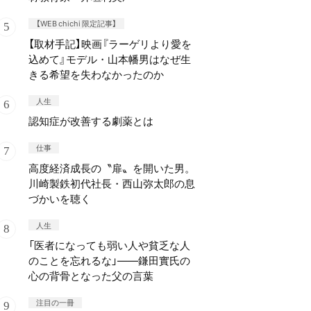
【WEB chichi 限定記事】
【取材手記】映画『ラーゲリより愛を
込めて』モデル・山本幡男はなぜ生
きる希望を失わなかったのか
人生
認知症が改善する劇薬とは
仕事
高度経済成長の〝扉〟を開いた男。
川崎製鉄初代社長・西山弥太郎の息
づかいを聴く
人生
「医者になっても弱い人や貧乏な人
のことを忘れるな」——鎌田實氏の
心の背骨となった父の言葉
注目の一冊