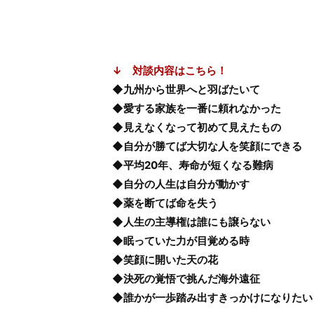
↓ 対談内容はこちら！
◆九州から世界へと羽ばたいて
◆愛する家族を一番に頼れなかった
◆見えなくなって初めて見えたもの
◆自分が勝てば大切な人を笑顔にできる
◆平均20年、寿命が短くなる難病
◆自分の人生は自分が動かす
◆薬を断てば命を失う
◆人生の主導権は誰にも譲らない
◆眠っていた力が目覚める時
◆笑顔に開いた天の花
◆決死の覚悟で挑んだ海外遠征
◆誰かが一歩踏み出すきっかけになりたい