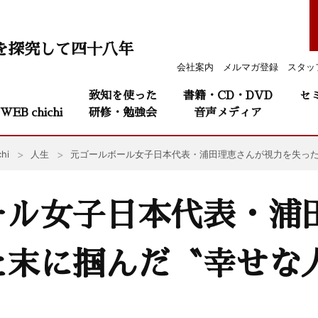
を探究して四十八年
会社案内
メルマガ登録
スタッ
致知を使った
書籍・CD・DVD
セ
WEB chichi
研修・勉強会
音声メディア
hi
人生
元ゴールボール女子日本代表・浦田理恵さんが視力を失っ
ール女子日本代表・浦
た末に掴んだ〝幸せな