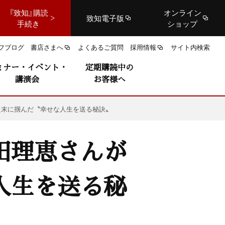
『致知』購読
オンライン
致知電子版
手続き
ショップ
フブログ
書店さまへ
よくあるご質問
採用情報
サイト内検索
ミナー・イベント・
定期購読中の
講演会
お客様へ
た末に掴んだ〝幸せな人生を送る秘訣〟
田理恵さんが
人生を送る秘