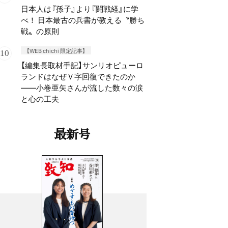
日本人は『孫子』より『闘戦経』に学
べ！ 日本最古の兵書が教える〝勝ち
戦〟の原則
【WEB chichi 限定記事】
【編集長取材手記】サンリオピューロ
ランドはなぜＶ字回復できたのか
——小巻亜矢さんが流した数々の涙
と心の工夫
最新号