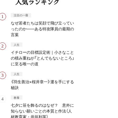
人気ランキング
注目の一冊
なぜ若者たちは笑顔で飛び立ってい
ったのか——ある特攻隊員の最期の
言葉
人生
イチローの目標設定術｜小さなこと
の積み重ねが「とんでもないところ」
に至る唯一の道
人生
《羽生善治×桜井章一》運を手にする
秘訣
教養
七夕に笹を飾るのはなぜ？ 意外に
知らない願いごとの本質と作法（人
材教育家・井垣利英）