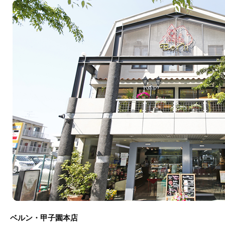
c
itt
e
e
er
b
o
o
k
ベルン・甲子園本店