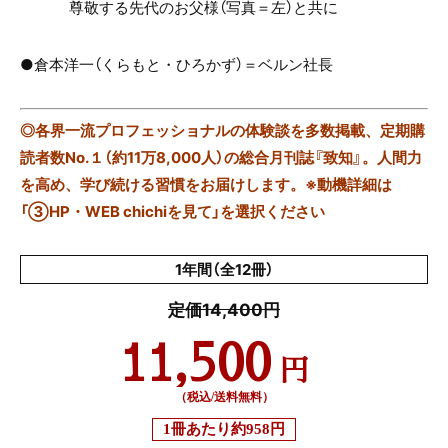
尊敬する先代のお父様（写真＝左）と共に
●倉本洋一（くらもと・ひろかず）＝ベルン社長
◎
各界一流プロフェッショナルの体験談を多数掲載、定期購
読者数No.１（約11万8,000人）の総合月刊誌『致知』。人間力
を高め、学び続ける習慣をお届けします。※動機詳細は
「③HP・WEB chichiを見て」を選択ください
1年間（全12冊）
定価14,400円
11,500
円
（税込/送料無料）
1冊あたり
約958円