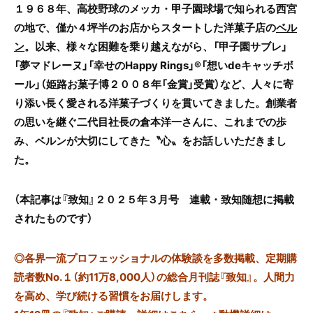
１９６８年、高校野球のメッカ・甲子園球場で知られる西宮
の地で、僅か４坪半のお店からスタートした洋菓子店の
ベル
ン
。以来、様々な困難を乗り越えながら、「甲子園サブレ」
「夢マドレーヌ」
「幸せのHappy Rings」®︎
「想いdeキャッチボ
ール」（姫路お菓子博２００８年「金賞」受賞）など、人々に寄
り添い長く愛される洋菓子づくりを貫いてきました。創業者
の思いを継ぐ二代目社長の倉本洋一さんに、これまでの歩
み、ベルンが大切にしてきた〝心〟をお話しいただきまし
た。
（本記事は『致知』２０２５年３月号 連載・致知随想に掲載
されたものです）
◎
各界一流プロフェッショナルの体験談を多数掲載、定期購
読者数No.１（約11万8,000人）の総合月刊誌『致知』。人間力
を高め、学び続ける習慣をお届けします。