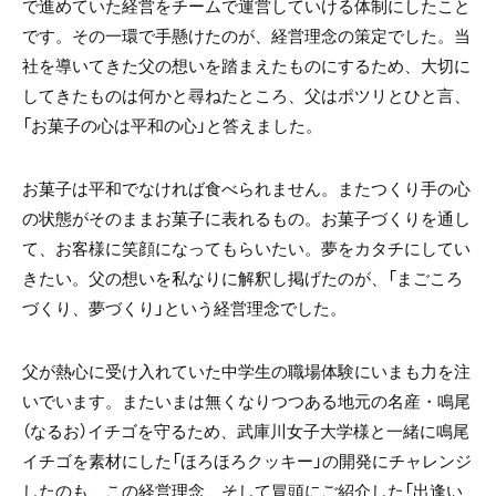
で進めていた経営をチームで運営していける体制にしたこと
です。その一環で手懸けたのが、経営理念の策定でした。当
社を導いてきた父の想いを踏まえたものにするため、大切に
してきたものは何かと尋ねたところ、父はポツリとひと言、
「お菓子の心は平和の心」と答えました。
お菓子は平和でなければ食べられません。またつくり手の心
の状態がそのままお菓子に表れるもの。お菓子づくりを通し
て、お客様に笑顔になってもらいたい。夢をカタチにしてい
きたい。父の想いを私なりに解釈し掲げたのが、「まごころ
づくり、夢づくり」という経営理念でした。
父が熱心に受け入れていた中学生の職場体験にいまも力を注
いでいます。またいまは無くなりつつある地元の名産・鳴尾
（なるお）イチゴを守るため、武庫川女子大学様と一緒に鳴尾
イチゴを素材にした「ほろほろクッキー」の開発にチャレンジ
したのも、この経営理念、そして冒頭にご紹介した「出逢い