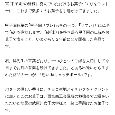
宮（甲子園）の皆様に喜んでいただけるお菓子づくりをモット
ーに、これまで数多くのお菓子を手懸がけてきました。
甲子園銘菓の「甲子園サブレ」もその一つ。「サブレ」とは仏語
で「砂」を意味します。「砂（土）」を持ち帰る甲子園の伝統をお
菓子で表そうと、いまから５２年前に父が開発した商品で
す。
石川洋先生の言葉どおり、一つひとつのご縁を大切にして今
日までお店の営業を続けてきました。とある出逢いから生ま
れた商品の一つが、「想い
de
キャッチボール」です。
バターの優しい香りに、チョコ生地とイチジクをアクセント
に加えたこのお菓子は、西宮商工会議所の勉強会でご縁をい
ただいた地元の武庫川女子大学様と一緒に手懸けたお菓子で
す。