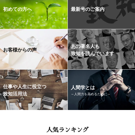
初めての方へ
最新号のご案内
あの著名人も
お客様からの声
致知を読んでいます
仕事や人生に役立つ
人間学とは
致知活用法
～人間力を高めるために～
人気ランキング