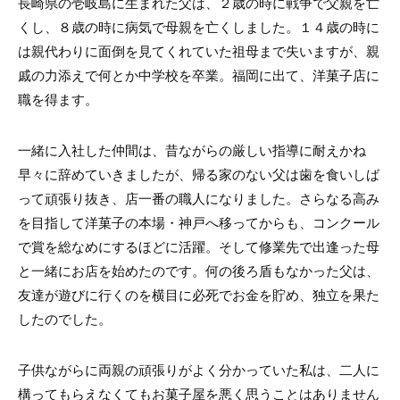
長崎県の壱岐島に生まれた父は、２歳の時に戦争で父親を亡
くし、８歳の時に病気で母親を亡くしました。１４歳の時に
は親代わりに面倒を見てくれていた祖母まで失いますが、親
戚の力添えで何とか中学校を卒業。福岡に出て、洋菓子店に
職を得ます。
一緒に入社した仲間は、昔ながらの厳しい指導に耐えかね
早々に辞めていきましたが、帰る家のない父は歯を食いしば
って頑張り抜き、店一番の職人になりました。さらなる高み
を目指して洋菓子の本場・神戸へ移ってからも、コンクール
で賞を総なめにするほどに活躍。そして修業先で出逢った母
と一緒にお店を始めたのです。何の後ろ盾もなかった父は、
友達が遊びに行くのを横目に必死でお金を貯め、独立を果た
したのでした。
子供ながらに両親の頑張りがよく分かっていた私は、二人に
構ってもらえなくてもお菓子屋を悪く思うことはありません