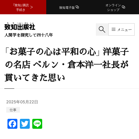
『致知』購読
オンライン
致知電子版
手続き
ショップ
メニュー
人間学を探究して四十八年
「お菓子の心は平和の心」 洋菓子
の名店 ベルン・倉本洋一社長が
貫いてきた思い
2025年05月22日
仕事
F
T
Li
a
w
n