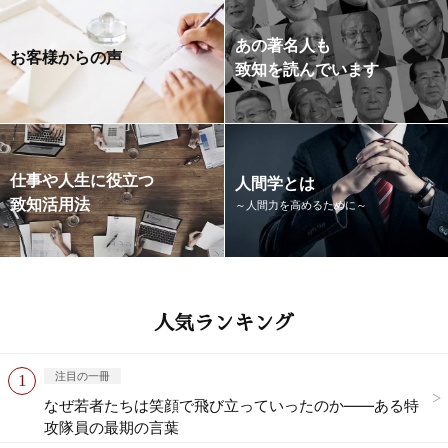
あの著名人も
お客様からの声
致知を読んでいます
仕事や人生に役立つ
人間学とは
致知活用法
～人間力を高めるために～
人気ランキング
注目の一冊
なぜ若者たちは笑顔で飛び立っていったのか——ある特
攻隊員の最期の言葉