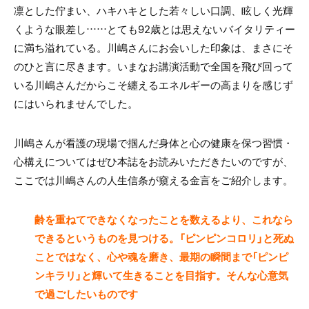
凛とした佇まい、ハキハキとした若々しい口調、眩しく光輝
くような眼差し……とても92歳とは思えないバイタリティー
に満ち溢れている。川嶋さんにお会いした印象は、まさにそ
のひと言に尽きます。いまなお講演活動で全国を飛び回って
いる川嶋さんだからこそ纏えるエネルギーの高まりを感じず
にはいられませんでした。
川嶋さんが看護の現場で掴んだ身体と心の健康を保つ習慣・
心構えについてはぜひ本誌をお読みいただきたいのですが、
ここでは川嶋さんの人生信条が窺える金言をご紹介します。
齢を重ねてできなくなったことを数えるより、これなら
できるというものを見つける。「ピンピンコロリ」と死ぬ
ことではなく、心や魂を磨き、最期の瞬間まで「ピンピ
ンキラリ」と輝いて生きることを目指す。そんな心意気
で過ごしたいものです