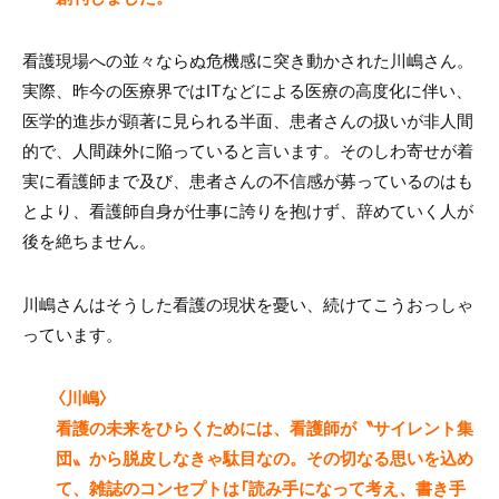
看護現場への並々ならぬ危機感に突き動かされた川嶋さん。
実際、昨今の医療界ではITなどによる医療の高度化に伴い、
医学的進歩が顕著に見られる半面、患者さんの扱いが非人間
的で、人間疎外に陥っていると言います。そのしわ寄せが着
実に看護師まで及び、患者さんの不信感が募っているのはも
とより、看護師自身が仕事に誇りを抱けず、辞めていく人が
後を絶ちません。
川嶋さんはそうした看護の現状を憂い、続けてこうおっしゃ
っています。
〈川嶋〉
看護の未来をひらくためには、看護師が〝サイレント集
団〟から脱皮しなきゃ駄目なの。その切なる思いを込め
て、雑誌のコンセプトは「読み手になって考え、書き手