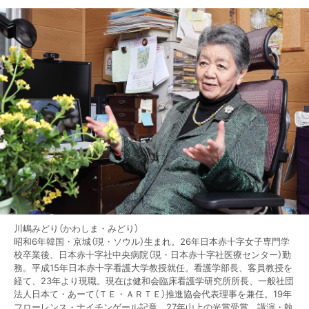
川嶋みどり（かわしま・みどり）
昭和6年韓国・京城（現・ソウル）生まれ。26年日本赤十字女子専門学
校卒業後、日本赤十字社中央病院（現・日本赤十字社医療センター）勤
務。平成15年日本赤十字看護大学教授就任。看護学部長、客員教授を
経て、23年より現職。現在は健和会臨床看護学研究所所長、一般社団
法人日本て・あーて（ＴＥ・ＡＲＴＥ）推進協会代表理事を兼任。19年
フローレンス・ナイチンゲール記章、27年山上の光賞受賞。講演・執