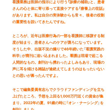
看護業務は医師の指示により行う「診療の補助」と、患者
さんの心と体に寄り添って直接ケアする「療養上の世話」
があります。私は自分の実体験からも常々、後者の役割
の重要性を説いてきたんですね。
ところが、近年は医療行為の一部を看護師に移譲する制
度が始まり、患者さんへのケアが蔑ろになっています。
そうした中、出版不況の煽りで46年続いた『看護実践の
科学』が廃刊に追い込まれました。看護は現場で起こる
人間的なもの。創刊から携わったよしみもあり、現場の
声に耳を傾ける雑誌が途絶えてしまうのはもったいない
との思いが募ったんですよ。
そこで編集委員有志らでクラウドファンディングを立ち
上げたところ、予想を上回る1,000万円近くの資金が集
まり、2022年の夏、91歳の時に『オン・ナーシング』を
創刊しました。