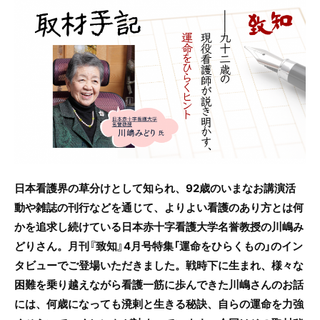
c
itt
e
e
er
b
o
o
k
日本看護界の草分けとして知られ、92歳のいまなお講演活
動や雑誌の刊行などを通じて、よりよい看護のあり方とは何
かを追求し続けている日本赤十字看護大学名誉教授の川嶋み
どりさん。月刊『致知』4月号特集「運命をひらくもの」のイン
タビューでご登場いただきました。戦時下に生まれ、様々な
困難を乗り越えながら看護一筋に歩んできた川嶋さんのお話
には、何歳になっても溌剌と生きる秘訣、自らの運命を力強