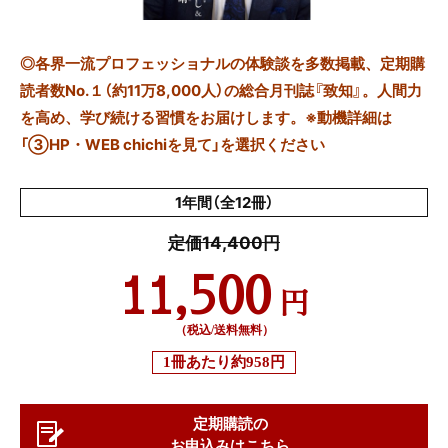
◎
各界一流プロフェッショナルの体験談を多数掲載、定期購
読者数No.１（約11万8,000人）の総合月刊誌『致知』。人間力
を高め、学び続ける習慣をお届けします。※動機詳細は
「③HP・WEB chichiを見て」を選択ください
1年間（全12冊）
定価14,400円
11,500
円
（税込/送料無料）
1冊あたり
約958円
定期購読の
お申込みはこちら