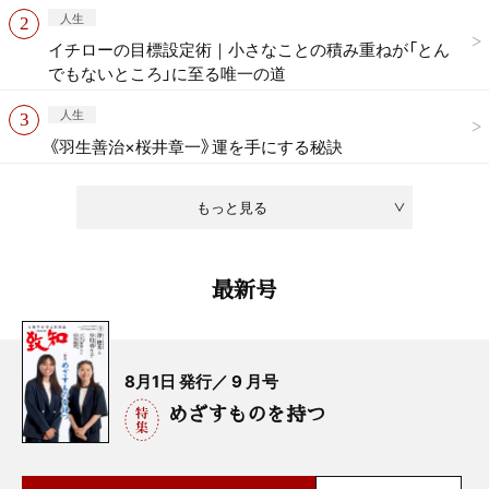
人生
イチローの目標設定術｜小さなことの積み重ねが「とん
でもないところ」に至る唯一の道
人生
《羽生善治×桜井章一》運を手にする秘訣
もっと見る
最新号
8月1日 発行／ 9 月号
めざすものを持つ