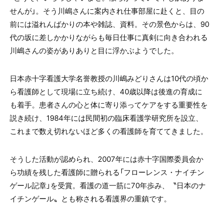
せんが」。そう川嶋さんに案内され仕事部屋に赴くと、目の
前には溢れんばかりの本や雑誌、資料。その景色からは、90
代の坂に差しかかりながらも毎日仕事に真剣に向き合われる
川嶋さんの姿がありありと目に浮かぶようでした。
日本赤十字看護大学名誉教授の川嶋みどりさんは10代の頃か
ら看護師として現場に立ち続け、40歳以降は後進の育成に
も着手。患者さんの心と体に寄り添ってケアをする重要性を
説き続け、1984年には民間初の臨床看護学研究所を設立、
これまで数え切れないほど多くの看護師を育ててきました。
そうした活動が認められ、2007年には赤十字国際委員会か
ら功績を残した看護師に贈られる「フローレンス・ナイチン
ゲール記章」を受賞。看護の道一筋に70年歩み、〝日本のナ
イチンゲール〟とも称される看護界の重鎮です。