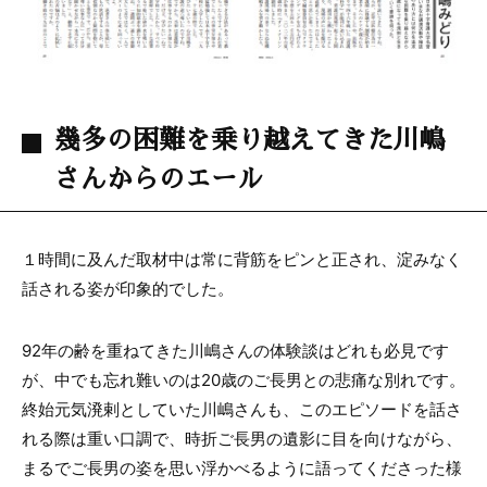
幾多の困難を乗り越えてきた川嶋
さんからのエール
１時間に及んだ取材中は常に背筋をピンと正され、淀みなく
話される姿が印象的でした。
92年の齢を重ねてきた川嶋さんの体験談はどれも必見です
が、中でも忘れ難いのは20歳のご長男との悲痛な別れです。
終始元気溌剌としていた川嶋さんも、このエピソードを話さ
れる際は重い口調で、時折ご長男の遺影に目を向けながら、
まるでご長男の姿を思い浮かべるように語ってくださった様