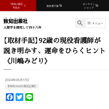
『致知』購読
オンライン
致知電子版
手続き
ショップ
メニュー
人間学を探究して四十八年
【取材手記】92歳の現役看護師が
説き明かす、運命をひらくヒント
〈川嶋みどり〉
2024年05月17日
【WEB chichi 限定記事】
F
T
Li
a
w
n