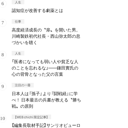
人生
認知症が改善する劇薬とは
仕事
高度経済成長の〝扉〟を開いた男。
川崎製鉄初代社長・西山弥太郎の息
づかいを聴く
人生
「医者になっても弱い人や貧乏な人
のことを忘れるな」——鎌田實氏の
心の背骨となった父の言葉
注目の一冊
日本人は『孫子』より『闘戦経』に学
べ！ 日本最古の兵書が教える〝勝ち
戦〟の原則
【WEB chichi 限定記事】
【編集長取材手記】サンリオピューロ