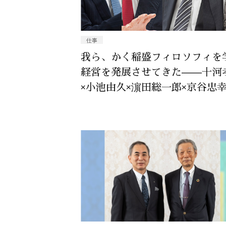
仕事
我ら、かく稲盛フィロソフィを
経営を発展させてきた——十河
×小池由久×濵田総一郎×京谷忠