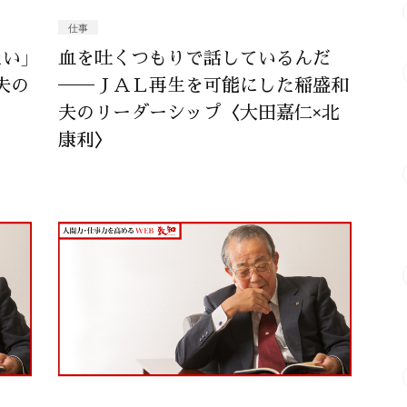
仕事
い」
血を吐くつもりで話しているんだ
夫の
──ＪＡＬ再生を可能にした稲盛和
夫のリーダーシップ〈大田嘉仁×北
康利〉