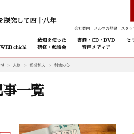
を探究して四十八年
会社案内
メルマガ登録
スタッ
致知を使った
書籍・CD・DVD
セ
WEB chichi
研修・勉強会
音声メディア
hi
人物
稲盛和夫
利他の心
記事一覧