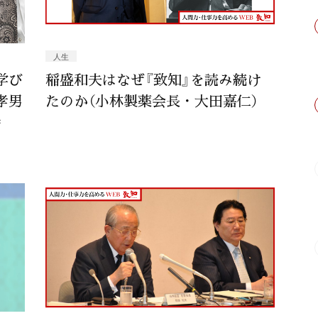
人生
学び
稲盛和夫はなぜ『致知』を読み続け
孝男
たのか（小林製薬会長・大田嘉仁）
幸