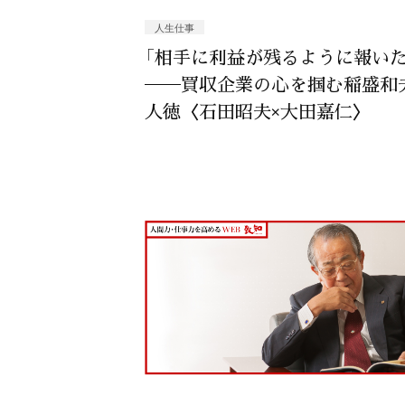
人生仕事
「相手に利益が残るように報いた
──買収企業の心を掴む稲盛和
人徳〈石田昭夫×大田嘉仁〉