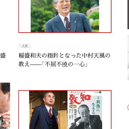
人生
稲盛
稲盛和夫の指針となった中村天風の
教え——「不屈不撓の一心」