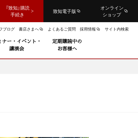
『致知』購読
オンライン
致知電子版
手続き
ショップ
フブログ
書店さまへ
よくあるご質問
採用情報
サイト内検索
ミナー・イベント・
定期購読中の
講演会
お客様へ