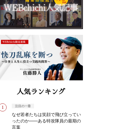
人気ランキング
注目の一冊
なぜ若者たちは笑顔で飛び立ってい
ったのか——ある特攻隊員の最期の
言葉