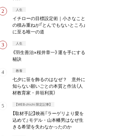
人生
イチローの目標設定術｜小さなこと
の積み重ねが「とんでもないところ」
に至る唯一の道
人生
《羽生善治×桜井章一》運を手にする
秘訣
教養
七夕に笹を飾るのはなぜ？ 意外に
知らない願いごとの本質と作法（人
材教育家・井垣利英）
【WEB chichi 限定記事】
【取材手記】映画『ラーゲリより愛を
込めて』モデル・山本幡男はなぜ生
きる希望を失わなかったのか