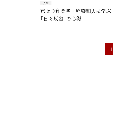
人生
京セラ創業者・稲盛和夫に学ぶ
「日々反省」の心得
1