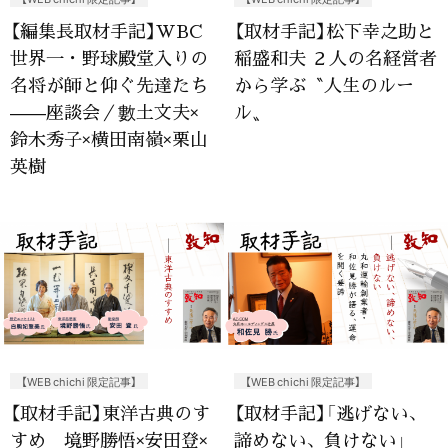
【編集長取材手記】WBC
【取材手記】松下幸之助と
世界一・野球殿堂入りの
稲盛和夫 ２人の名経営者
名将が師と仰ぐ先達たち
から学ぶ〝人生のルー
——座談会／數土文夫×
ル〟
鈴木秀子×横田南嶺×栗山
英樹
【WEB chichi 限定記事】
【WEB chichi 限定記事】
【取材手記】東洋古典のす
【取材手記】「逃げない、
すめ 境野勝悟×安田登×
諦めない、負けない」