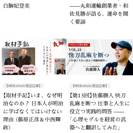
白駒妃登美
——丸和運輸創業者・和
佐見勝が語る、運命を開
く要諦
【WEB chichi 限定記事】
【WEB chichi 限定記事】
【取材手記】いま、なぜ明
【第13回】佐藤勝人 快刀
治なのか？ 日本人が明治
乱麻を断つ 仕事と人生に
に学ばなくてはいけない
役立つ実践的問答 ——
理由 （藤原正彦＆中西輝
「心理モデルを経営の武
政）
器へと翻訳してみた」