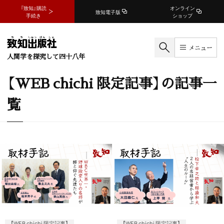
『致知』購読
オンライン
致知電子版
手続き
ショップ
メニュー
人間学を探究して四十八年
【WEB chichi 限定記事】の記事一
覧
【WEB chichi 限定記事】
【WEB chichi 限定記事】