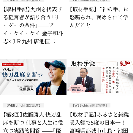
【取材手記】九州を代表す
【取材手記】〝神の手〟に
る経営者が語り合う「リ
怒鳴られ、褒められて学
ーダーの条件」——ア
んだこと
イ・ケイ・ケイ 金子和斗
志×ＪＲ九州 唐池恒二
【WEB chichi 限定記事】
【WEB chichi 限定記事】
【第8回】佐藤勝人 快刀乱
【取材手記】ふるさと納税
麻を断つ 仕事と人生に役
受入額で5度の日本一！
立つ実践的問答 ——「優
宮崎県都城市市長・池田