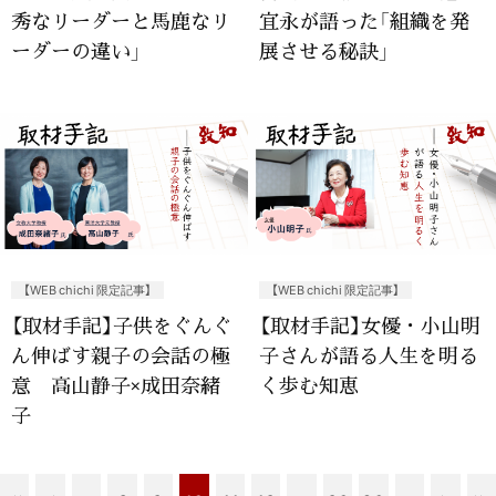
秀なリーダーと馬鹿なリ
宜永が語った「組織を発
ーダーの違い」
展させる秘訣」
【WEB chichi 限定記事】
【WEB chichi 限定記事】
【取材手記】子供をぐんぐ
【取材手記】女優・小山明
ん伸ばす親子の会話の極
子さんが語る人生を明る
意 高山静子×成田奈緒
く歩む知恵
子