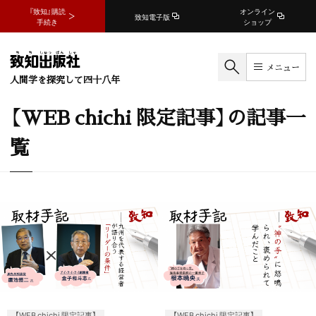
『致知』購読
オンライン
致知電子版
手続き
ショップ
メニュー
人間学を探究して四十八年
【WEB chichi 限定記事】の記事一
覧
【WEB chichi 限定記事】
【WEB chichi 限定記事】