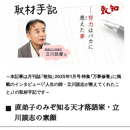
c
itt
e
e
er
b
o
o
k
～本記事は月刊誌『致知』2025年1月号 特集「万事修養」に掲
載のインタビュー（「人生の師・立川談志が教えてくれたこ
と」）の取材手記です～
直弟子のみぞ知る天才落語家・立
川談志の素顔