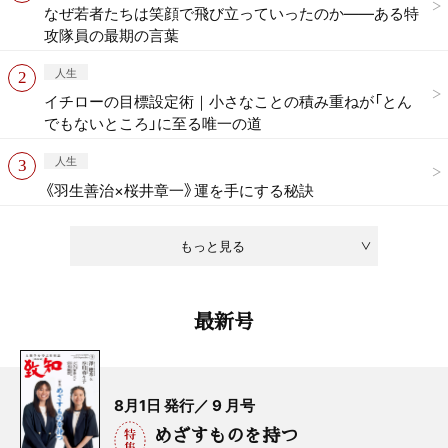
なぜ若者たちは笑顔で飛び立っていったのか——ある特
攻隊員の最期の言葉
人生
イチローの目標設定術｜小さなことの積み重ねが「とん
でもないところ」に至る唯一の道
人生
《羽生善治×桜井章一》運を手にする秘訣
もっと見る
最新号
8月1日 発行／ 9 月号
めざすものを持つ