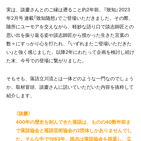
実は、談慶さんとのご縁は遡ること約2年前。『致知』2023
年2月号 連載「致知随想」でご登場いただきました。その際、
随所にユーモアを交えながら、軽妙な語り口で談志師匠との
思い出を振り返る姿や談志師匠から授かった生きた言葉の
数々にすっかり心を打たれ、「いずれまたご登場いただきた
い」と強く感じました。以降2年にわたって企画を検討し続け
た末、今号での登場に繋がりました。
そもそも、落語立川流とは一体どのような一門なのでしょう
か。取材冒頭、談慶さんに説いていただいた内容を抜粋して
紹介します。
〈談慶〉
400年の歴史を刻んできた落語は、ものの40数年前ま
で落語協会と落語芸術協会の2団体しかありませんでし
た。そんな中で1983年、談志は落語協会を脱退し、立