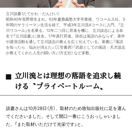
立川談慶（たてかわ・だんけい）
昭和40年長野県生まれ。63年慶應義塾大学卒業後、ワコール入社。3
年間のサラリーマン生活を経て、平成3年立川流Aコースに入門。「立
川ワコール」を名乗る。12年二つ目に昇進を機に、立川談志による命
名で「立川談慶」に改名。17年真打昇進。現在は落語のみならず、著作
や講演活動を通して立川談志の教えを広く伝えている。著書に『落語
を知ったら、悩みが消えた』（三笠書房）『武器としての落語：天才談志
が教えてくれた人生の闘い方』（方丈社） など多数。
立川流とは理想の落語を追求し続
ける〝プライベートルーム〟
談慶さんは10月28日（月）、取材のため致知出版社に足を運ん
でくださいました。そして開口一番にこうおっしゃいまし
た。「また取材いただけて光栄です」と。