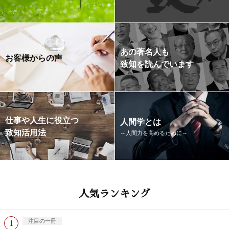
あの著名人も
お客様からの声
致知を読んでいます
仕事や人生に役立つ
人間学とは
致知活用法
～人間力を高めるために～
人気ランキング
注目の一冊