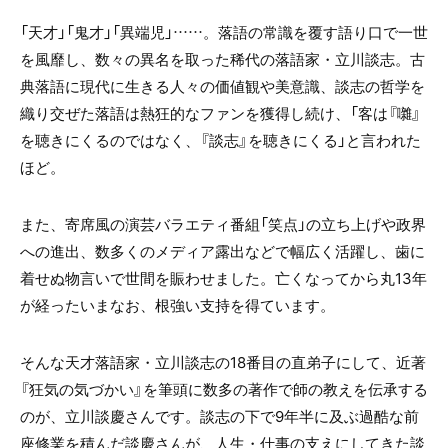
「天才」「鬼才」「異端児」……。落語の常識を覆す語り口で一世
を風靡し、数々の異名を取った稀代の落語家・立川談志。古
典落語に現代に生きる人々の価値観や美意識、談志の哲学を
織り交ぜた落語は熱狂的なファンを獲得し続け、「客は『囃』
を聴きにくるのではなく、『談志』を聴きにくる」と言われた
ほど。
また、寄席風の演芸バラエティ番組「笑点」の立ち上げや政界
への進出、数多くのメディア露出などで幅広く活躍し、歯に
着せぬ物言いで世間を賑わせました。亡くなってから丸13年
が経ったいまなお、根強い支持を得ています。
そんな天才落語家・立川談志の18番目の直弟子にして、近著
『狂気の気づかい』を筆頭に数多の著作で師の教えを伝承する
のが、立川談慶さんです。談志の下で9年半に及ぶ過酷な前
座修業を積んだ談慶さんが、人生・仕事の支えにしてきた談