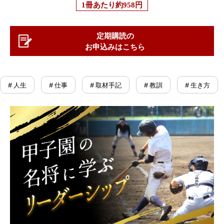
1冊あたり
約958円
定期購読の
お申込みはこちら
# 人生
# 仕事
# 取材手記
# 教訓
# 生き方