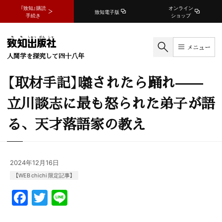
『致知』購読
オンライン
致知電子版
手続き
ショップ
メニュー
人間学を探究して四十八年
【取材手記】囃されたら踊れ——
立川談志に最も怒られた弟子が語
る、天才落語家の教え
2024年12月16日
【WEB chichi 限定記事】
F
T
Li
a
w
n