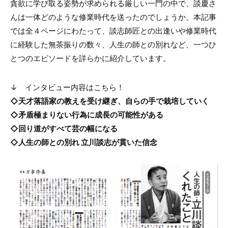
貪欲に学び取る姿勢が求められる厳しい一門の中で、談慶さ
んは一体どのような修業時代を送ったのでしょうか。本記事
では全４ページにわたって、談志師匠との出逢いや修業時代
に経験した無茶振りの数々、人生の師との別れなど、一つひ
とつのエピソードを詳らかに紹介しています。
↓ インタビュー内容はこちら！
◇天才落語家の教えを受け継ぎ、自らの手で栽培していく
◇矛盾極まりない行為に成長の可能性がある
◇回り道がすべて芸の幅になる
◇人生の師との別れ 立川談志が貫いた信念