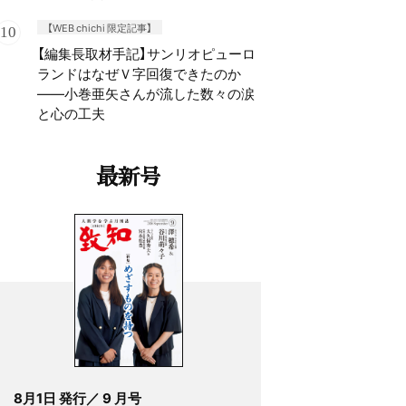
【WEB chichi 限定記事】
【編集長取材手記】サンリオピューロ
ランドはなぜＶ字回復できたのか
——小巻亜矢さんが流した数々の涙
と心の工夫
最新号
8月1日 発行／ 9 月号