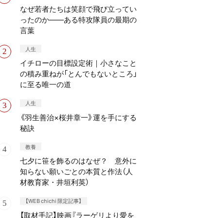
なぜ若者たちは笑顔で飛び立ってい
ったのか——ある特攻隊員の最期の
言葉
人生
イチローの目標設定術｜小さなこと
の積み重ねが「とんでもないところ」
に至る唯一の道
人生
《羽生善治×桜井章一》運を手にする
秘訣
教養
七夕に笹を飾るのはなぜ？ 意外に
知らない願いごとの本質と作法（人
材教育家・井垣利英）
【WEB chichi 限定記事】
【取材手記】映画『ラーゲリより愛を