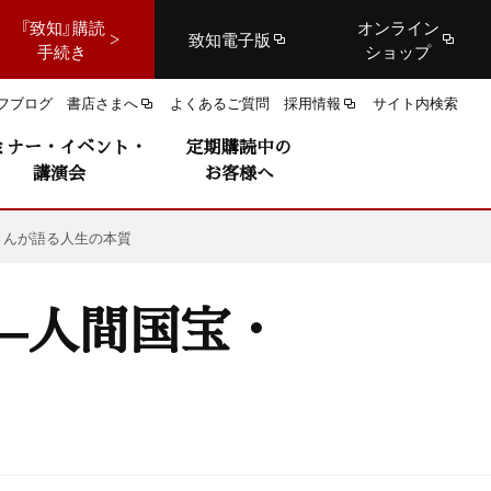
『致知』購読
オンライン
致知電子版
手続き
ショップ
フブログ
書店さまへ
よくあるご質問
採用情報
サイト内検索
ミナー・イベント・
定期購読中の
講演会
お客様へ
さんが語る人生の本質
—人間国宝・