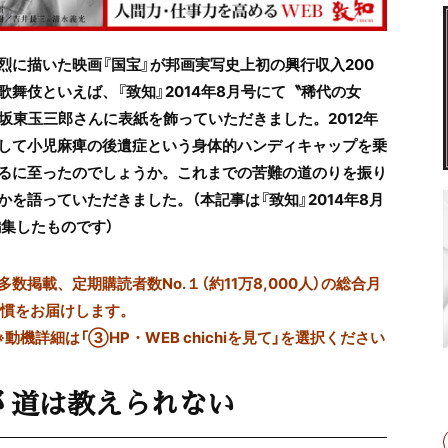
烈に描いた映画『国宝』が
邦画実写史上初の
興行収入200
舞伎といえば、『致知』2014年8月号にて〝稀代の女
坂東玉三郎さんに表紙を飾っていただきました。2012年
して小児麻痺の後遺症という身体的ハンディキャップを乗
るに至ったのでしょうか。これまでの苦難の道のりを振り
かを語っていただきました。
（本記事は『致知』2014年8月
編集したものです）
掲載、定期購読者数No.１（約11万8,000人）の総合月
習慣をお届けします。
※動機詳細は「③HP・WEB chichiを見て」を選択ください
 道は教えられない