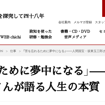
を探究して四十八年
会社案内
メルマガ登録
スタッ
致知を使った
書籍・CD・DVD
セ
WEB chichi
研修・勉強会
音声メディア
hi
仕事
「苦を忘れるために夢中になる」——人間国宝・坂東玉三郎
ために夢中になる」—
さんが語る人生の本質