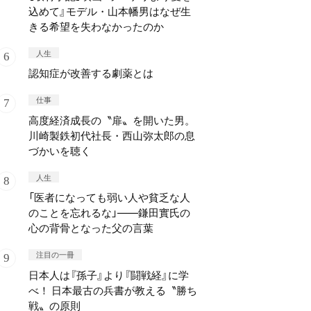
込めて』モデル・山本幡男はなぜ生
きる希望を失わなかったのか
人生
認知症が改善する劇薬とは
仕事
高度経済成長の〝扉〟を開いた男。
川崎製鉄初代社長・西山弥太郎の息
づかいを聴く
人生
「医者になっても弱い人や貧乏な人
のことを忘れるな」——鎌田實氏の
心の背骨となった父の言葉
注目の一冊
日本人は『孫子』より『闘戦経』に学
べ！ 日本最古の兵書が教える〝勝ち
戦〟の原則