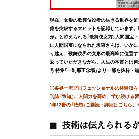
現在、女形の歌舞伎役者の生きる世界を鮮
億を突破する大ヒットを記録しています。歌
形〟と称えられる「歌舞伎女方」人間国宝・
に人間国宝になられた坂東さんは、いかに
り越え、歌舞伎界の女形の最高峰に位置す
返っていただきながら、人生の本質とは何
号 特集「一刹那正念場」より一部を抜粋・
◎
各界一流プロフェッショナルの体験談を多数
刊誌『致知』。人間力を高め、学び続ける
1年12冊の『致知』ご購読・詳細は
こちら
。
技術は伝えられるが