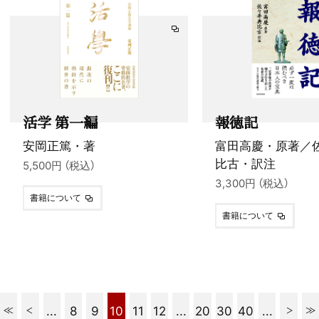
活学 第一編
報徳記
安岡正篤・著
富田高慶・原著／
比古・訳注
5,500円 （税込）
3,300円 （税込）
書籍について
書籍について
...
8
9
10
11
12
...
20
30
40
...