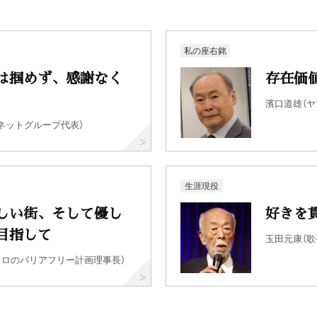
私の座右銘
は掴めず、感謝なく
存在価
濱口道雄（ヤ
ネットグループ代表）
生涯現役
しい街、そして優し
好きを
目指して
玉田元康（歌
コロのバリアフリー計画理事長）