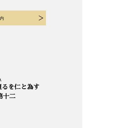
内
え
復
るを仁と為す
第十二