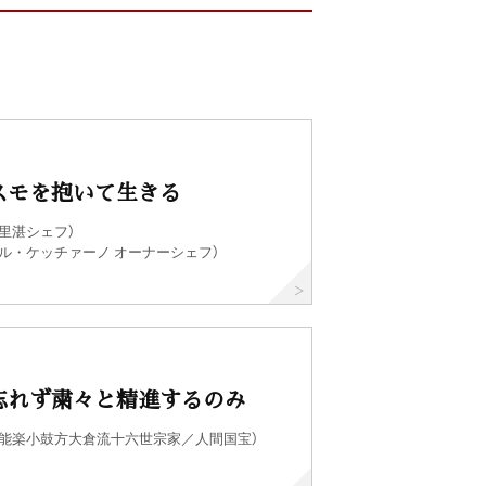
スモを抱いて生きる
里湛シェフ）
ル・ケッチァーノ オーナーシェフ）
忘れず粛々と精進するのみ
（能楽小鼓方大倉流十六世宗家／人間国宝）