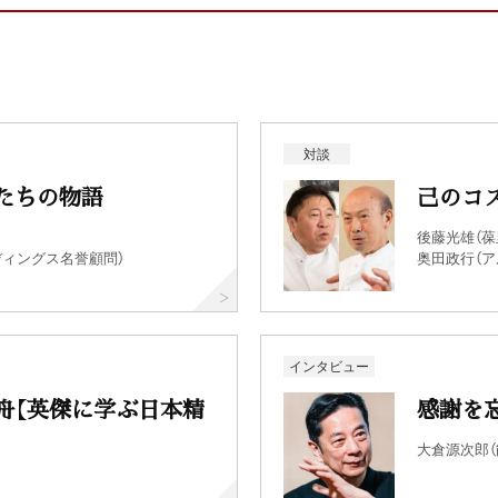
対談
たちの物語
己のコ
後藤光雄（葆
ディングス名誉顧問）
奥田政行（ア
インタビュー
舟【英傑に学ぶ日本精
感謝を
大倉源次郎