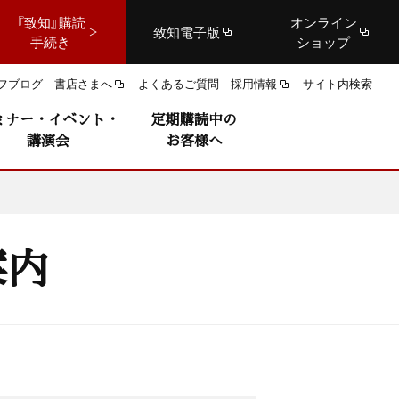
『致知』購読
オンライン
致知電子版
手続き
ショップ
フブログ
書店さまへ
よくあるご質問
採用情報
サイト内検索
ミナー・イベント・
定期購読中の
講演会
お客様へ
号のご案内