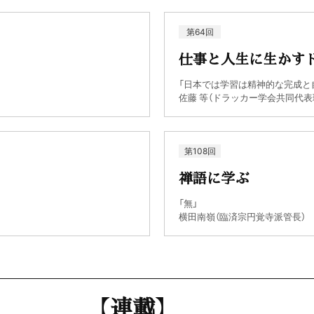
第64回
仕事と人生に生かす
「日本では学習は精神的な完成と
佐藤 等（ドラッカー学会共同代表
第108回
禅語に学ぶ
「無」
横田南嶺（臨済宗円覚寺派管長）
【連載】