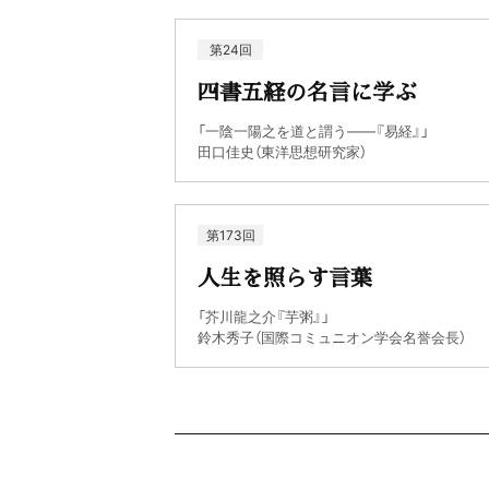
第24回
四書五経の名言に学ぶ
「一陰一陽之を道と謂う――『易経』」
田口佳史（東洋思想研究家）
第173回
人生を照らす言葉
「芥川龍之介『芋粥』」
鈴木秀子（国際コミュニオン学会名誉会長）