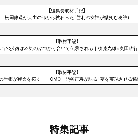
【編集長取材手記】
松岡修造が人生の師から教わった「勝利の女神が微笑む秘訣」
【取材手記】
本当の技術は本気のぶつかり合いで伝承される｜後藤光雄×奥田政行
【取材手記】
の手帳が運命を拓く——GMO・熊谷正寿が語る「夢を実現させる秘
特集記事