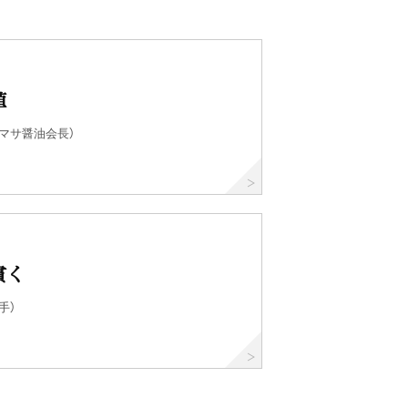
値
マサ醤油会長）
貫く
手）