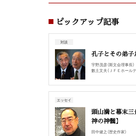
ピックアップ記事
対談
孔子とその弟子
宇野茂彦（斯文会理事長）
數土文夫（ＪＦＥホール
エッセイ
頭山満と幕末三
神の神髄】
田中健之（歴史作家）