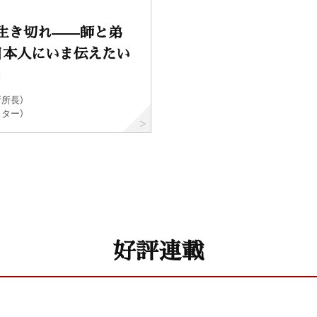
生き切れ——師と弟
日本人にいま伝えたい
」
所長）
ター）
好評連載