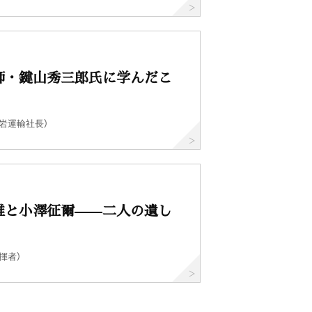
師・鍵山秀三郎氏に学んだこ
岩運輸社長）
雄と小澤征爾——二人の遺し
揮者）