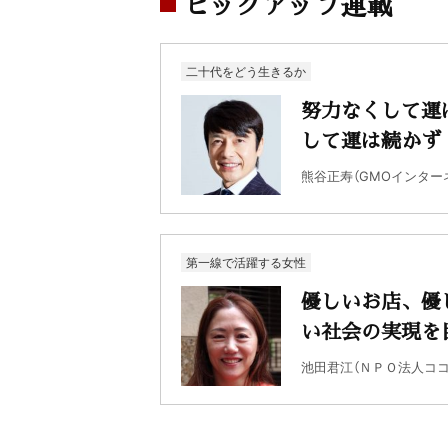
ピックアップ連載
二十代をどう生きるか
努力なくして運
して運は続かず
熊谷正寿（GMOインター
第一線で活躍する女性
優しいお店、優
い社会の実現を
池田君江（ＮＰＯ法人コ