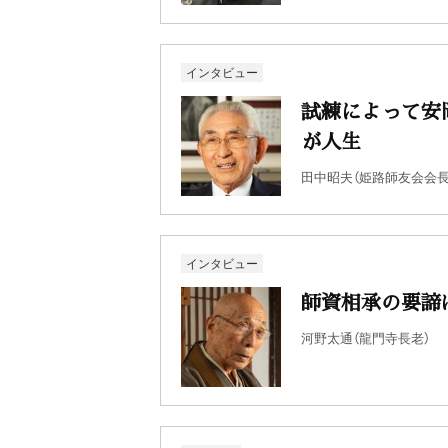
インタビュー
試練によって安
が人生
田中昭夫（姫路師友会会長
インタビュー
師資相承の要諦
河野太通（龍門寺長老）