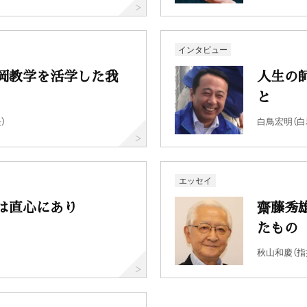
インタビュー
岡教学を活学した我
人生の
と
）
白鳥宏明（白
エッセイ
は直心にあり
齋藤秀
たもの
秋山和慶（指