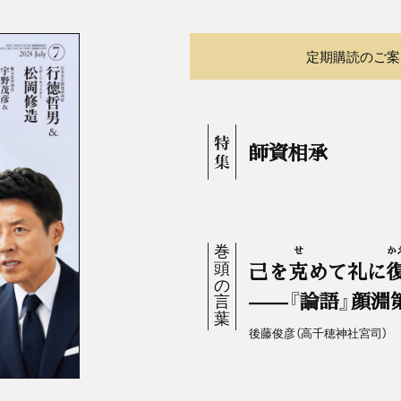
定期購読のご案
師資相承
せ
か
己を
克
めて礼に
——『論語』顔淵
後藤俊彦（高千穂神社宮司）