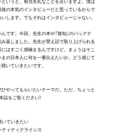
かというと、相当失礼なことを言いますよ。僕は
最後の本気のインタビューだと思っているからで
会いします。でもそれはインタビューじゃない。
いんです。今回、先生の本や『致知』のバックナ
読み返しました。先生が譬え話で取り上げられる
話にはすごく感極まるんですけど、きょうはそこ
いまの日本人に何を一番伝えたいか、どう感じて
を聴いていきたいです。
ぜひやってもらいたいテーマだ。ただ、ちょっと
本誌をご覧ください）
聴いていきたい
ンティティクライシス