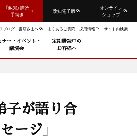
『致知』購読
オンライン
致知電子版
手続き
ショップ
フブログ
書店さまへ
よくあるご質問
採用情報
サイト内検索
ミナー・イベント・
定期購読中の
講演会
お客様へ
弟子が語り合
セージ」