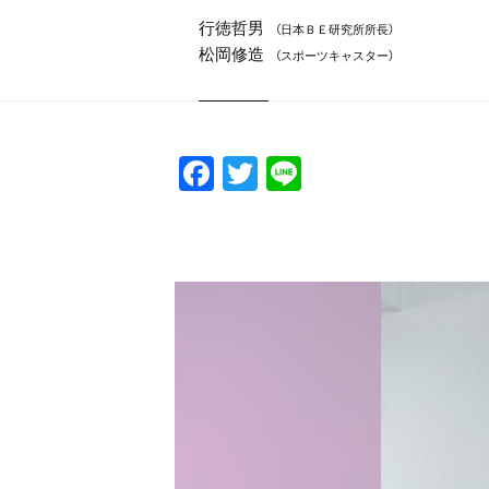
行徳哲男
（日本ＢＥ研究所所長）
松岡修造
（スポーツキャスター）
F
T
Li
a
w
n
c
itt
e
e
er
b
o
o
k