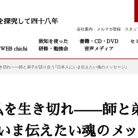
を探究して四十八年
会社案内
メルマガ登録
スタッ
致知を使った
書籍・CD・DVD
セ
WEB chichi
研修・勉強会
音声メディア
き切れ——師と弟子が語り合う「日本人にいま伝えたい魂のメッセージ」
私を生き切れ——師と
いま伝えたい魂のメッ