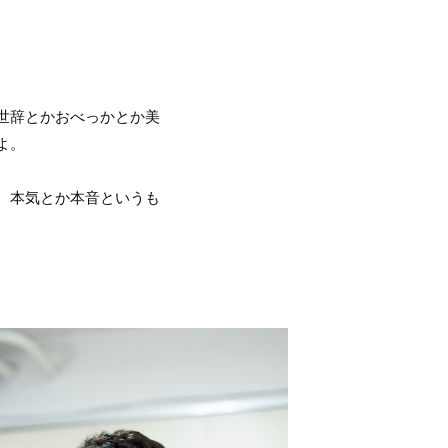
世辞とかおべっかとか美
よ。
、本気とか本音というも