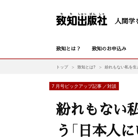
人間学
致知とは？
致知のお申込み
トップ
致知とは?
紛れもない私を生
7 月号ピックアップ記事 ／対談
紛れもない
う「日本人に