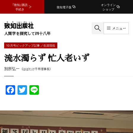
『致知』購読
オンライン
致知電子版
手続き
ショップ
メニュー
人間学を探究して四十八年
10 月号ピックアップ記事 ／生涯現役
流水濁らず 忙人老いず
別所弘一
（はばたけ千早理事長）
F
T
Li
a
w
n
c
itt
e
e
er
b