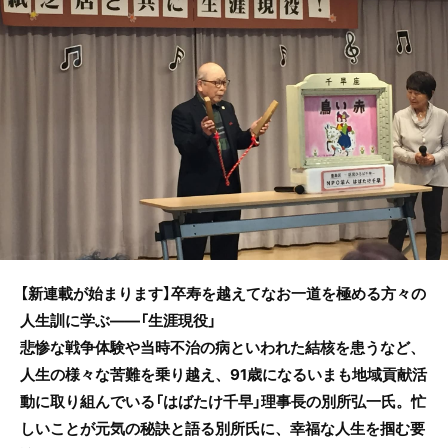
o
o
k
【新連載が始まります】卒寿を越えてなお一道を極める方々の
人生訓に学ぶ――「生涯現役」
悲惨な戦争体験や当時不治の病といわれた結核を患うなど、
人生の様々な苦難を乗り越え、91歳になるいまも地域貢献活
動に取り組んでいる「はばたけ千早」理事長の別所弘一氏。忙
しいことが元気の秘訣と語る別所氏に、幸福な人生を掴む要