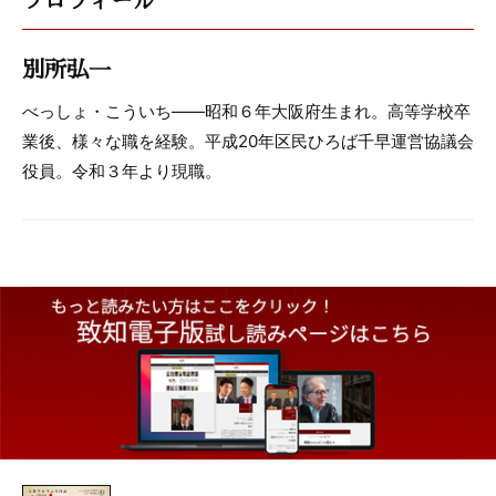
別所弘一
べっしょ・こういち――昭和６年大阪府生まれ。高等学校卒
業後、様々な職を経験。平成20年区民ひろば千早運営協議会
役員。令和３年より現職。