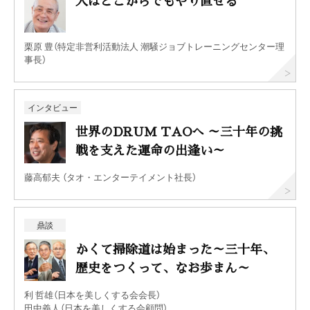
人はどこからでもやり直せる
栗原 豊（特定非営利活動法人 潮騒ジョブトレーニングセンター理
事長）
インタビュー
世界のDRUM TAOへ ～三十年の挑
戦を支えた運命の出逢い～
藤高郁夫 （タオ・エンターテイメント社長）
鼎談
かくて掃除道は始まった～三十年、
歴史をつくって、なお歩まん～
利 哲雄（日本を美しくする会会長）
田中義人（日本を美しくする会顧問）