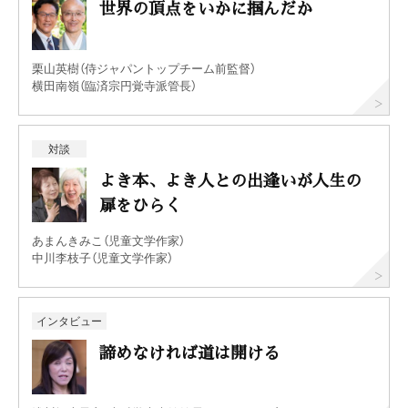
世界の頂点をいかに掴んだか
栗山英樹（侍ジャパントップチーム前監督）
横田南嶺（臨済宗円覚寺派管長）
対談
よき本、よき人との出逢いが人生の
扉をひらく
あまんきみこ（児童文学作家）
中川李枝子（児童文学作家）
インタビュー
諦めなければ道は開ける