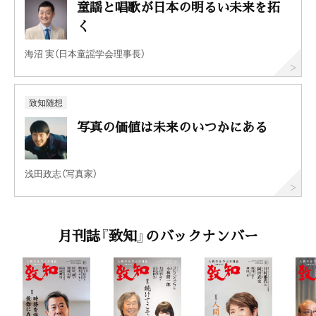
童謡と唱歌が日本の明るい未来を拓
く
海沼 実（日本童謡学会理事長）
致知随想
写真の価値は未来のいつかにある
浅田政志（写真家）
月刊誌『致知』のバックナンバー