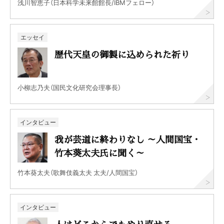
浅川智恵子（日本科学未来館館長/IBMフェロー）
エッセイ
歴代天皇の御製に込められた祈り
小柳志乃夫（国民文化研究会理事長）
インタビュー
我が芸道に終わりなし ～人間国宝・
竹本葵太夫氏に聞く～
竹本葵太夫（歌舞伎義太夫 太夫/人間国宝）
インタビュー