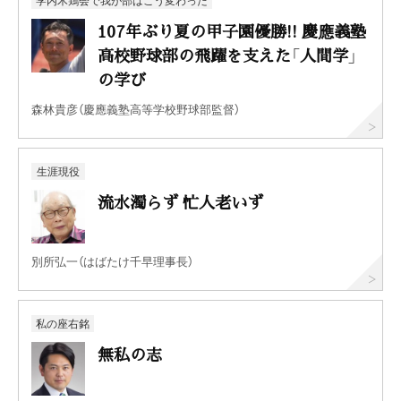
学内木鶏会で我が部はこう変わった
107年ぶり夏の甲子園優勝!! 慶應義塾
高校野球部の飛躍を支えた「人間学」
の学び
森林貴彦（慶應義塾高等学校野球部監督）
生涯現役
流水濁らず 忙人老いず
別所弘一（はばたけ千早理事長）
私の座右銘
無私の志