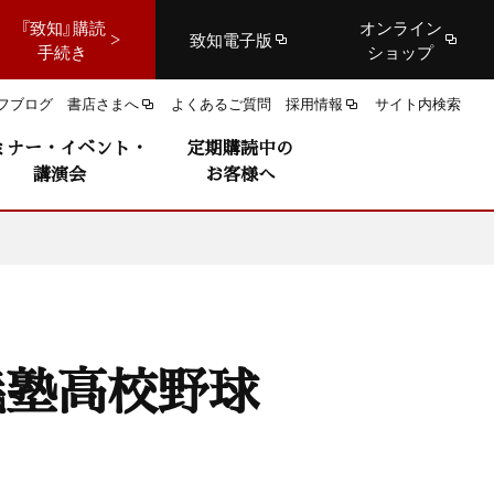
『致知』購読
オンライン
致知電子版
手続き
ショップ
フブログ
書店さまへ
よくあるご質問
採用情報
サイト内検索
ミナー・イベント・
定期購読中の
講演会
お客様へ
義塾高校野球