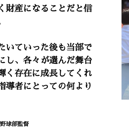
く財産になることだと信
。
たいていった後も当部で
にし、各々が選んだ舞台
輝く存在に成長してくれ
指導者にとっての何より
野球部監督