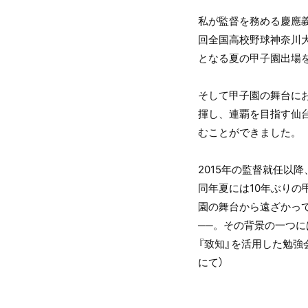
私が監督を務める慶應義
回全国高校野球神奈川大
となる夏の甲子園出場
そして甲子園の舞台に
揮し、連覇を目指す仙台
むことができました。
2015年の監督就任以
同年夏には10年ぶり
園の舞台から遠ざかっ
──。その背景の一つ
『致知』を活用した勉強
にて）