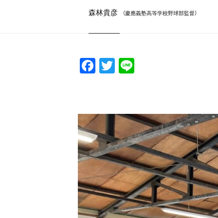
森林貴彦
（慶應義塾高等学校野球部監督）
F
T
Li
a
w
n
c
itt
e
e
er
b
o
o
k