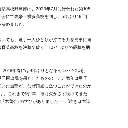
塾高校野球部は、2023年7月に行われた第105
会にて強豪・横浜高校を制し、5年ぶり19回目
を決めました。
おいても、選手一人ひとりが持てる力を見事に発
育英高校を決勝で破り、107年ぶりの優勝を掴
降、2018年春には9年ぶりとなるセンバツ出場、
の甲子園出場を果たしたものの、ここ数年は甲子
ていた当部が、なぜ頂点に立つことができたのか
には、これまで約2年、毎月欠かさず続けてきた
会「木鶏会」の学びがありました……（続きは本誌