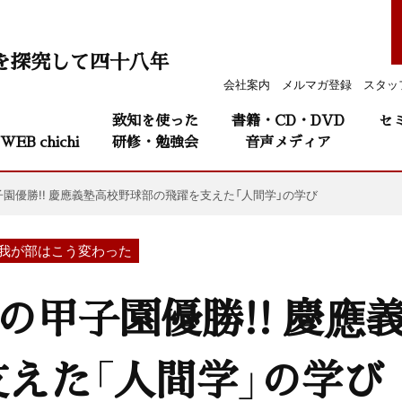
を探究して四十八年
会社案内
メルマガ登録
スタッ
致知を使った
書籍・CD・DVD
セ
WEB chichi
研修・勉強会
音声メディア
子園優勝!! 慶應義塾高校野球部の飛躍を支えた「人間学」の学び
で我が部はこう変わった
夏の甲子園優勝!! 慶應
えた「人間学」の学び