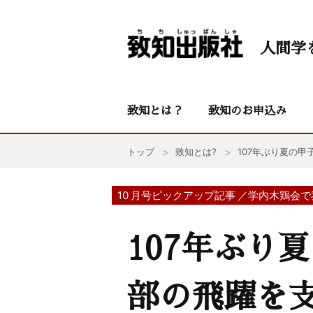
人間学
致知とは？
致知のお申込み
トップ
致知とは?
107年ぶり夏の甲
10 月号ピックアップ記事 ／学内木鶏会
107年ぶり
部の飛躍を支