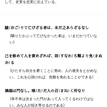
して、史実を忠実に伝えている。
驕（おご）りて亡びざる者は、未だ之あらざるなし
（驕りたかぶって亡びなかった者は、いまだかつていな
い）
己を修めて人を責めざれば、則（すなわ）ち難より免（まぬ
か）る
（ひたすら自分を磨くことに努め、人の過失をとがめな
い。これを心掛ければ、危難を免れることができる）
禍福は門なし。唯（た）だ人の召（まね）く所なり
（幸不幸は決まった門があって入ってくるわけではな
い。みな人が招き寄せるのである）