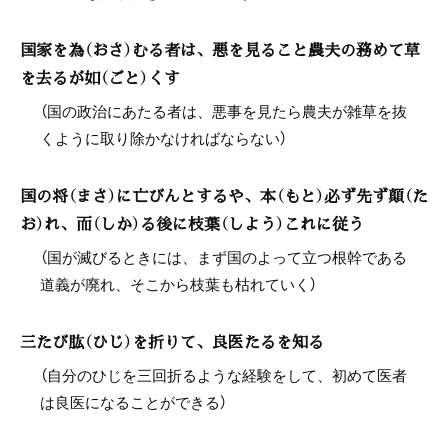
国家を為（おさ）むる者は、悪を見ること農夫の務めて草
を去るが如（ごと）くす
（国の政治にあたる者は、悪事を見たら農夫が雑草を抜
くように取り除かなければならない）
国の将（まさ）に亡びんとするや、本（もと）必ず先ず顛（た
お）れ、而（しか）る後に枝葉（しよう）これに従う
（国が滅びるときには、まず国のよって立つ根幹である
道義が廃れ、そこから枝葉も枯れていく）
三たび肱（ひじ）を折りて、良医たるを知る
（自分のひじを三回折るような経験をして、初めて医者
は良医になることができる）