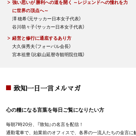
強い思いが 勝利への道を開く ～レジェンドへの憧れを力
に世界の頂点へ～
澤 穂希（元サッカー日本女子代表）
谷川萌々子（サッカー日本女子代表）
経営と修行に通底するあり方
大久保秀夫（フォーバル会長）
宮本祖豊（比叡山延暦寺観明院住職）
致知一日一言メルマガ
心の糧になる言葉を毎日ご覧になりたい方
毎朝7時20分、『致知』の名言を配信！
通勤電車で、始業前のオフィスで、各界の一流人たちの金言に