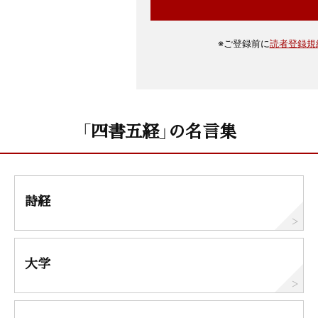
※
ご登録前に
読者登録規
「四書五経」の名言集
詩経
大学