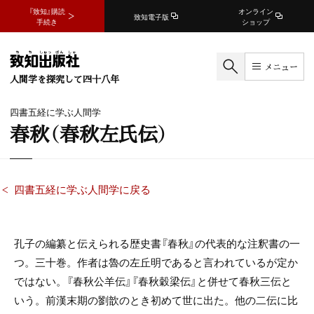
『致知』購読
オンライン
致知電子版
手続き
ショップ
メニュー
人間学を探究して四十八年
四書五経に学ぶ人間学
春秋（春秋左氏伝）
四書五経に学ぶ人間学に戻る
孔子の編纂と伝えられる歴史書『春秋』の代表的な注釈書の一
つ。三十巻。作者は魯の左丘明であると言われているが定か
ではない。『春秋公羊伝』『春秋穀梁伝』と併せて春秋三伝と
いう。前漢末期の劉歆のとき初めて世に出た。他の二伝に比