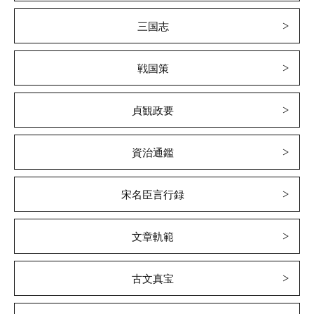
三国志
戦国策
貞観政要
資治通鑑
宋名臣言行録
文章軌範
古文真宝