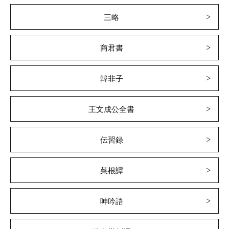
三略
商君書
韓非子
王文成公全書
伝習録
菜根譚
呻吟語