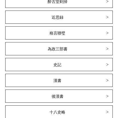
酔古堂剣掃
近思録
格言聯璧
為政三部書
史記
漢書
後漢書
十八史略